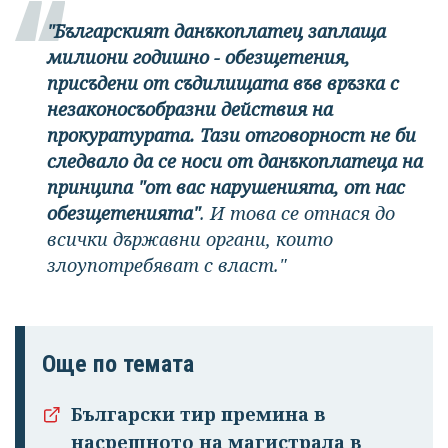
"Българският данъкоплатец заплаща
милиони годишно - обезщетения,
присъдени от съдилищата във връзка с
незаконосъобразни действия на
прокуратурата. Тази отговорност не би
следвало да се носи от данъкоплатеца на
принципа "от вас нарушенията, от нас
обезщетенията"
. И това се отнася до
всички държавни органи, които
злоупотребяват с власт."
Още по темата
Български тир премина в
насрещното на магистрала в