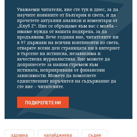
Уважаеми читатели, вие сте тук и днес, за да
научите новините от България и света, и да
прочетете актуални анализи и коментари от
„Клуб Z“. Ние се обръщаме към вас с молба –
имаме нужда от вашата подкрепа, за да
продължим. Вече години вие, читателите ни
в 97 държави на всички континенти по света,
отваряте всеки ден страницата ни в интернет
в търсене на истинска, независима и
качествена журналистика. Вие можете да
допринесете за нашия стремеж към
истината, неприкривана от финансови
зависимости. Можете да помогнете
единственият поръчител на съдържание да
сте вие – читателите.
ПОДКРЕПЕТЕ НИ
здравка
калайджиева
съдия