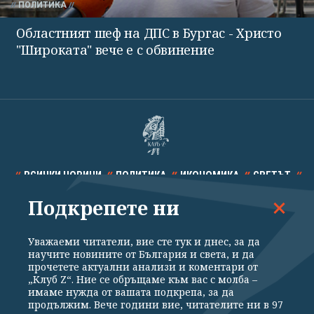
ПОЛИТИКА
Областният шеф на ДПС в Бургас - Христо
"Широката" вече е с обвинение
ВСИЧКИ НОВИНИ
ПОЛИТИКА
ИКОНОМИКА
СВЕТЪТ
Подкрепете ни
СПОРТ
КУЛТУРА
ТЕХНОЛОГИИ
КАЛЕЙДОСКОП
МНЕНИЯ
Уважаеми читатели, вие сте тук и днес, за да
научите новините от България и света, и да
прочетете актуални анализи и коментари от
„Клуб Z“. Ние се обръщаме към вас с молба –
имаме нужда от вашата подкрепа, за да
продължим. Вече години вие, читателите ни в 97