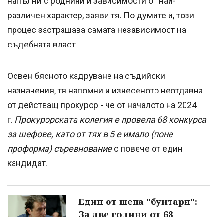
напълни с роднини и зависимости от най-
различен характер, заяви тя. По думите ѝ, този
процес застрашава самата независимост на
съдебната власт.
Освен бясното кадруване на съдийски
назначения, тя напомни и изнесеното неотдавна
от действащ прокурор - че от началото на 2024
г.
Прокурорската колегия е провела 68 конкурса
за шефове, като от тях в 5 е имало (поне
проформа) съревнование
с повече от един
кандидат.
Един от шепа "бунтари":
За две години от 68