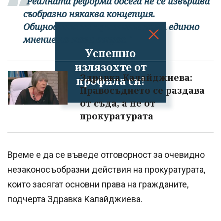
"Реалната реформа досега не се извършва
съобразно някаква концепция.
Общността на юристите няма единно
мнение по този въпрос."
Успешно
излязохте от
Здравка Калайджиева:
профила си!
Правосъдието се раздава
от съда, а не от
прокуратурата
Време е да се въведе отговорност за очевидно
незаконосъобразни действия на прокуратурата,
които засягат основни права на гражданите,
подчерта Здравка Калайджиева.