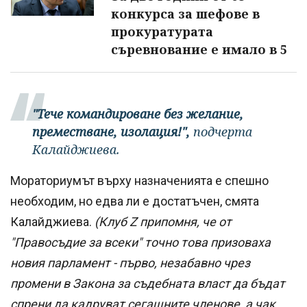
конкурса за шефове в
прокуратурата
съревнование е имало в 5
"Тече командироване без желание,
преместване, изолация!",
подчерта
Калайджиева.
Мораториумът върху назначенията е спешно
необходим, но едва ли е достатъчен, смята
Калайджиева.
(Клуб Z припомня, че от
"Правосъдие за всеки" точно това призоваха
новия парламент - първо, незабавно чрез
промени в Закона за съдебната власт да бъдат
спрени да кадруват сегашните членове, а чак