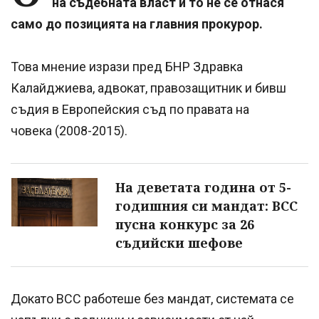
на съдебната власт и то не се отнася
само до позицията на главния прокурор.
Това мнение изрази пред БНР Здравка
Калайджиева, адвокат, правозащитник и бивш
съдия в Европейския съд по правата на
човека (2008-2015).
На деветата година от 5-
годишния си мандат: ВСС
пусна конкурс за 26
съдийски шефове
Докато ВСС работеше без мандат, системата се