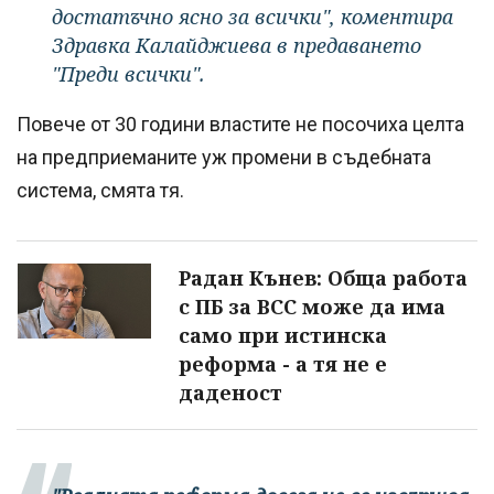
достатъчно ясно за всички", коментира
Здравка Калайджиева в предаването
"Преди всички".
Повече от 30 години властите не посочиха целта
на предприеманите уж промени в съдебната
система, смята тя.
Радан Кънев: Обща работа
с ПБ за ВСС може да има
само при истинска
реформа - а тя не е
даденост