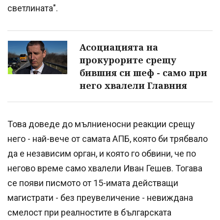
светлината".
Асоциацията на
прокурорите срещу
бившия си шеф - само при
него хвалели Главния
Това доведе до мълниеносни реакции срещу
него - най-вече от самата АПБ, която би трябвало
да е независим орган, и която го обвини, че по
негово време само хвалели Иван Гешев. Тогава
се появи писмото от 15-имата действащи
магистрати - без преувеличение - невиждана
смелост при реалностите в българската