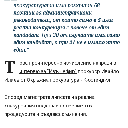
прокуратурата има разкрити
68
позиции за административни
ръководители, от които само в 5 има
реална конкуренция с повече от един
кандидат
. При
30 от случаите има само
един кандидат, а при 21 не е имало нито
един."
Т
ова преинтересно изчисление направи в
интервю за "Изън ефир"
прокурор Ивайло
Илиев от Окръжна прокуратура - Кюстендил.
Според магистрата липсата на реална
конкуренция подкопава доверието в
процедурите и създава съмнения.