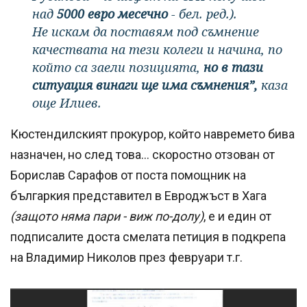
над
5000 евро месечно
- бел. ред.).
Не искам да поставям под съмнение
качествата на тези колеги и начина, по
който са заели позицията,
но в тази
ситуация винаги ще има съмнения”,
каза
още Илиев.
Кюстендилският прокурор, който навремето бива
назначен, но след това... скоростно отзован от
Борислав Сарафов от поста помощник на
българкия представител в Евроджъст в Хага
(защото няма пари - виж по-долу)
, е и един от
подписалите доста смелата петиция в подкрепа
на Владимир Николов през февруари т.г.