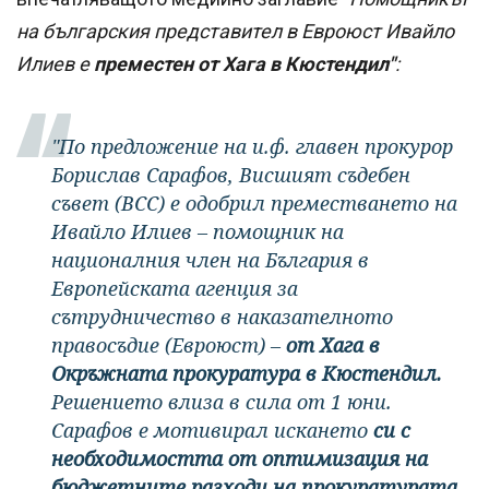
на българския представител в Евроюст Ивайло
Илиев е
преместен от Хага в Кюстендил"
:
"По предложение на и.ф. главен прокурор
Борислав Сарафов, Висшият съдебен
съвет (ВСС) е одобрил преместването на
Ивайло Илиев – помощник на
националния член на България в
Европейската агенция за
сътрудничество в наказателното
правосъдие (Евроюст) –
от Хага в
Окръжната прокуратура в Кюстендил.
Решението влиза в сила от 1 юни.
Сарафов е мотивирал искането
си с
необходимостта от оптимизация на
бюджетните разходи на прокуратурата,