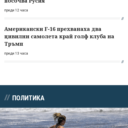
посочва Русия
преди 12 часа
Американски F-16 прехванаха два
цивилни самолета край голф клуба на
Тръмп
преди 13 часа
ПОЛИТИКА