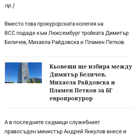
пр.)
Вместо това прокурорската колегия на
ВСС подаде към Люксембург тройката Димитър
Беличев, Михаела Райдовска и Пламен Петков.
Кьовеши ще избира между
Димитър Беличев,
Михаела Райдовска и
Пламен Петков за БГ
европрокурор
А в последните седмици служебният
правосъден министър Андрей Янкулов внесе и