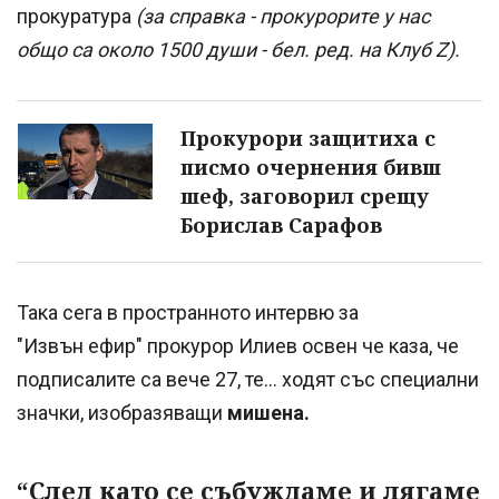
прокуратура
(за справка - прокурорите у нас
общо са около 1500 души - бел. ред. на Клуб Z).
Прокурори защитиха с
писмо очернения бивш
шеф, заговорил срещу
Борислав Сарафов
Така сега в пространното интервю за
"Извън ефир" прокурор Илиев освен че каза, че
подписалите са вече 27, те... ходят със специални
значки, изобразяващи
мишена.
“След като се събуждаме и лягаме