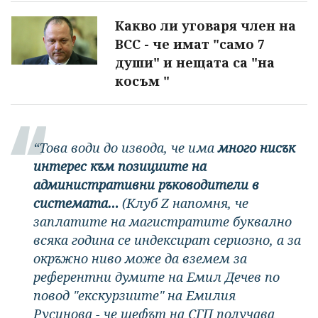
Какво ли уговаря член на
ВСС - че имат "само 7
души" и нещата са "на
косъм "
“Това води до извода, че има
много нисък
интерес към позициите на
административни ръководители в
системата…
(Клуб Z напомня, че
заплатите на магистратите буквално
всяка година се индексират сериозно, а за
окръжно ниво може да вземем за
референтни думите на Емил Дечев по
повод "екскурзиите" на Емилия
Русинова - че шефът на СГП получава