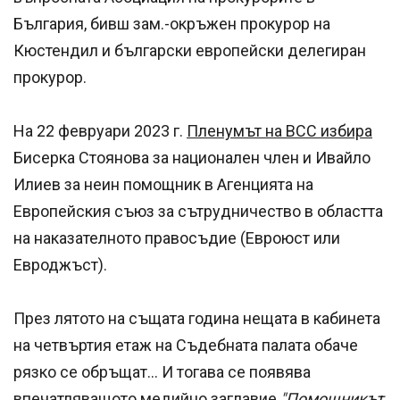
България, бивш зам.-окръжен прокурор на
Кюстендил и български европейски делегиран
прокурор.
На 22 февруари 2023 г.
Пленумът на ВСС избира
Бисерка Стоянова за национален член и Ивайло
Илиев за неин помощник в Агенцията на
Европейския съюз за сътрудничество в областта
на наказателното правосъдие (Евроюст или
Евроджъст).
През лятото на същата година нещата в кабинета
на четвъртия етаж на Съдебната палата обаче
рязко се обръщат... И тогава се появява
впечатляващото медийно заглавие
"Помощникът