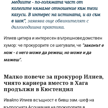
медиите - по-голямата част от
колегите нямаме отношение към тези
казуси. В интерес на истината, и аз съм
в шок"
, заявява още обвинителят с
дългогодишна практика.
Илиев цитира и интересен вътрешноведомствен
хумор: че прокурорите се шегували, че
"законът е
нож - с него може да режеш, но може и да
мажеш".
Малко повече за прокурор Илиев,
чиято кариера вместо в Хага
продължи в Кюстендил
Ивайло Илиев всъщност е бивш зам.-шеф на
въпросната Асоциация на прокурорите в