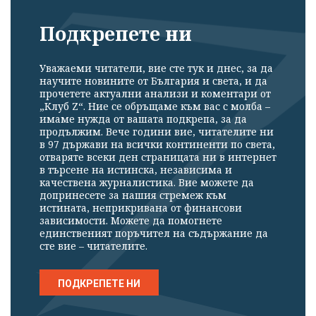
Подкрепете ни
Уважаеми читатели, вие сте тук и днес, за да
научите новините от България и света, и да
прочетете актуални анализи и коментари от
„Клуб Z“. Ние се обръщаме към вас с молба –
имаме нужда от вашата подкрепа, за да
продължим. Вече години вие, читателите ни
в 97 държави на всички континенти по света,
отваряте всеки ден страницата ни в интернет
в търсене на истинска, независима и
качествена журналистика. Вие можете да
допринесете за нашия стремеж към
истината, неприкривана от финансови
зависимости. Можете да помогнете
единственият поръчител на съдържание да
сте вие – читателите.
ПОДКРЕПЕТЕ НИ