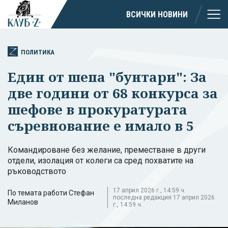
ВСИЧКИ НОВИНИ
ПОЛИТИКА
Един от шепа "бунтари": За
две години от 68 конкурса за
шефове в прокуратурата
съревнование е имало в 5
Командироване без желание, преместване в други
отдели, изолация от колеги са сред похватите на
ръководството
17 април 2026 г., 14:59 ч.
По темата работи Стефан
последна редакция 17 април 2026
Миланов
г., 14:59 ч.