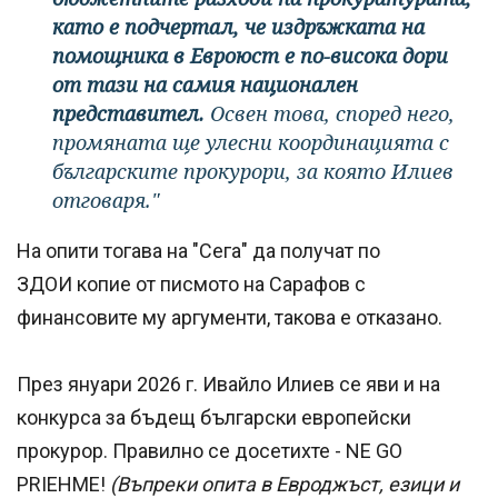
като е подчертал, че издръжката на
помощника в Евроюст е по-висока дори
от тази на самия национален
представител.
Освен това, според него,
промяната ще улесни координацията с
българските прокурори, за която Илиев
отговаря."
На опити тогава на "Сега" да получат по
ЗДОИ копие от писмото на Сарафов с
финансовите му аргументи, такова е отказано.
През януари 2026 г. Ивайло Илиев се яви и на
конкурса за бъдещ български европейски
прокурор. Правилно се досетихте - NE GO
PRIEHME!
(Въпреки опита в Евроджъст, езици и