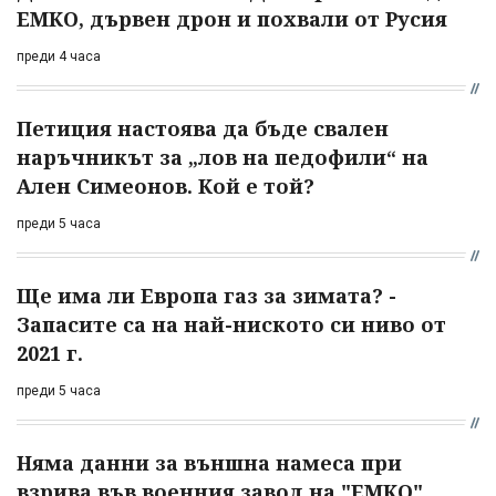
ЕМКО, дървен дрон и похвали от Русия
преди 4 часа
Петиция настоява да бъде свален
наръчникът за „лов на педофили“ на
Ален Симеонов. Кой е той?
преди 5 часа
Ще има ли Европа газ за зимата? -
Запасите са на най-ниското си ниво от
2021 г.
преди 5 часа
Няма данни за външна намеса при
взрива във военния завод на "ЕМКО"