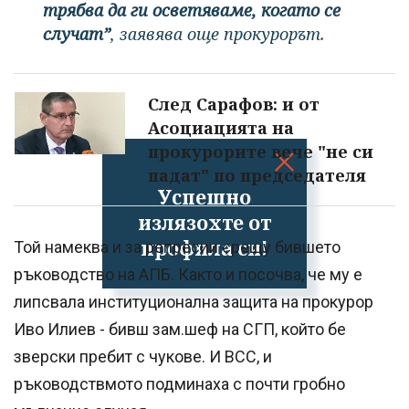
трябва да ги осветяваме, когато се
случат”
, заявява още прокурорът.
След Сарафов: и от
Асоциацията на
прокурорите вече "не си
падат" по председателя
Успешно
излязохте от
профила си!
Той намеква и за репресии срещу бившето
ръководство на АПБ. Както и посочва, че му е
липсвала институционална защита на прокурор
Иво Илиев - бивш зам.шеф на СГП, който бе
зверски пребит с чукове. И ВСС, и
ръководствмото подминаха с почти гробно