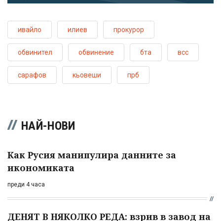
ивайло
илиев
прокурор
обвинител
обвинение
бта
всс
сарафов
кьовеши
прб
НАЙ-НОВИ
Как Русия манипулира данните за
икономиката
преди 4 часа
ДЕНЯТ В НЯКОЛКО РЕДА: взрив в завод на