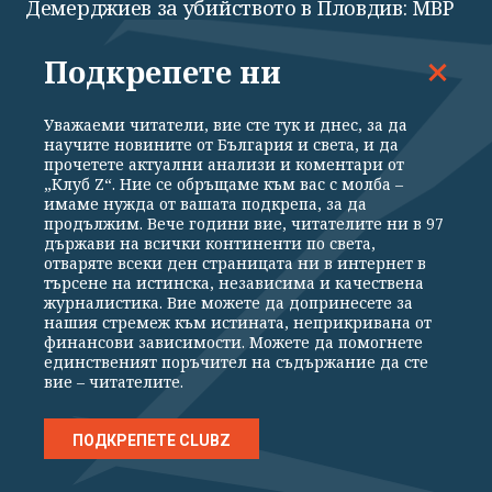
Демерджиев за убийството в Пловдив: МВР
няма достатъчно ресурс да следи мрежите
Подкрепете ни
Уважаеми читатели, вие сте тук и днес, за да
научите новините от България и света, и да
прочетете актуални анализи и коментари от
„Клуб Z“. Ние се обръщаме към вас с молба –
имаме нужда от вашата подкрепа, за да
продължим. Вече години вие, читателите ни в 97
държави на всички континенти по света,
отваряте всеки ден страницата ни в интернет в
търсене на истинска, независима и качествена
журналистика. Вие можете да допринесете за
нашия стремеж към истината, неприкривана от
финансови зависимости. Можете да помогнете
ПОЛИТИКА
единственият поръчител на съдържание да сте
вие – читателите.
"Опит за убийство", "диверсионни групи на
чужда служба": Георги Кандев припомни
историята на "ЕМКО"
ПОДКРЕПЕТЕ CLUBZ