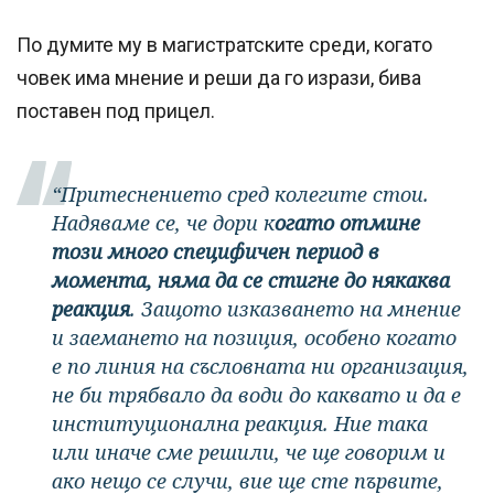
По думите му в магистратските среди, когато
човек има мнение и реши да го изрази, бива
поставен под прицел.
“Притеснението сред колегите стои.
Надяваме се, че дори к
огато отмине
този много специфичен период в
момента, няма да се стигне до някаква
реакция
. Защото изказването на мнение
и заемането на позиция, особено когато
е по линия на съсловната ни организация,
не би трябвало да води до каквато и да е
институционална реакция. Ние така
или иначе сме решили, че ще говорим и
ако нещо се случи, вие ще сте първите,