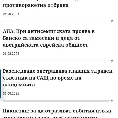
противоракетна отбрана
06.08.2026
АПА: При антисемитската проява в
Банско са замесени и деца от
австрийската еврейска общност
06.08.2026
Разследване застрашава главния здравен
съветник на САЩ по време на
пандемията
06.08.2026
Пакистан: за да отразяват събития извън
три големи града, чуждестранните