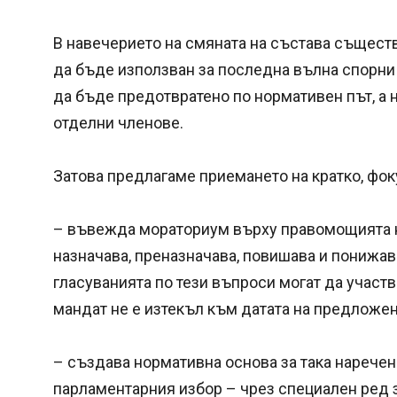
В навечерието на смяната на състава същест
да бъде използван за последна вълна спорни
да бъде предотвратено по нормативен път, а 
отделни членове.
Затова предлагаме приемането на кратко, фок
– въвежда мораториум върху правомощията н
назначава, преназначава, повишава и понижава
гласуванията по тези въпроси могат да участв
мандат не е изтекъл към датата на предложен
– създава нормативна основа за така наречен
парламентарния избор – чрез специален ред 