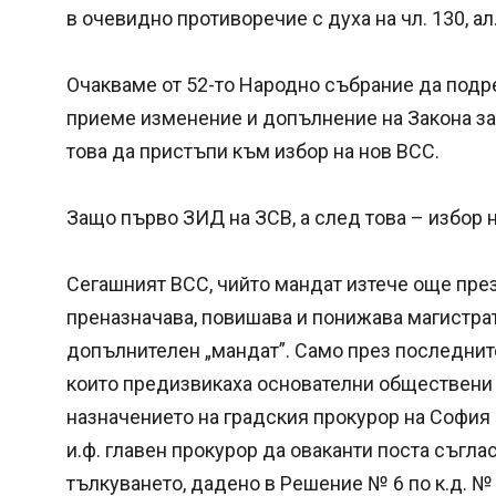
в очевидно противоречие с духа на чл. 130, ал
Очакваме от 52-то Народно събрание да подре
приеме изменение и допълнение на Закона за 
това да пристъпи към избор на нов ВСС.
Защо първо ЗИД на ЗСВ, а след това – избор 
Сегашният ВСС, чийто мандат изтече още през 
преназначава, повишава и понижава магистра
допълнителен „мандат”. Само през последнит
които предизвикаха основателни обществени
назначението на градския прокурор на София
и.ф. главен прокурор да оваканти поста съгласн
тълкуването, дадено в Решение № 6 по к.д. № 