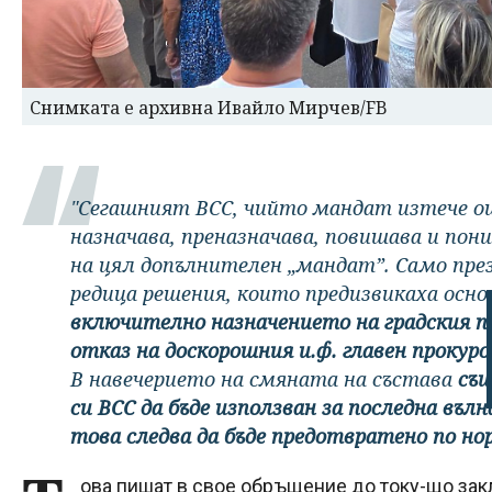
Снимката е архивна Ивайло Мирчев/FB
"Сегашният ВСС, чийто мандат изтече още
назначава, преназначава, повишава и по
на цял допълнителен „мандат”. Само пре
редица решения, които предизвикаха осн
включително назначението на градския п
отказ на доскорошния и.ф. главен прокуро
В навечерието на смяната на състава
съ
си ВСС да бъде използван за последна въл
това следва да бъде предотвратено по но
ова пишат в свое обръщение до току-що закл