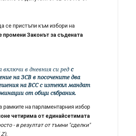
а се пристъпи към избори на
е промени Законът за съдената
а включи в дневния си ред
с
ние на ЗСВ в посочените два
ешения на ВСС с изтекъл мандат
оминации от общи събрания.
а в рамките на парламентарния избор
поне четирима от единайсетимата
росто - в резултат от тъмни "сделки"
Z).