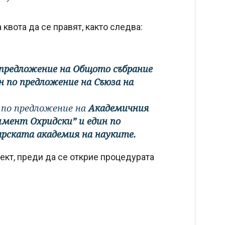
вота да се правят, както следва:
 предложение на Общото събрание
н по предложение на Съюза на
н по предложение на
Академичния
имент Охридски” и един по
арската академия на науките.
ект, преди да се открие процедурата