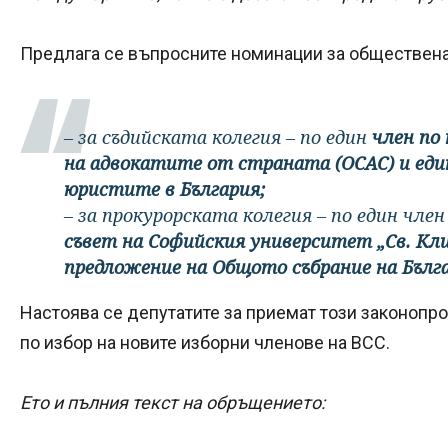
Предлага се въпросните номинации за обществена к
– за съдийската колегия – по един
член по
на адвокатите от страната (ОСАС) и еди
юристите в България;
– за прокурорската колегия – по един чле
съвет на Софийския университет „Св. Кл
предложение на Общото събрание на Бълг
Настоява се депутатите за приемат този законопро
по избор на новите изборни членове на ВСС.
Ето и пълния текст на обръщението: