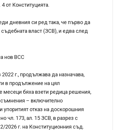
. 4 от Конституцията.
ди дневния си ред така, че първо да
съдебната власт (ЗСВ), и едва след
на нов ВСС
2022 г., продължава да назначава,
ти в продължение на цял
е месеци бяха взети редица решения,
 съмнения – включително
 и упоритият отказ на доскорошния
о чл. 173, ал. 15 ЗСВ, в разрез с
2/2026 г. на Конституционния съд.