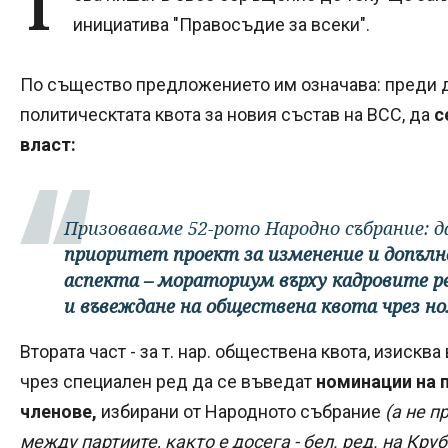
Т
инициатива "Правосъдие за всеки".
По същество предложението им означава: преди д
политическтата квота за новия състав на ВСС, да
с
власт:
Призоваваме 52-рото Народно събрание: д
приоритет проект за изменение и допълне
аспекта – мораториум върху кадровите р
и въвеждане на обществена квота чрез н
Втората част - за т. нар. обществена квота, изискв
чрез специален ред да се въведат
номинации на 
членове,
избирани от Народното събрание
(а не п
между партиите, както е досега - бел. ред. на Круб 