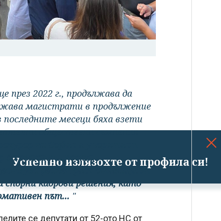
 през 2022 г., продължава да
нижава магистрати в продължение
з последните месеци бяха взети
ователни обществени съмнения –
рокурор на София и упоритият
р да оваканти поста...
Успешно излязохте от профила си!
ществува реален риск отиващият
на спорни кадрови решения, като
рмативен път...
"
елите се депутати от 52-ото НС от