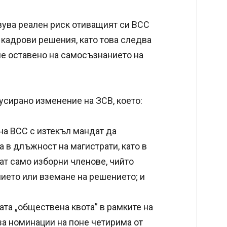
вува реален риск отиващият си ВСС
 кадрови решения, като това следва
не оставено на самосъзнанието на
усирано изменение на ЗСВ, което:
а ВСС с изтекъл мандат да
 в длъжност на магистрати, като в
ат само изборни членове, чийто
ието или вземане на решението; и
ата „обществена квота” в рамките на
за номинации на поне четирима от