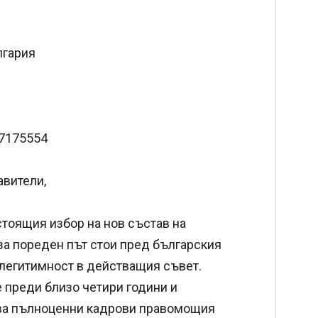
лгария
77175554
авители,
тоящия избор на нов състав на
за пореден път стои пред българския
 легитимност в действащия съвет.
 преди близо четири години и
ва пълноценни кадрови правомощия