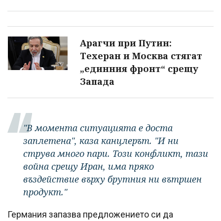
Арагчи при Путин:
Техеран и Москва стягат
„единния фронт“ срещу
Запада
"В момента ситуацията е доста
заплетена", каза канцлерът. "И ни
струва много пари. Този конфликт, тази
война срещу Иран, има пряко
въздействие върху брутния ни вътршен
продукт."
Германия запазва предложението си да