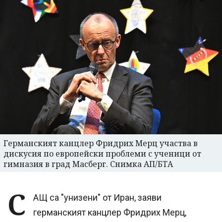
Германският канцлер Фридрих Мерц участва в
дискусия по европейски проблеми с ученици от
гимназия в град Масберг. Снимка АП/БТА
С
АЩ са "унизени" от Иран, заяви
германският канцлер Фридрих Мерц,