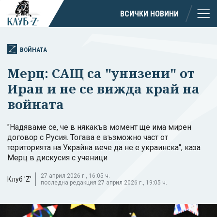
ВСИЧКИ НОВИНИ
ВОЙНАТА
Мерц: САЩ са "унизени" от
Иран и не се вижда край на
войната
"Надяваме се, че в някакъв момент ще има мирен
договор с Русия. Тогава е възможно част от
територията на Украйна вече да не е украинска", каза
Мерц в дискусия с ученици
27 април 2026 г., 16:05 ч.
Клуб 'Z'
последна редакция 27 април 2026 г., 19:05 ч.