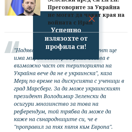
Преговорите за Украйна
не могат да чакат края на
войната с Иран
Успешно
излязохте от
профила си!
"Надяваме се, че в някакъв момент ще
има мирен договор с Русия. Тогава е
възможно част от територията на
Украйна вече да не е украинска", каза
Мерц по време на дискусията с ученици в
град Марсберг. За да може украинският
президент Володимир Зеленски да
осигури мнозинство за това на
референдум, той трябва да може да
каже на сънародниците си, че е
"проправил за тях пътя към Европа".