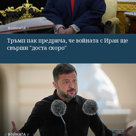
ВОЙНАТА
Тръмп пак предрича, че войната с Иран ще
свърши "доста скоро"
ВОЙНАТА