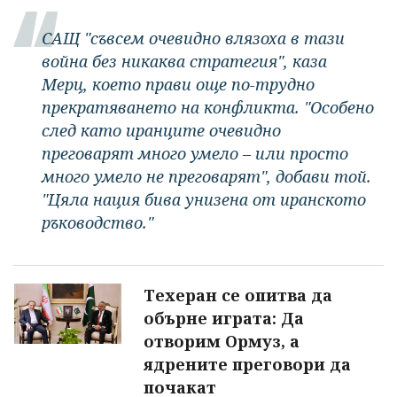
САЩ "съвсем очевидно влязоха в тази
война без никаква стратегия", каза
Мерц, което прави още по-трудно
прекратяването на конфликта. "Особено
след като иранците очевидно
преговарят много умело – или просто
много умело не преговарят", добави той.
"Цяла нация бива унизена от иранското
ръководство."
Техеран се опитва да
обърне играта: Да
отворим Ормуз, а
ядрените преговори да
почакат