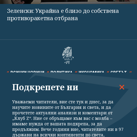
Зеленски: Украйна е близо до собствена
противоракетна отбрана
ВСИЧКИ НОВИНИ
ПОЛИТИКА
ИКОНОМИКА
СВЕТЪТ
Подкрепете ни
СПОРТ
КУЛТУРА
ТЕХНОЛОГИИ
КАЛЕЙДОСКОП
МНЕНИЯ
Уважаеми читатели, вие сте тук и днес, за да
научите новините от България и света, и да
прочетете актуални анализи и коментари от
„Клуб Z“. Ние се обръщаме към вас с молба –
имаме нужда от вашата подкрепа, за да
продължим. Вече години вие, читателите ни в 97
Общи условия
Политика за поверителност
държави на всички континенти по света,