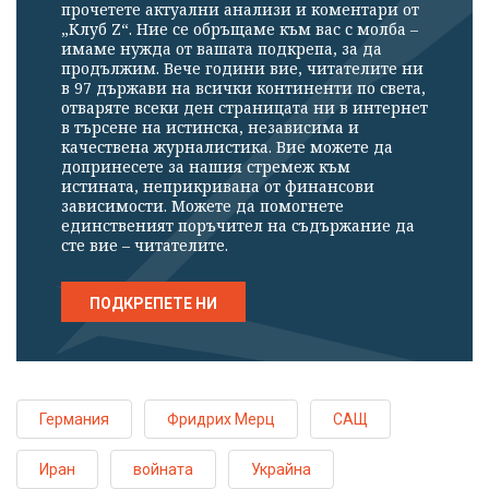
прочетете актуални анализи и коментари от
„Клуб Z“. Ние се обръщаме към вас с молба –
имаме нужда от вашата подкрепа, за да
продължим. Вече години вие, читателите ни
в 97 държави на всички континенти по света,
отваряте всеки ден страницата ни в интернет
в търсене на истинска, независима и
качествена журналистика. Вие можете да
допринесете за нашия стремеж към
истината, неприкривана от финансови
зависимости. Можете да помогнете
единственият поръчител на съдържание да
сте вие – читателите.
ПОДКРЕПЕТЕ НИ
Германия
Фридрих Мерц
САЩ
Иран
войната
Украйна