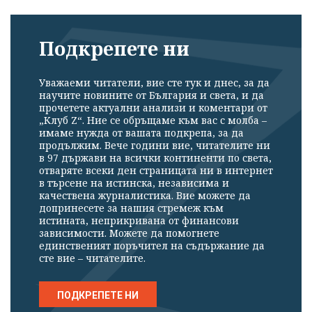
Подкрепете ни
Уважаеми читатели, вие сте тук и днес, за да
научите новините от България и света, и да
прочетете актуални анализи и коментари от
„Клуб Z“. Ние се обръщаме към вас с молба –
имаме нужда от вашата подкрепа, за да
продължим. Вече години вие, читателите ни
в 97 държави на всички континенти по света,
отваряте всеки ден страницата ни в интернет
в търсене на истинска, независима и
качествена журналистика. Вие можете да
допринесете за нашия стремеж към
истината, неприкривана от финансови
зависимости. Можете да помогнете
единственият поръчител на съдържание да
сте вие – читателите.
ПОДКРЕПЕТЕ НИ