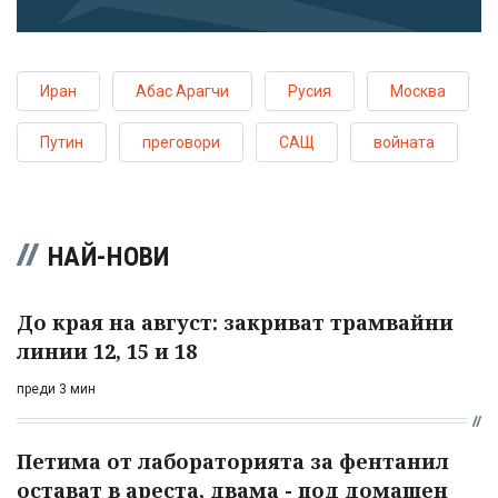
Иран
Абас Арагчи
Русия
Москва
Путин
преговори
САЩ
войната
НАЙ-НОВИ
До края на август: закриват трамвайни
линии 12, 15 и 18
преди 3 мин
Петима от лабораторията за фентанил
остават в ареста, двама - под домашен