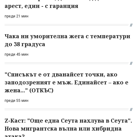
арест, един - с гаранция
преди 21 мин
Чака ни уморителна жега с температури
до 38 градуса
преди 45 мин
"Списъкът е от дванайсет точки, ако
заподозреният е мъж. Единайсет – ако е
жена..." (ОТКЪС)
преди 55 мин
Z-Каст: "Още една Сеута нахлува в Сеута".
Нова мигрантска вълна или хибридна
атака?