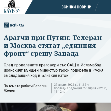
ВСИЧКИ НОВИНИ
ВОЙНАТА
Арагчи при Путин: Техеран
и Москва стягат „единния
фронт“ срещу Запада
След провалените преговори със САЩ в Исламабад
иранският външен министър търси подкрепа в Русия
за следващия ход в Близкия изток
27 април 2026 г., 11:12 ч.
По темата работи Веселин
последна редакция 27 април 2026 г.,
Желев
11:12 ч.