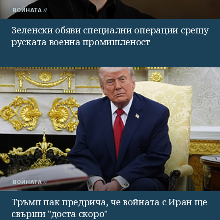
ВОЙНАТА
Зеленски обяви специални операции срещу
руската военна промишленост
ВОЙНАТА
Тръмп пак предрича, че войната с Иран ще
свърши "доста скоро"