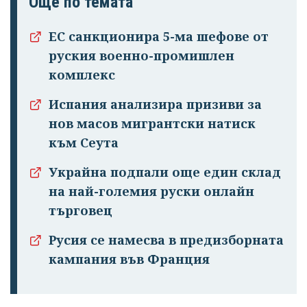
Още по темата
излязохте от
профила си!
ЕС санкционира 5-ма шефове от
руския военно-промишлен
комплекс
Испания анализира призиви за
нов масов мигрантски натиск
към Сеута
Украйна подпали още един склад
на най-големия руски онлайн
търговец
Русия се намесва в предизборната
кампания във Франция