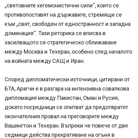
„световните хегемонистични сили“, които се
противопоставят на държавите, стремящи се
към „свят, свободен от едностранност и западна
доминация“. Тази реторика се вписва в
засилващото се стратегическо сближаване
между Москва и Техеран, особено след началото
на войната между САЩ и Иран.
Според дипломатически източници, цитирани от
БТА, Арагчи е в разгара на интензивна совалкова
дипломация между Пакистан, Оман и Русия,
докато посредници се опитват да предотвратят
окончателния провал на преговорите между
Вашингтон и Техеран. Въпреки че повече от две
седмици действа прекратяване на огъня в