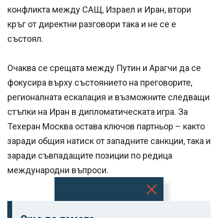
конфликта между САЩ, Израел и Иран, втори
кръг от директни разговори така и не се е
състоял.
Очаква се срещата между Путин и Арагчи да се
фокусира върху състоянието на преговорите,
регионалната ескалация и възможните следващи
стъпки на Иран в дипломатическата игра. За
Техеран Москва остава ключов партньор – както
заради общия натиск от западните санкции, така и
заради съвпадащите позиции по редица
международни въпроси.
Успешно