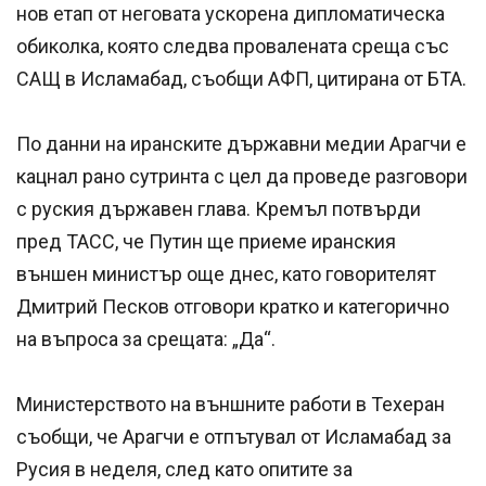
нов етап от неговата ускорена дипломатическа
обиколка, която следва провалената среща със
САЩ в Исламабад, съобщи АФП, цитирана от БТА.
По данни на иранските държавни медии Арагчи е
кацнал рано сутринта с цел да проведе разговори
с руския държавен глава. Кремъл потвърди
пред ТАСС, че Путин ще приеме иранския
външен министър още днес, като говорителят
Дмитрий Песков отговори кратко и категорично
на въпроса за срещата: „Да“.
Министерството на външните работи в Техеран
съобщи, че Арагчи е отпътувал от Исламабад за
Русия в неделя, след като опитите за