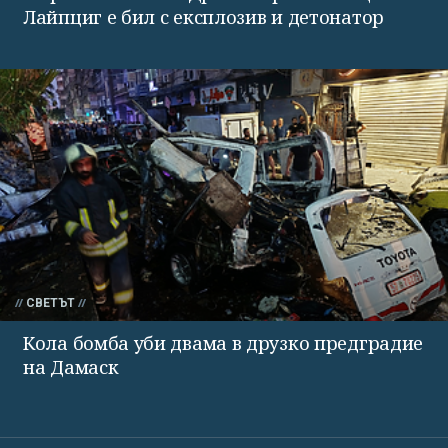
Лайпциг е бил с експлозив и детонатор
СВЕТЪТ
Кола бомба уби двама в друзко предградие
на Дамаск