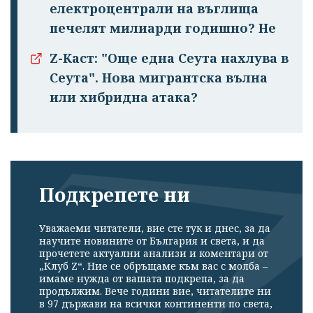
електроцентрали на въглища
Успешно
печелят милиарди годишно? Не
излязохте от
Z-Каст: "Още една Сеута нахлува в
профила си!
Сеута". Нова мигрантска вълна
или хибридна атака?
Подкрепете ни
Уважаеми читатели, вие сте тук и днес, за да
научите новините от България и света, и да
прочетете актуални анализи и коментари от
„Клуб Z“. Ние се обръщаме към вас с молба –
имаме нужда от вашата подкрепа, за да
продължим. Вече години вие, читателите ни
в 97 държави на всички континенти по света,