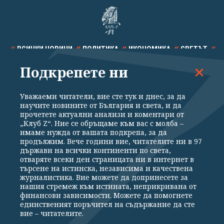
ВСИЧКИ НОВИНИ
ПОЛИТИКА
ИКОНОМИКА
СВЕТЪТ
Подкрепете ни
СПОРТ
КУЛТУРА
ТЕХНОЛОГИИ
КАЛЕЙДОСКОП
МНЕНИЯ
Уважаеми читатели, вие сте тук и днес, за да
научите новините от България и света, и да
прочетете актуални анализи и коментари от
„Клуб Z“. Ние се обръщаме към вас с молба –
имаме нужда от вашата подкрепа, за да
продължим. Вече години вие, читателите ни в 97
Общи условия
Политика за поверителност
държави на всички континенти по света,
отваряте всеки ден страницата ни в интернет в
Реклама
Партньори
Контакти
За Клуб Z
търсене на истинска, независима и качествена
Екип
Подкрепете ни
журналистика. Вие можете да допринесете за
нашия стремеж към истината, неприкривана от
финансови зависимости. Можете да помогнете
единственият поръчител на съдържание да сте
Издател на www.clubz.bg е „Клуб Зебра Медия“ ЕООД, София, ул. "Алеко
вие – читателите.
Константинов" 3. Всички права запазени 2026 „Клуб Зебра Медия“
ЕООД.