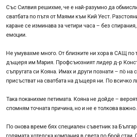
Със Силвия решихме, че е най-разумно да обмисли
сватбата по пътя от Маями към Кий Уест. Разстоян
каране се изминава за четири часа – без спирания
емоции.
Не умувахме много. От близките ни хора в САЩ по 
дъщеря им Мария. Профсъюзният лидер д-р Конст
съпругата си Кояна. Имах и други познати – по̀ на
присъстват на сватбата на дъщеря ни. По всичко л
Така поканихме петимата. Кояна не дойде – вероя
спомням точната причина, но и не е толкова важно.
По онова време бях специален съветник за България 
голямата хотелска компания в света по брой стаи.