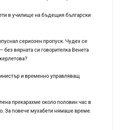
ети в училище на бъдещия български
опуснал сериозен пропуск. Чудех се
 без вярната си говорителка Венета
екерлетова?
инистър и временно управляващ
Елена прекарахме около половин час в
то. За повече мухабети нямаше време.