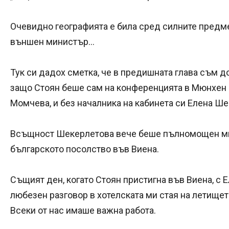
Очевидно географията е била сред силните предм
външен министър...
Тук си дадох сметка, че в предишната глава съм д
защо Стоян беше сам на конференцията в Мюнхен –
Момчева, и без началника на кабинета си Елена Ш
Всъщност Шекерлетова вече беше пълномощен м
българското посолство във Виена.
Същият ден, когато Стоян пристигна във Виена, с 
любезен разговор в хотелската ми стая на летище
Всеки от нас имаше важна работа.