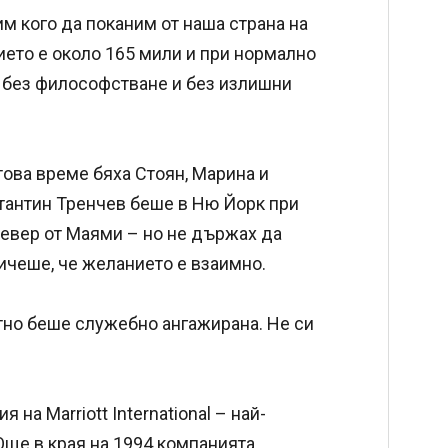
м кого да поканим от наша страна на
ието е около 165 мили и при нормално
, без философстване и без излишни
това време бяха Стоян, Марина и
антин Тренчев беше в Ню Йорк при
 север от Маями – но не държах да
ичеше, че желанието е взаимно.
тно беше служебно ангажирана. Не си
на Marriott International – най-
 Още в края на 1994 компанията