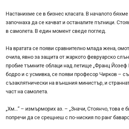
Настанихме се в бизнес класата. В началото бяхм
започнаха да се качват и останалите пътници. Сто
в самолета. В един момент сведе поглед.
На вратата се появи сравнително млада жена, омот
очила, явно за защита от жаркото февруарско слън
пробие тъмните облаци над летище „Франц Йозеф Щ
бодро и с усмивка, се появи професор Чирков – съ
съзаклятнически на външния министър, и страннат
част на самолета.
„Хм…“ – измърморих аз. – „Значи, Стоянчо, това е 
попречи да се срещнеш с по-ниския по ранг бава