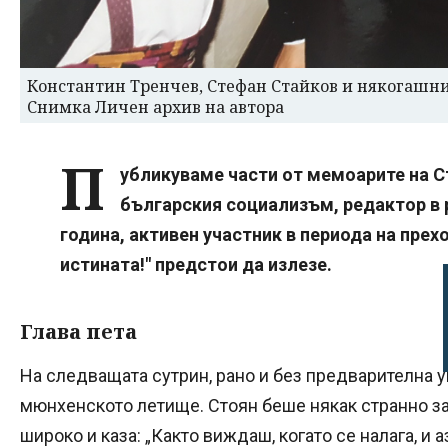
Константин Тренчев, Стефан Стайков и някогашн
Снимка Личен архив на автора
П
убликуваме части от мемоарите на С
българския социализъм, редактор в 
година, активен участник в периода на прех
истината!" предстои да излезе.
Глава пета
На следващата сутрин, рано и без предварителна у
мюнхенското летище. Стоян беше някак странно за
широко и каза: „Както виждаш, когато се налага, и а