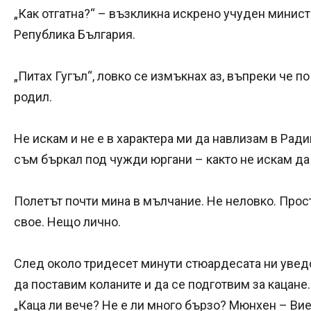
„Как отгатна?“ – възкликна искрено учуден минис
Република България.
„Питах Гугъл“, ловко се измъкнах аз, въпреки че п
родил.
Не искам и не е в характера ми да навлизам в Ради
съм бъркал под чужди юргани – както не искам да
Полетът почти мина в мълчание. Не неловко. Прос
свое. Нещо лично.
След около тридесет минути стюардесата ни увед
да поставим коланите и да се подготвим за кацане.
„Каца ли вече? Не е ли много бързо? Мюнхен – Виен