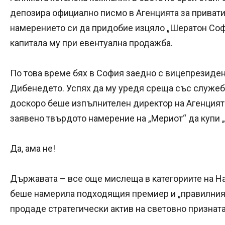
депозира официално писмо в Агенцията за привати
намерението си да придобие изцяло „Шератон Софи
капитала му при евентуална продажба.
По това време бях в София заедно с вицепрезидента 
Дибенедето. Успях да му уредя среща със служеб
доскоро беше изпълнителен директор на Агенцията
заявено твърдото намерение на „Мериот“ да купи 
Да, ама не!
Държавата – все още мислеща в категориите на Н
беше намерила подходящия премиер и „правилния“ 
продаде стратегически актив на световно призната