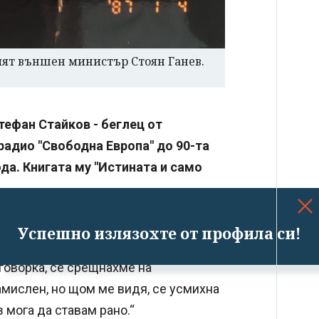
ият външен министър Стоян Ганев.
тефан Стайков - беглец от
радио "Свободна Европа" до 90-та
ода. Книгата му "Истината и само
Успешно излязохте от профила си!
говорка, се срещнахме на
мислен, но щом ме видя, се усмихна
з мога да ставам рано.“