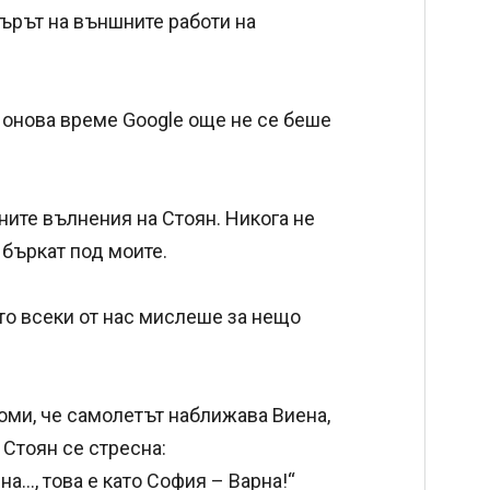
търът на външните работи на
о онова време Google още не се беше
ните вълнения на Стоян. Никога не
 бъркат под моите.
то всеки от нас мислеше за нещо
оми, че самолетът наближава Виена,
 Стоян се стресна:
а…, това е като София – Варна!“