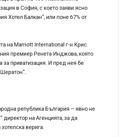
зация в София, с което заяви ясно
я Хотел Балкан“, или поне 67% от
на Marriott International г-н Крис
ния премиер Ренета Инджова, която
 за приватизация. И пред нея бе
„Шератон“.
ародна република България – явно не
директор на Агенцията, за да
 хотелска верига.