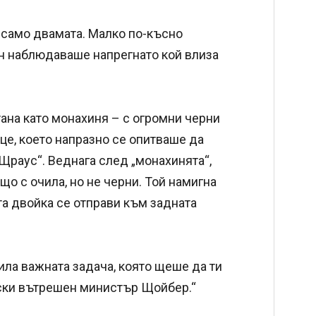
е само двамата. Малко по-късно
ян наблюдаваше напрегнато кой влиза
ана като монахиня – с огромни черни
це, което напразно се опитваше да
раус“. Веднага след „монахинята“,
що с очила, но не черни. Той намигна
а двойка се отправи към задната
била важната задача, която щеше да ти
рски вътрешен министър Щойбер.“