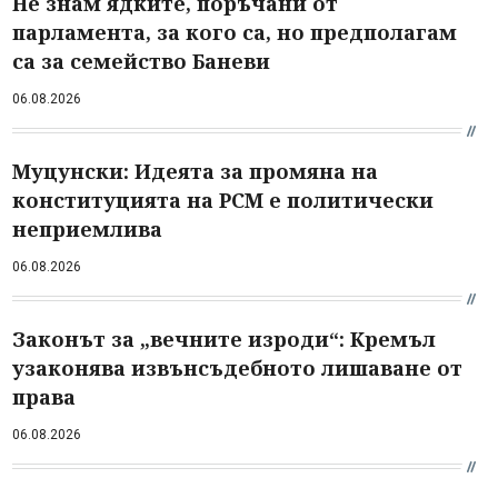
Не знам ядките, поръчани от
парламента, за кого са, но предполагам
са за семейство Баневи
06.08.2026
Муцунски: Идеята за промяна на
конституцията на РСМ е политически
неприемлива
06.08.2026
Законът за „вечните изроди“: Кремъл
узаконява извънсъдебното лишаване от
права
06.08.2026