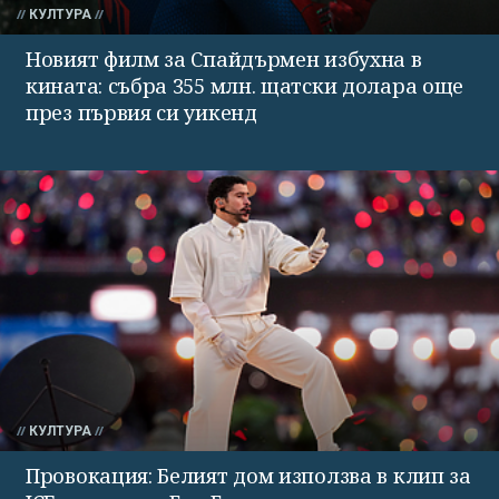
КУЛТУРА
Новият филм за Спайдърмен избухна в
кината: събра 355 млн. щатски долара още
през първия си уикенд
КУЛТУРА
Провокация: Белият дом използва в клип за