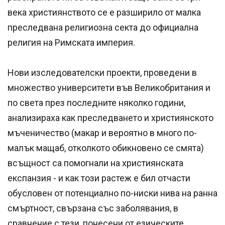
века християнството се е разширило от малка
преследвана религиозна секта до официална
религия на Римската империя.
Нови изследователски проекти, проведени в
множество университети във Великобритания и
по света през последните няколко години,
анализираха как преследването и християнското
мъченичество (макар и вероятно в много по-
малък мащаб, отколкото обикновено се смята)
всъщност са помогнали на християнската
експанзия - и как този растеж е бил отчасти
обусловен от потенциално по-ниски нива на ранна
смъртност, свързана със заболявания, в
сравнение с тези, понесени от езическите