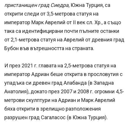
пристанищен град Сиедра
, Южна Турция, са
открити следи от 3,5-метрова статуя на
император Марк Аврелий от II век сл. Хр., а също
така са идентифицирани почти пълните останки
от 2,1-метрова статуя на Аврелий от древния град
Бубон във вътрешността на страната.
И през 2021 г. главата на 2,5-метрова статуя на
император Адриан беше открита в прословутия с
упадъка си древен град Алабанда (в Западна
Анатолия), докато през 2007 и 2008 г. огромни 4,5-
метрови скулптури на Адриан и Марк Аврелий
бяха открити в зрелищно разположения
разрушен град Сагаласос (в Южна Турция).