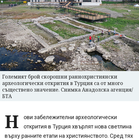
Големият брой скорошни раннохристиянски
археологически открития в Турция са от много
съществено значение. Снимка Анадолска агенция/
БТА
Н
ови забележителни археологически
открития в Турция хвърлят нова светлина
върху ранните етапи на християнството. Сред тях