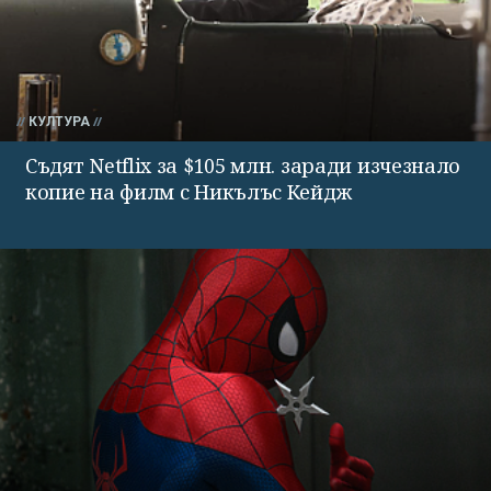
КУЛТУРА
Съдят Netflix за $105 млн. заради изчезнало
копие на филм с Никълъс Кейдж