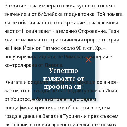
Развитието на императорския култ е от голямо
значение и от библейска гледна точка. Той помага
да се обясни част от съдържанието на ключова
част от Новия завет - а именно Откровение. Тази
книга - написана от християнския пророк от края
на I век Йоан от Патмос около 90 г. сл. Хр. -
популяризира идеята, че Римската империя е
контролирана от Дявола.
Успешно
излязохте от
Книгата и седемте писма, съдържащи се в нея -
профила си!
за които се твърди, че са продиктувани на Йоан
от Христос, е била изпратена до седем
специфични християнски общности в седем
града в днешна Западна Турция - и през съвсем
скорошните години археологически разкопки в