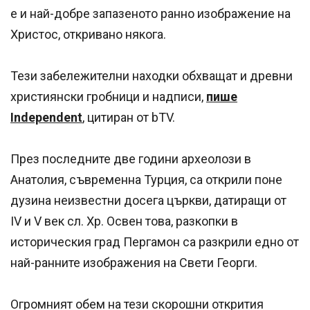
е и най-добре запазеното ранно изображение на
Христос, откривано някога.
Тези забележителни находки обхващат и древни
християнски гробници и надписи,
пише
Independent
, цитиран от bTV.
През последните две години археолози в
Анатолия, съвременна Турция, са открили поне
дузина неизвестни досега църкви, датиращи от
IV и V век сл. Хр. Освен това, разкопки в
историческия град Пергамон са разкрили едно от
най-ранните изображения на Свети Георги.
Огромният обем на тези скорошни открития