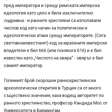
пред императора и срещу римската имперска
идеология като цяло е била
изключително
подривна
- и ранните християни са използвали
числов код като начин за политически и
идеологически атаки срещу императорите. (Сега
световноизвестният) код за мразените имперски
владетели е бил 666 (или понякога 616) и е бил
известен като „Числото на звяра“ - звярът е бил
самият император.
Големият брой скорошни раннохристиянски
археологически открития в Турция са от много
съществено значение, каза водещ авторитет по
ранното християнство, професор Кандида Мос от
Университета в Бирмингам.