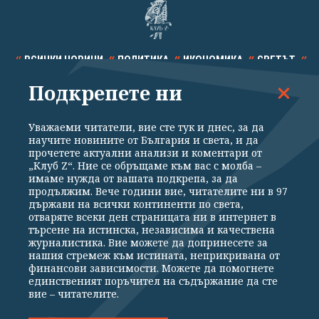
ВСИЧКИ НОВИНИ
ПОЛИТИКА
ИКОНОМИКА
СВЕТЪТ
Подкрепете ни
СПОРТ
КУЛТУРА
ТЕХНОЛОГИИ
КАЛЕЙДОСКОП
МНЕНИЯ
Уважаеми читатели, вие сте тук и днес, за да
научите новините от България и света, и да
прочетете актуални анализи и коментари от
„Клуб Z“. Ние се обръщаме към вас с молба –
имаме нужда от вашата подкрепа, за да
продължим. Вече години вие, читателите ни в 97
Общи условия
Политика за поверителност
държави на всички континенти по света,
отваряте всеки ден страницата ни в интернет в
Реклама
Партньори
Контакти
За Клуб Z
търсене на истинска, независима и качествена
Екип
Подкрепете ни
журналистика. Вие можете да допринесете за
нашия стремеж към истината, неприкривана от
финансови зависимости. Можете да помогнете
единственият поръчител на съдържание да сте
Издател на www.clubz.bg е „Клуб Зебра Медия“ ЕООД, София, ул. "Алеко
вие – читателите.
Константинов" 3. Всички права запазени 2026 „Клуб Зебра Медия“
ЕООД.
Препечатването на материали, снимки и видео от www.clubz.bg без