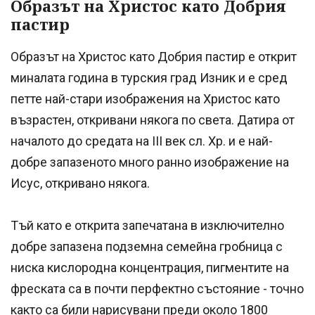
Образът на Христос като Добрия
пастир
Образът на Христос като Добрия пастир е открит
миналата година в турския град Изник и е сред
петте най-стари изображения на Христос като
възрастен, откривани някога по света. Датира от
началото до средата на III век сл. Хр. и е най-
добре запазеното много ранно изображение на
Исус, откривано някога.
Тъй като е открита запечатана в изключително
добре запазена подземна семейна гробница с
ниска кислородна концентрация, пигментите на
фреската са в почти перфектно състояние - точно
както са били нарисувани преди около 1800