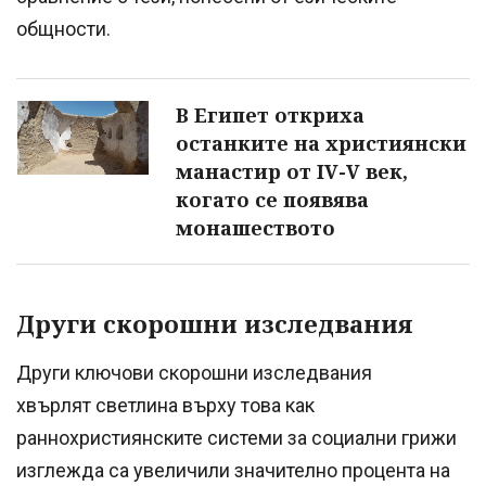
общности.
В Египет откриха
останките на християнски
манастир от IV-V век,
когато се появява
монашеството
Други скорошни изследвания
Други ключови скорошни изследвания
хвърлят светлина върху това как
раннохристиянските системи за социални грижи
изглежда са увеличили значително процента на