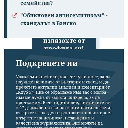
семейства?
"Обикновен антисемитизъм" -
скандалът в Банско
Успешно
излязохте от
профила си!
Подкрепете ни
Уважаеми читатели, вие сте тук и днес, за да
научите новините от България и света, и да
прочетете актуални анализи и коментари от
„Клуб Z“. Ние се обръщаме към вас с молба –
имаме нужда от вашата подкрепа, за да
продължим. Вече години вие, читателите ни
в 97 държави на всички континенти по света,
отваряте всеки ден страницата ни в интернет
в търсене на истинска, независима и
качествена журналистика. Вие можете да