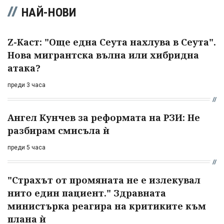
НАЙ-НОВИ
Z-Каст: "Още една Сеута нахлува в Сеута".
Нова мигрантска вълна или хибридна
атака?
преди 3 часа
Ангел Кунчев за реформата на РЗИ: Не
разбирам смисъла ѝ
преди 5 часа
"Страхът от промяната не е излекувал
нито един пациент." Здравната
министърка реагира на критиките към
плана ѝ