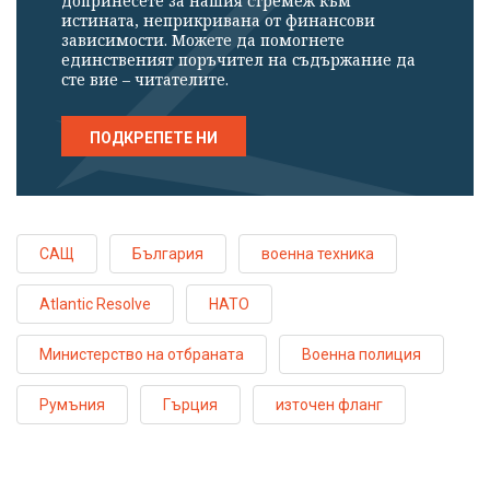
допринесете за нашия стремеж към
истината, неприкривана от финансови
зависимости. Можете да помогнете
единственият поръчител на съдържание да
сте вие – читателите.
ПОДКРЕПЕТЕ НИ
САЩ
България
военна техника
Atlantic Resolve
НАТО
Министерство на отбраната
Военна полиция
Румъния
Гърция
източен фланг