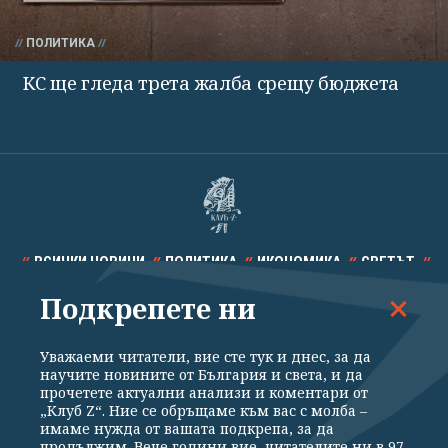
ПОЛИТИКА
КС ще гледа трета жалба срещу бюджета
ВСИЧКИ НОВИНИ
ПОЛИТИКА
ИКОНОМИКА
СВЕТЪТ
Подкрепете ни
СПОРТ
КУЛТУРА
ТЕХНОЛОГИИ
КАЛЕЙДОСКОП
МНЕНИЯ
Уважаеми читатели, вие сте тук и днес, за да
научите новините от България и света, и да
прочетете актуални анализи и коментари от
„Клуб Z“. Ние се обръщаме към вас с молба –
имаме нужда от вашата подкрепа, за да
продължим. Вече години вие, читателите ни в 97