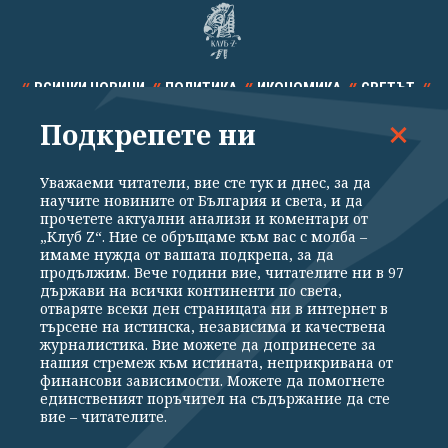
ВСИЧКИ НОВИНИ
ПОЛИТИКА
ИКОНОМИКА
СВЕТЪТ
Подкрепете ни
СПОРТ
КУЛТУРА
ТЕХНОЛОГИИ
КАЛЕЙДОСКОП
МНЕНИЯ
Уважаеми читатели, вие сте тук и днес, за да
научите новините от България и света, и да
прочетете актуални анализи и коментари от
„Клуб Z“. Ние се обръщаме към вас с молба –
имаме нужда от вашата подкрепа, за да
продължим. Вече години вие, читателите ни в 97
Общи условия
Политика за поверителност
държави на всички континенти по света,
отваряте всеки ден страницата ни в интернет в
Реклама
Партньори
Контакти
За Клуб Z
търсене на истинска, независима и качествена
Екип
Подкрепете ни
журналистика. Вие можете да допринесете за
нашия стремеж към истината, неприкривана от
финансови зависимости. Можете да помогнете
единственият поръчител на съдържание да сте
Издател на www.clubz.bg е „Клуб Зебра Медия“ ЕООД, София, ул. "Алеко
вие – читателите.
Константинов" 3. Всички права запазени 2026 „Клуб Зебра Медия“
ЕООД.