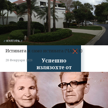
КУЛТУРА
Истината и само истината (ЧАСТ 6)
Успешно
28 Февруари 2026
излязохте от
профила си!