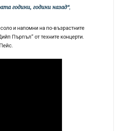
ата години, години назад“
,
соло и напомни на по-възрастните
Дийп Пърпъл“ от техните концерти.
Пейс.