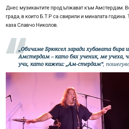
Днес музикантите продължават към Амстердам. В
града, в които Б.Т.Р са свирили и миналата година.
каза Славчо Николов.
„Обичаме Брюксел заради хубавата бира и
Амстердам – като бях ученик, ме учеха, ч
учи, като кажеш:
„Ам-стердам“
, пошегув