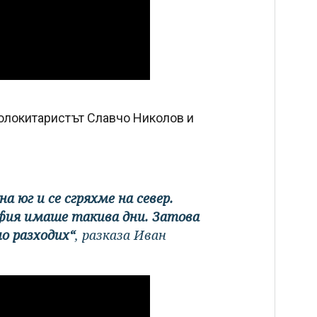
солокитаристът Славчо Николов и
а юг и се сгряхме на север.
офия имаше такива дни. Затова
мо разходих“
, разказа Иван