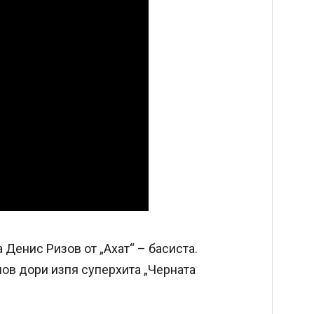
 Денис Ризов от „Ахат“ – басиста.
олов дори изпя суперхита „Черната