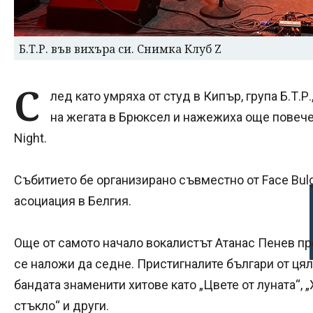
Б.Т.Р. във вихъра си. Снимка Клуб Z
С
лед като умряха от студ в Кипър, група Б.Т.
на жегата в Брюксел и нажежиха още повече
Night.
Събитието бе организирано съвместно от Face Bulg
асоциация в Белгия.
Още от самото начало вокалистът Атанас Пенев пр
се наложи да седне. Пристигналите българи от цял
бандата знаменити хитове като „Цвете от луната“, „
стъкло“ и други.