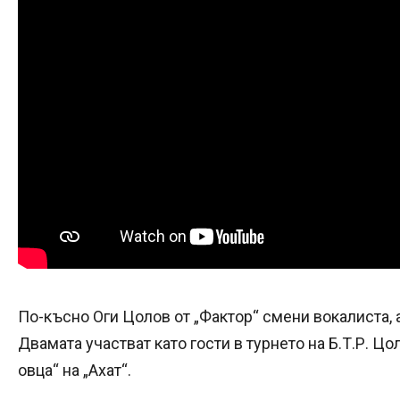
По-късно Оги Цолов от „Фактор“ смени вокалиста, а
Двамата участват като гости в турнето на Б.Т.Р. Ц
овца“ на „Ахат“.