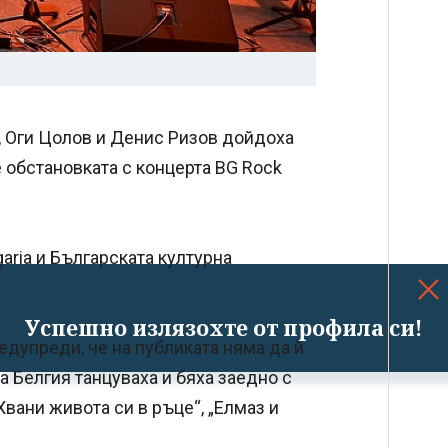
Р., Оги Цолов и Денис Ризов дойдоха
 обстановката с концерта BG Rock
aria и Българската културна
Успешно излязохте от профила си!
едупреди, че на публиката няма да й
а Белгия танцуваха и бяха заедно с
Хвани живота си в ръце“, „Елмаз и