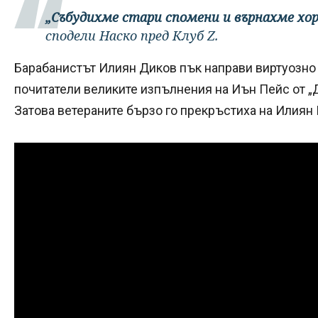
„Събудихме стари спомени и върнахме хор
сподели Наско пред Клуб Z.
Барабанистът Илиян Диков пък направи виртуозно 
почитатели великите изпълнения на Иън Пейс от „
Затова ветераните бързо го прекръстиха на Илиян 