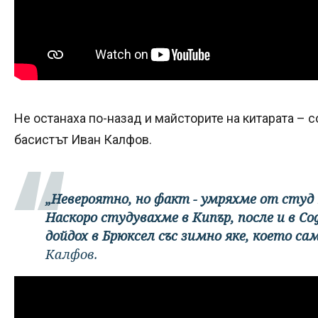
Не останаха по-назад и майсторите на китарата – 
басистът Иван Калфов.
„Невероятно, но факт - умряхме от студ н
Наскоро студувахме в Кипър, после и в С
дойдох в Брюксел със зимно яке, което са
Калфов.