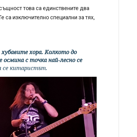
същност това са единствените два
 Те са изключително специални за тях,
 хубавите хора. Колкото до
е осмина с точка най-лесно се
а се китаристът.