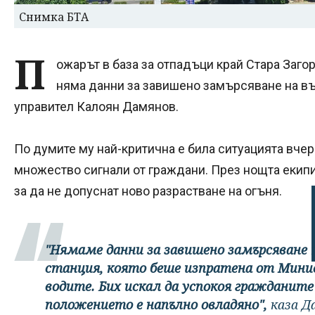
Снимка БТА
П
ожарът в база за отпадъци край Стара Заго
няма данни за завишено замърсяване на в
управител Калоян Дамянов.
По думите му най-критична е била ситуацията вчер
множество сигнали от граждани. През нощта екипи 
за да не допуснат ново разрастване на огъня.
"Нямаме данни за завишено замърсяване 
станция, която беше изпратена от Мини
водите. Бих искал да успокоя гражданите
положението е напълно овладяно",
каза Д