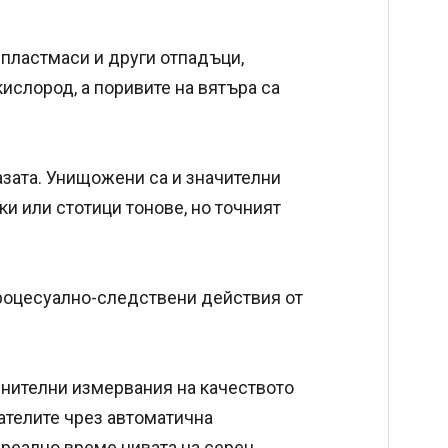
 пластмаси и други отпадъци,
кислород, а поривите на вятъра са
азата. Унищожени са и значителни
и или стотици тонове, но точният
процесуално-следствени действия от
лнителни измервания на качеството
ателите чрез автоматична
в реално време нивата на серен