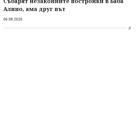
Събарят незаконните постройки в Баба
Алино, ама друг път
06.08.2026