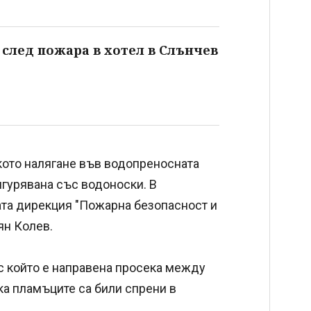
след пожара в хотел в Слънчев
ското налягане във водопреносната
игурявана със водоноски. В
ата дирекция "Пожарна безопасност и
ян Колев.
 с който е направена просека между
ака пламъците са били спрени в