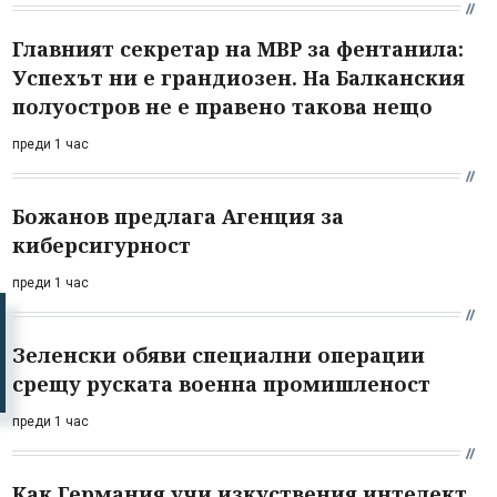
Главният секретар на МВР за фентанила:
Успехът ни е грандиозен. На Балканския
полуостров не е правено такова нещо
преди 1 час
Божанов предлага Агенция за
киберсигурност
преди 1 час
Зеленски обяви специални операции
срещу руската военна промишленост
преди 1 час
Как Германия учи изкуствения интелект