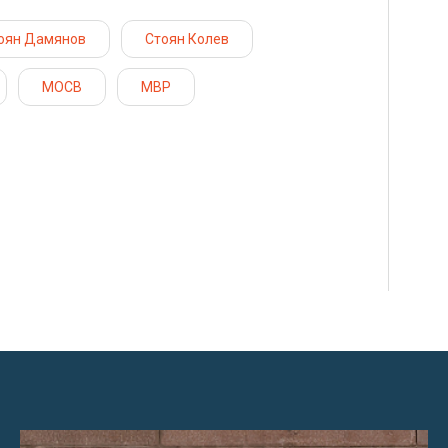
оян Дамянов
Стоян Колев
МОСВ
МВР