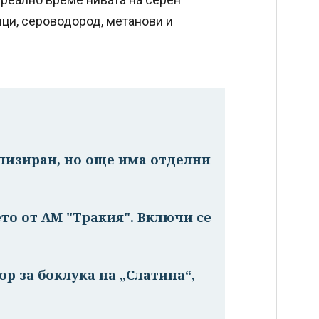
ици, сероводород, метанови и
лизиран, но още има отделни
о от АМ "Тракия". Включи се
р за боклука на „Слатина“,