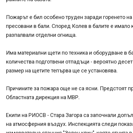
Пожарът е бил особено труден заради горенето на
пресовани в бали. Според Колев в балите е имало 
разпалвали отделни огнища.
Има материални щети по техника и оборудване в б
количества подготвени отпадъци - вероятно десетк
размер на щетите тепърва ще се установява.
Причините за пожара още не са ясни. Предстоят 
Областната дирекция на МВР.
Екипи на РИОСВ - Стара Загора са започнали допъ
на атмосферния въздух. Инспекцията следи показ
измервателна станция "Зелен клин", която отчита 