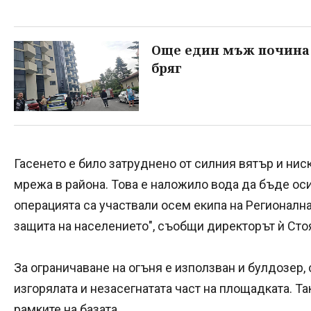
Още един мъж почина 
бряг
Гасенето е било затруднено от силния вятър и ни
мрежа в района. Това е наложило вода да бъде ос
операцията са участвали осем екипа на Регионалн
защита на населението", съобщи директорът ѝ Сто
За ограничаване на огъня е използван и булдозер,
изгорялата и незасегнатата част на площадката. Т
рамките на базата.