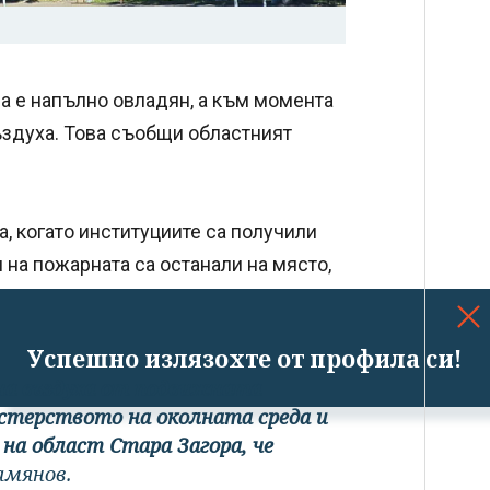
ра е напълно овладян, а към момента
ъздуха. Това съобщи областният
а, когато институциите са получили
на пожарната са останали на място,
Успешно излязохте от профила си!
на въздуха от подвижната
стерството на околната среда и
 на област Стара Загора, че
амянов.