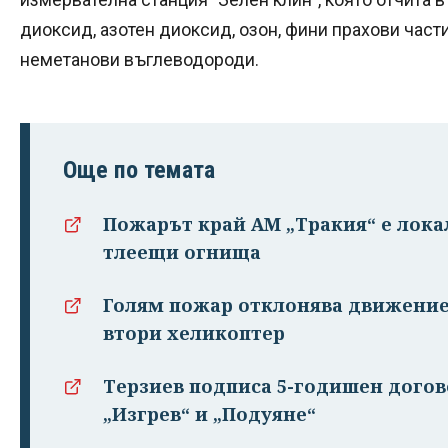
диоксид, азотен диоксид, озон, фини прахови част
неметанови въглеводороди.
Още по темата
Пожарът край АМ „Тракия“ е лока
тлеещи огнища
Голям пожар отклонява движениет
втори хеликоптер
Терзиев подписа 5-годишен догово
„Изгрев“ и „Подуяне“