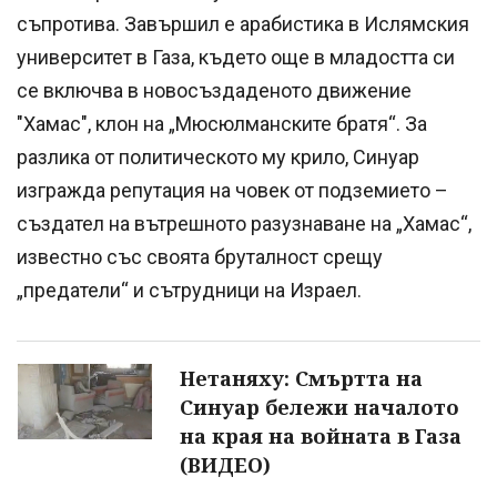
съпротива. Завършил е арабистика в Ислямския
университет в Газа, където още в младостта си
се включва в новосъздаденото движение
"Хамас", клон на „Мюсюлманските братя“. За
разлика от политическото му крило, Синуар
изгражда репутация на човек от подземието –
създател на вътрешното разузнаване на „Хамас“,
известно със своята бруталност срещу
„предатели“ и сътрудници на Израел.
Нетаняху: Смъртта на
Синуар бележи началото
на края на войната в Газа
(ВИДЕО)