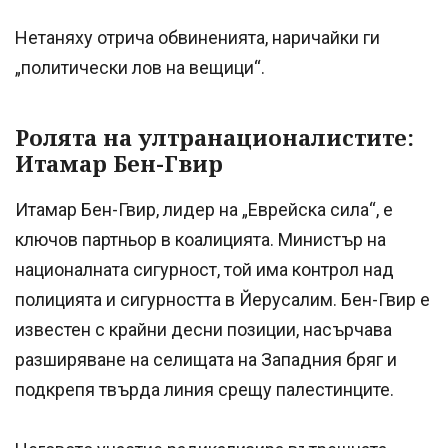
Нетаняху отрича обвиненията, наричайки ги
„политически лов на вещици“.
Ролята на ултранационалистите:
Итамар Бен-Гвир
Итамар Бен-Гвир, лидер на „Еврейска сила“, е
ключов партньор в коалицията. Министър на
националната сигурност, той има контрол над
полицията и сигурността в Йерусалим. Бен-Гвир е
известен с крайни десни позиции, насърчава
разширяване на селищата на Западния бряг и
подкрепя твърда линия срещу палестинците.