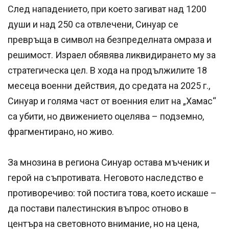
След нападението, при което загиват над 1200
души и над 250 са отвлечени, Синуар се
превръща в символ на безпределната омраза и
решимост. Израел обявява ликвидирането му за
стратегическа цел. В хода на продължилите 18
месеца военни действия, до средата на 2025 г.,
Синуар и голяма част от военния елит на „Хамас“
са убити, но движението оцелява – подземно,
фрагментирано, но живо.
За мнозина в региона Синуар остава мъченик и
герой на съпротивата. Неговото наследство е
противоречиво: той постига това, което искаше –
да постави палестинския въпрос отново в
центъра на световното внимание, но на цена,