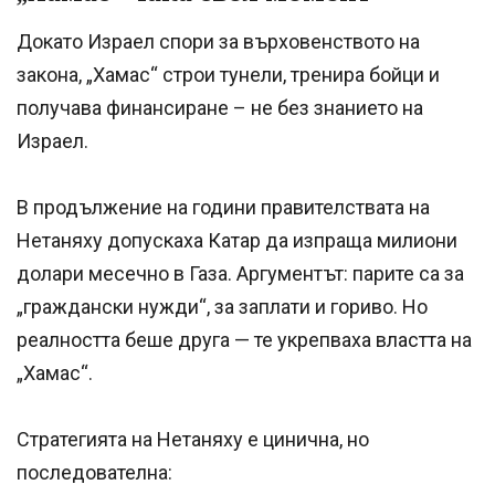
Докато Израел спори за върховенството на
закона, „Хамас“ строи тунели, тренира бойци и
получава финансиране – не без знанието на
Израел.
В продължение на години правителствата на
Нетаняху допускаха Катар да изпраща милиони
долари месечно в Газа. Аргументът: парите са за
„граждански нужди“, за заплати и гориво. Но
реалността беше друга — те укрепваха властта на
„Хамас“.
Стратегията на Нетаняху е цинична, но
последователна: