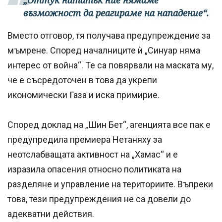
„Оттук нататък ние нямаме
възможност да реагираме на нападение“.
Вместо отговор, тя получава предупреждение за
мъмрене. Според началниците ѝ „Синуар няма
интерес от война“. Те са повярвали на маската му,
че е съсредоточен в това да укрепи
икономически Газа и иска примирие.
Според доклад на „Шин Бет“, агенцията все пак е
предупредила премиера Нетаняху за
неотслабващата активност на „Хамас“ и е
изразила опасения относно политиката на
разделяне и управление на териториите. Въпреки
това, тези предупреждения не са довели до
адекватни действия.