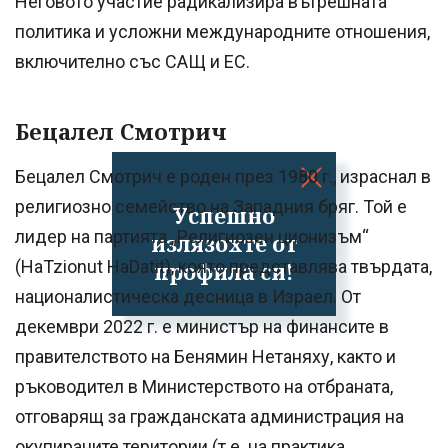
Неговото участие радикализира вътрешната
политика и усложни международните отношения,
включително със САЩ и ЕС.
Бецалел Смотрич
Бецалел Смотрич е роден през 1980 г., израснал в
религиозно семейство на Западния бряг. Той е
Успешно
лидер на партията „Религиозен ционизъм“
излязохте от
(HaTzionut HaDatit), която представлява твърдата,
профила си!
националистическа десница в Израел. От
декември 2022 г. е министър на финансите в
правителството на Бенямин Нетаняху, както и
ръководител в Министерството на отбраната,
отговарящ за гражданската администрация на
окупираните територии (т.е. на практика