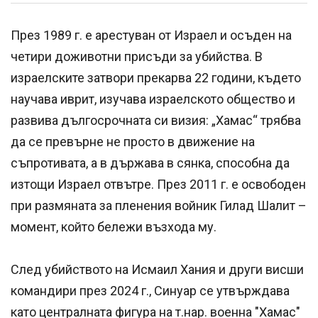
През 1989 г. е арестуван от Израел и осъден на
четири доживотни присъди за убийства. В
израелските затвори прекарва 22 години, където
научава иврит, изучава израелското общество и
развива дългосрочната си визия: „Хамас“ трябва
да се превърне не просто в движение на
съпротивата, а в държава в сянка, способна да
изтощи Израел отвътре. През 2011 г. е освободен
при размяната за пленения войник Гилад Шалит –
момент, който бележи възхода му.
След убийството на Исмаил Хания и други висши
командири през 2024 г., Синуар се утвърждава
като централната фигура на т.нар. военна "Хамас"