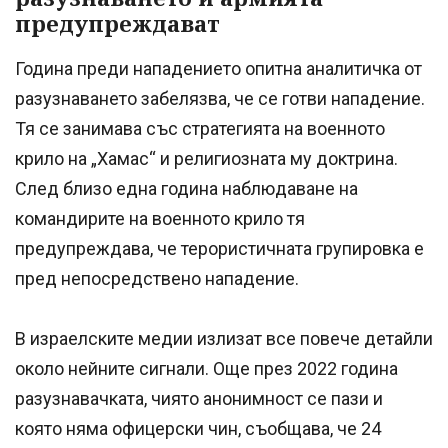
предупреждават
Година преди нападението опитна аналитичка от
разузнаването забелязва, че се готви нападение.
Тя се занимава със стратегията на военното
крило на „Хамас“ и религиозната му доктрина.
След близо една година наблюдаване на
командирите на военното крило тя
предупреждава, че терористичната групировка е
пред непосредствено нападение.
В израелските медии излизат все повече детайли
около нейните сигнали. Още през 2022 година
разузнавачката, чиято анонимност се пази и
която няма офицерски чин, съобщава, че 24