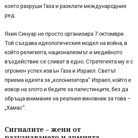
която разруши Газа и разклати международния
ред.
Яхия Синуар не просто организира 7 октомври.
Той създава идеологическия модел на война, в
който религията, национализмът и медийното
въздействие се сливат в едно. Стратегията му е с
огромен успех извън Газа и Израел. Светът
приема идеята за „колонизатора“ Израел, който е
извор на злото и бедите за палестинците, без да
обръща внимание на реалния виновник за това –
„Хамас“.
Сигналите – жени от
разузнаването и армията