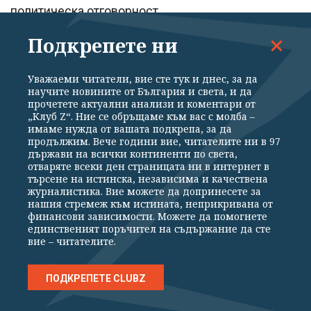
политическа отговорност.
Подкрепете ни
Наблюдателките
Уважаеми читатели, вие сте тук и днес, за да
Отделение 8200 е прочуто. В него служи
научите новините от България и света, и да
прочетете актуални анализи и коментари от
въпросната подофицерка. Това е отдел за
„Клуб Z“. Ние се обръщаме към вас с молба –
имаме нужда от вашата подкрепа, за да
кибервойна и киберразузнаване – престижна
продължим. Вече години вие, читателите ни в 97
единица с огромен финансов ресурс, то следи
държави на всички континенти по света,
отваряте всеки ден страницата ни в интернет в
сателитни движения и снимки, хаква телефони и
търсене на истинска, независима и качествена
журналистика. Вие можете да допринесете за
провайдъри и може в рамките на секунди да
нашия стремеж към истината, неприкривана от
анализира милиони мейли и да извлича от тях
финансови зависимости. Можете да помогнете
единственият поръчител на съдържание да сте
информация. В този отдел работят хора, които по-
вие – читателите.
късно основават някои от най-успешните
софтуерни компании в света. 8200 има славата
ПОДКРЕПЕТЕ CLUBZ
почти на "Мосад" – също като тях има десетки