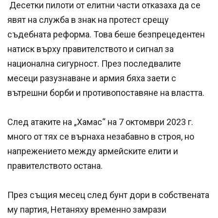
Десетки пилоти от елитни части отказаха да се
явят на служба в знак на протест срещу
съдебната реформа. Това беше безпрецедентен
натиск върху правителството и сигнал за
национална сигурност. През последвалите
месеци разузнаване и армия бяха заети с
вътрешни борби и противопоставяне на властта.
След атаките на „Хамас“ на 7 октомври 2023 г.
много от тях се върнаха незабавно в строя, но
напрежението между армейските елити и
правителството остана.
През същия месец след бунт дори в собствената
му партия, Нетаняху временно замрази