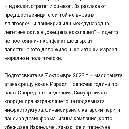
– идеолог, стратег и символ. За разлика от
предшествениците си, той не вярва в
дългосрочни примирия или международна
легитимност, а в „свещена ескалация“ – идеята,
че постоянният конфликт ще държи
палестинското дело живо и ще изтощи Израел
морално и политически.
Подготовката за 7 октомври 2023 г. – масираната
атака срещу южен Израел – започва години по-
рано. Според разследвания, Синуар лично
координира изграждането на подземната
инфраструктура, финансирана с катарски пари, и
лансира дезинформационна кампания, която
убеждава Израел, че „Хамас“ се интересува