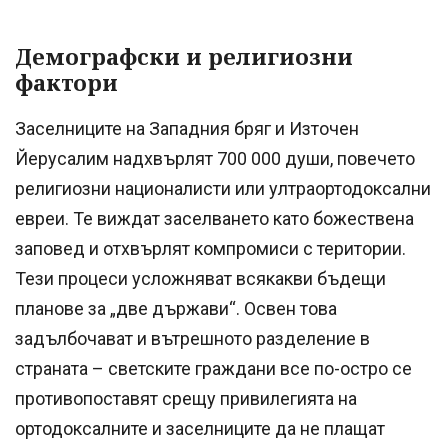
Демографски и религиозни
фактори
Заселниците на Западния бряг и Източен
Йерусалим надхвърлят 700 000 души, повечето
религиозни националисти или ултраортодоксални
евреи. Те виждат заселването като божествена
заповед и отхвърлят компромиси с територии.
Тези процеси усложняват всякакви бъдещи
планове за „две държави“. Освен това
задълбочават и вътрешното разделение в
страната – светските граждани все по-остро се
противопоставят срещу привилегията на
ортодоксалните и заселниците да не плащат