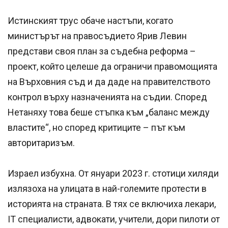
Истинският трус обаче настъпи, когато
министърът на правосъдието Ярив Левин
представи своя план за съдебна реформа –
проект, който целеше да ограничи правомощията
на Върховния съд и да даде на правителството
контрол върху назначенията на съдии. Според
Нетаняху това беше стъпка към „баланс между
властите“, но според критиците – път към
авторитаризъм.
Израел избухна. От януари 2023 г. стотици хиляди
излязоха на улицата в най-големите протести в
историята на страната. В тях се включиха лекари,
IT специалисти, адвокати, учители, дори пилоти от