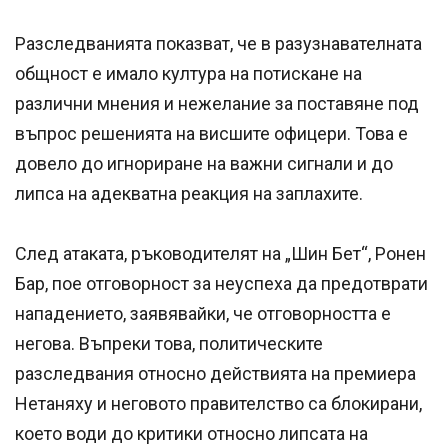
Разследванията показват, че в разузнавателната
общност е имало култура на потискане на
различни мнения и нежелание за поставяне под
въпрос решенията на висшите офицери. Това е
довело до игнориране на важни сигнали и до
липса на адекватна реакция на заплахите.
След атаката, ръководителят на „Шин Бет“, Ронен
Бар, пое отговорност за неуспеха да предотврати
нападението, заявявайки, че отговорността е
негова. Въпреки това, политическите
разследвания относно действията на премиера
Нетаняху и неговото правителство са блокирани,
което води до критики относно липсата на