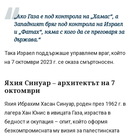
„Ако Газа е под контрола на „Хамас“, а
Западният бряг под контрола на Израел
и „Фатах“, няма с кого да се преговаря за
държава.“
Така Израел поддържаше управляем враг, който
на 7 октомври 2023 г. се оказа смъртоносен.
Яхия Синуар – архитектът на 7
октомври
Яхия Ибрахим Хасан Синуар, роден през 1962 г. в
лагера Хан Юнис в ивицата Газа, израства в
бедност и окупация – опит, който оформя
безкомпромисната му визия за палестинската