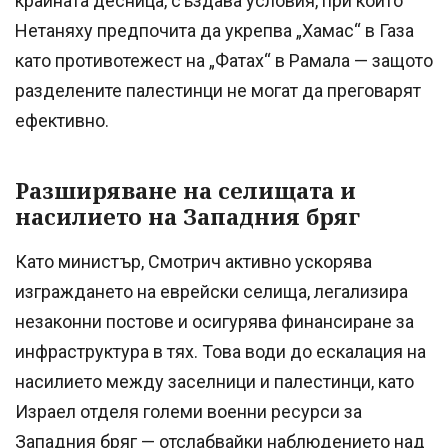
крайната десница, създава условия, при които
Нетаняху предпочита да укрепва „Хамас“ в Газа
като противотежест на „Фатах“ в Рамала — защото
разделените палестинци не могат да преговарят
ефективно.
Разширяване на селищата и
насилието на Западния бряг
Като министър, Смотрич активно ускорява
изграждането на еврейски селища, легализира
незаконни постове и осигурява финансиране за
инфраструктура в тях. Това води до ескалация на
насилието между заселници и палестинци, като
Израел отделя големи военни ресурси за
Западния бряг — отслабвайки наблюдението над