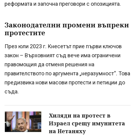
реформата и започна преговори с опозицията.
Законодателни промени въпреки
протестите
През юли 2023 г. Кнесетът прие първи ключов
закон – Върховният съд вече има ограничени
правомощия да отменя решения на
правителството по аргумента „неразумност“. Това
предизвика нови масови протести и петиции до
съда.
Хиляди на протест в
Израел срещу имунитета
на Нетаняху