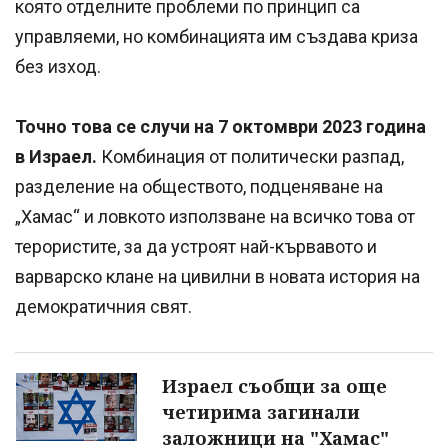
която отделните проблеми по принцип са
управляеми, но комбинацията им създава криза
без изход.
Точно това се случи на 7 октомври 2023 година
в Израел.
Комбинация от политически разпад,
разделение на обществото, подценяване на
„Хамас“ и ловкото използване на всичко това от
терористите, за да устроят най-кървавото и
варварско клане на цивилни в новата история на
демократичния свят.
Израел съобщи за още
четирима загинали
заложници на "Хамас"