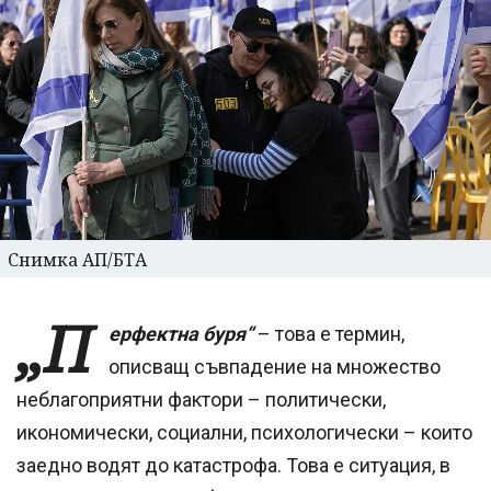
Снимка АП/БТА
„П
ерфектна буря“
– това е термин,
описващ съвпадение на множество
неблагоприятни фактори – политически,
икономически, социални, психологически – които
заедно водят до катастрофа. Това е ситуация, в