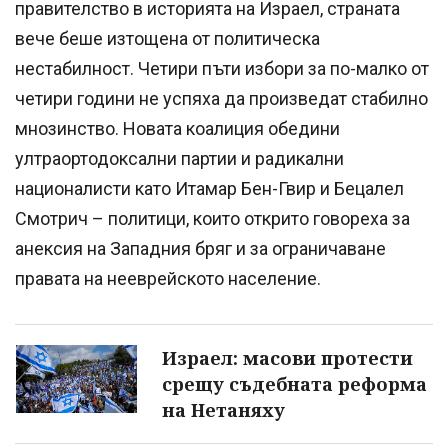
правителство в историята на Израел, страната
вече беше изтощена от политическа
нестабилност. Четири пъти избори за по-малко от
четири години не успяха да произведат стабилно
мнозинство. Новата коалиция обедини
ултраортодоксални партии и радикални
националисти като Итамар Бен-Гвир и Бецалел
Смотрич – политици, които открито говореха за
анексия на Западния бряг и за ограничаване
правата на нееврейското население.
Израел: масови протести
срещу съдебната реформа
на Нетаняху