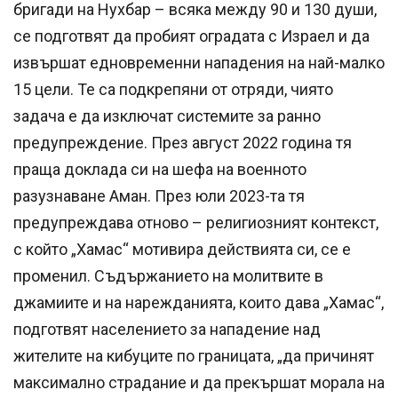
бригади на Нухбар – всяка между 90 и 130 души,
се подготвят да пробият оградата с Израел и да
извършат едновременни нападения на най-малко
15 цели. Те са подкрепяни от отряди, чиято
задача е да изключат системите за ранно
предупреждение. През август 2022 година тя
праща доклада си на шефа на военното
разузнаване Аман. През юли 2023-та тя
предупреждава отново – религиозният контекст,
с който „Хамас“ мотивира действията си, се е
променил. Съдържанието на молитвите в
джамиите и на нарежданията, които дава „Хамас“,
подготвят населението за нападение над
жителите на кибуците по границата, „да причинят
максимално страдание и да прекършат морала на