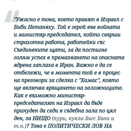
"Ужасно е това, което правят в Израел с
Биби Нетаняху. Той е герой във войната
и министър-председател, който свърши
страхотна работа, работейки със
Съединените щати, за да постигне
голям успех в премахването на опасната
ядрена заплаха в Иран. Важно е да се
отбележи, че в момента той е в процес
на преговори за сделка с "Хамас", която
ще включва връщането на заложниците.
Как е възможно министър-
председателят на Израел да бъде
принуден да седи в съдебна зала по цял
ден, за НИЩО
(пури, кукла Бъгс Бъни и
т.н.)
? Това е ПОЛИТИЧЕСКИ ЛОВ НА