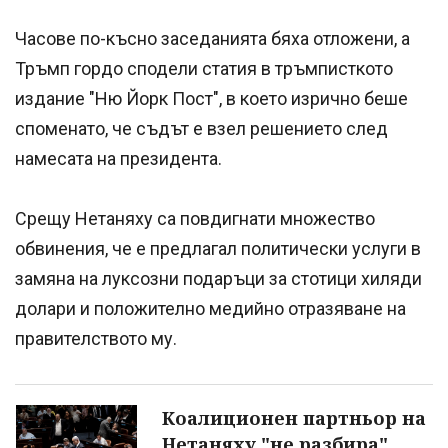
Часове по-късно заседанията бяха отложени, а
Тръмп гордо сподели статия в тръмписткото
издание "Ню Йорк Пост", в което изрично беше
споменато, че съдът е взел решението след
намесата на президента.
Срещу Нетаняху са повдигнати множество
обвинения, че е предлагал политически услуги в
замяна на луксозни подаръци за стотици хиляди
долари и положително медийно отразяване на
правителството му.
Коалиционен партньор на
Нетаняху "не разбира"