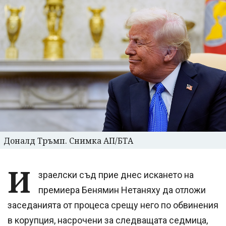
Доналд Тръмп. Снимка АП/БТА
И
зраелски съд прие днес искането на
премиера Бенямин Нетаняху да отложи
заседанията от процеса срещу него по обвинения
в корупция, насрочени за следващата седмица,