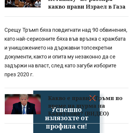
какво прави Израел в Газа
Срещу Тръмп бяха повдигнати над 90 обвинения,
като най-сериозните бяха във връзка с кражбата
и унищожението на държавни топсекретни
документи, както и опита му незаконно да се
задържи на власт, след като загуби изборите
през 2020 г.
Какво е правил Тръмп по
време на щурма на
Успешно
Капитолия? (ВИДЕО)
излязохте от
профила си!