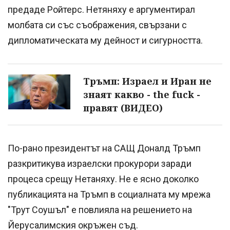
предаде Ройтерс. Нетяняху е аргументирал
молбата си със съображения, свързани с
дипломатическата му дейност и сигурността.
Тръмп: Израел и Иран не
знаят какво - the fuck -
правят (ВИДЕО)
По-рано президентът на САЩ Доналд Тръмп
разкритикува израелски прокурори заради
процеса срещу Нетаняху. Не е ясно доколко
публикацията на Тръмп в социалната му мрежа
"Трут Соушъл" е повлияла на решението на
Йерусалимския окръжен съд.