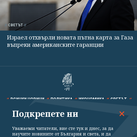
СВЕТЪТ
Израел отхвърли новата пътна карта за Газа
въпреки американските гаранции
ВСИЧКИ НОВИНИ
ПОЛИТИКА
ИКОНОМИКА
СВЕТЪТ
Подкрепете ни
СПОРТ
КУЛТУРА
ТЕХНОЛОГИИ
КАЛЕЙДОСКОП
МНЕНИЯ
Уважаеми читатели, вие сте тук и днес, за да
научите новините от България и света, и да