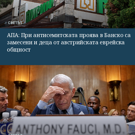
СВЕТЪТ
АПА: При антисемитската проява в Банско са
замесени и деца от австрийската еврейска
общност