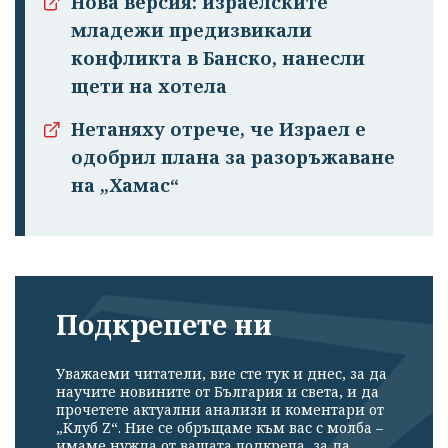
Нова версия: израелските
младежи предизвикали
конфликта в Банско, нанесли
щети на хотела
Нетаняху отрече, че Израел е
одобрил плана за разоръжаване
на „Хамас“
Подкрепете ни
Уважаеми читатели, вие сте тук и днес, за да
научите новините от България и света, и да
прочетете актуални анализи и коментари от
„Клуб Z“. Ние се обръщаме към вас с молба –
имаме нужда от вашата подкрепа, за да