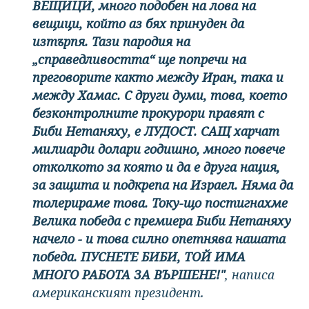
ВЕЩИЦИ, много подобен на лова на
вещици, който аз бях принуден да
изтърпя. Тази пародия на
„справедливостта“ ще попречи на
преговорите както между Иран, така и
между Хамас. С други думи, това, което
безконтролните прокурори правят с
Биби Нетаняху, е ЛУДОСТ. САЩ харчат
милиарди долари годишно, много повече
отколкото за която и да е друга нация,
за защита и подкрепа на Израел. Няма да
толерираме това. Току-що постигнахме
Велика победа с премиера Биби Нетаняху
начело - и това силно опетнява нашата
победа. ПУСНЕТЕ БИБИ, ТОЙ ИМА
МНОГО РАБОТА ЗА ВЪРШЕНЕ!"
, написа
американският президент.