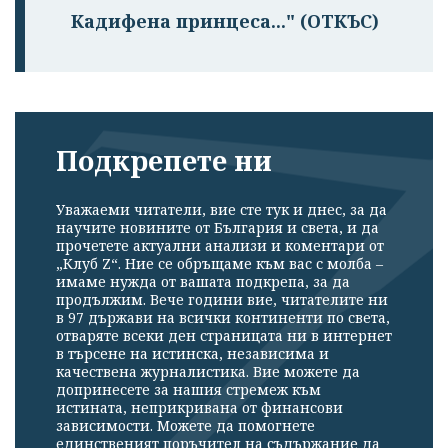
профила си!
Кадифена принцеса..." (ОТКЪС)
Подкрепете ни
Уважаеми читатели, вие сте тук и днес, за да
научите новините от България и света, и да
прочетете актуални анализи и коментари от
„Клуб Z“. Ние се обръщаме към вас с молба –
имаме нужда от вашата подкрепа, за да
продължим. Вече години вие, читателите ни
в 97 държави на всички континенти по света,
отваряте всеки ден страницата ни в интернет
в търсене на истинска, независима и
качествена журналистика. Вие можете да
допринесете за нашия стремеж към
истината, неприкривана от финансови
зависимости. Можете да помогнете
единственият поръчител на съдържание да