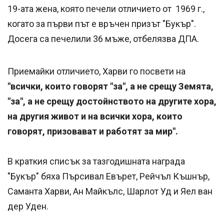
19-ата жена, която печели отличието от 1969 г.,
когато за първи път е връчен призът "Букър".
Досега са печелили 36 мъже, отбелязва ДПА.
Приемайки отличието, Харви го посвети на
"всички, които говорят "за", а не срещу Земята,
"за", а не срещу достойнството на другите хора,
на другия живот и на всички хора, които
говорят, призовават и работят за мир".
В краткия списък за тазгодишната награда
"Букър" бяха Пърсивал Евърет, Рейчъл Къшнър,
Саманта Харви, Ан Майкълс, Шарлот Уд и Яел ван
дер Уден.