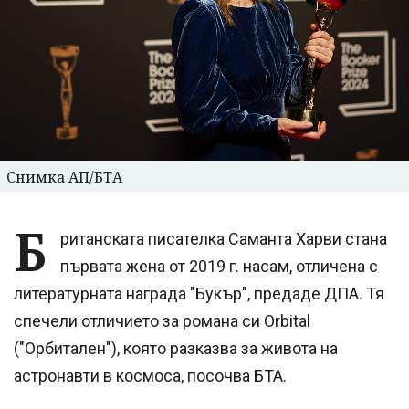
Снимка АП/БТА
Б
ританската писателка Саманта Харви стана
първата жена от 2019 г. насам, отличена с
литературната награда "Букър", предаде ДПА. Тя
спечели отличието за романа си Orbital
("Орбитален"), която разказва за живота на
астронавти в космоса, посочва БТА.