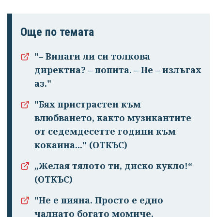
Още по темата
"– Винаги ли си толкова
директна? – попита. – Не – излъгах
аз."
"Бях пристрастен към
влюбването, както музикантите
от седемдесетте години към
кокаина..." (ОТКЪС)
„Желая тялото ти, диско кукло!“
(ОТКЪС)
Успешно
"Не е пияна. Просто е едно
излязохте от
чалнато бога­то момиче.