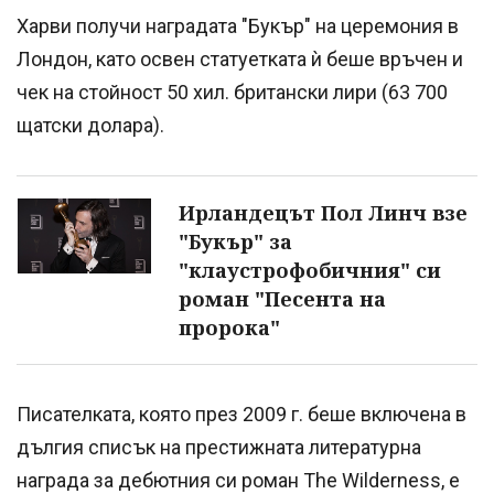
Харви получи наградата "Букър" на церемония в
Лондон, като освен статуетката ѝ беше връчен и
чек на стойност 50 хил. британски лири (63 700
щатски долара).
Ирландецът Пол Линч взе
"Букър" за
"клаустрофобичния" си
роман "Песента на
пророка"
Писателката, която през 2009 г. беше включена в
дългия списък на престижната литературна
награда за дебютния си роман The Wilderness, е