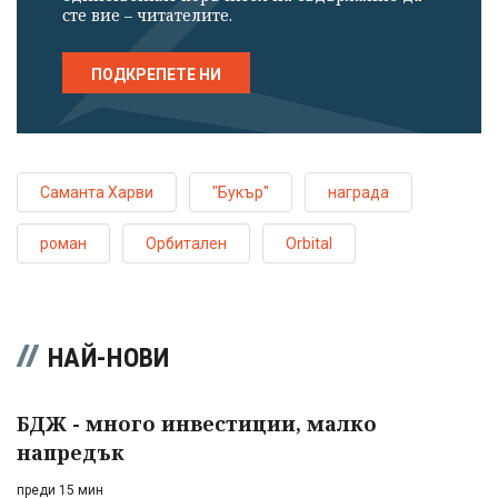
сте вие – читателите.
ПОДКРЕПЕТЕ НИ
Саманта Харви
"Букър"
награда
роман
Орбитален
Orbital
НАЙ-НОВИ
БДЖ - много инвестиции, малко
напредък
преди 15 мин