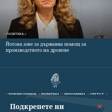
ПОЛИТИКА
Йотова зове за държавна помощ за
производството на дронове
ВСИЧКИ НОВИНИ
ПОЛИТИКА
ИКОНОМИКА
СВЕТЪТ
Подкрепете ни
СПОРТ
КУЛТУРА
ТЕХНОЛОГИИ
КАЛЕЙДОСКОП