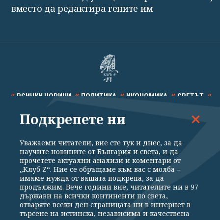
вместо да редактира гените им
ВСИЧКИ НОВИНИ
ПОЛИТИКА
ИКОНОМИКА
СВЕТЪТ
Подкрепете ни
СПОРТ
КУЛТУРА
ТЕХНОЛОГИИ
КАЛЕЙДОСКОП
МНЕНИЯ
Уважаеми читатели, вие сте тук и днес, за да
научите новините от България и света, и да
прочетете актуални анализи и коментари от
„Клуб Z“. Ние се обръщаме към вас с молба –
имаме нужда от вашата подкрепа, за да
продължим. Вече години вие, читателите ни в 97
Общи условия
Политика за поверителност
държави на всички континенти по света,
отваряте всеки ден страницата ни в интернет в
Реклама
Партньори
Контакти
За Клуб Z
търсене на истинска, независима и качествена
Екип
Подкрепете ни