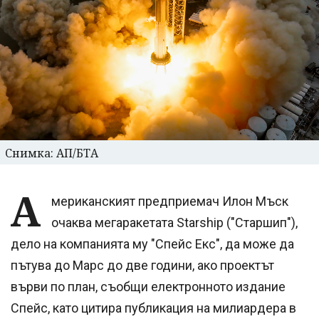
Снимка: АП/БТА
А
мериканският предприемач Илон Мъск
очаква мегаракетата Starship ("Старшип"),
дело на компанията му "Спейс Екс", да може да
пътува до Марс до две години, ако проектът
върви по план, съобщи електронното издание
Спейс, като цитира публикация на милиардера в