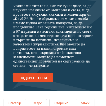
Уважаеми читатели, вие сте тук и днес, за да
научите новините от България и света, и да
прочетете актуални анализи и коментари от
„Клуб Z“. Ние се обръщаме към вас с молба –
имаме нужда от вашата подкрепа, за да
продължим. Вече години вие, читателите ни
в 97 държави на всички континенти по света,
отваряте всеки ден страницата ни в интернет
в търсене на истинска, независима и
качествена журналистика. Вие можете да
допринесете за нашия стремеж към
истината, неприкривана от финансови
зависимости. Можете да помогнете
единственият поръчител на съдържание да
сте вие – читателите.
ПОДКРЕПЕТЕ НИ
Starship
Марс
Старшип
Мъск