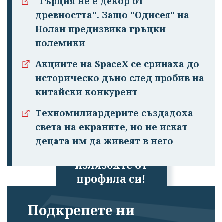
"Гърция не е декор от
древността". Защо "Одисея" на
Нолан предизвика гръцки
полемики
Акциите на SpaceX се сринаха до
историческо дъно след пробив на
китайски конкурент
Техномилиардерите създадоха
света на екраните, но не искат
децата им да живеят в него
Успешно
излязохте от
профила си!
Подкрепете ни