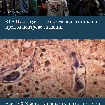
ТЕХНОЛОГИИ
В САЩ арестуват все повече протестиращи -
пред AI центрове за данни
ТЕХНОЛОГИИ
Нов CRISPR метод унищожава ракови клетки,