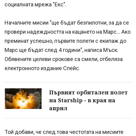
социалната мрежа "Екс".
Началните мисии "ще бъдат безпилотни, за да се
провери надеждността на кацането на Марс... Ако
преминат успешно, първите полети с екипаж до
Марс ще бъдат след 4 години", написа Мъск.
Обявените целеви срокове са смели, отбеляза
електронното издание Спейс.
Първият орбитален полет
на Starship - в края на
април
Той добави, че след това честотата на мисиите