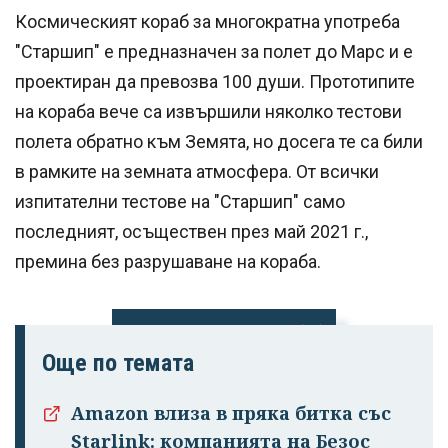
Космическият кораб за многократна употреба
"Старшип" е предназначен за полет до Марс и е
проектиран да превозва 100 души. Прототипите
на кораба вече са извършили няколко тестови
полета обратно към Земята, но досега те са били
в рамките на земната атмосфера. От всички
изпитателни тестове на "Старшип" само
последният, осъществен през май 2021 г.,
премина без разрушаване на кораба.
Още по темата
Успешно
излязохте от
Amazon влиза в пряка битка със
профила си!
Starlink: компанията на Безос