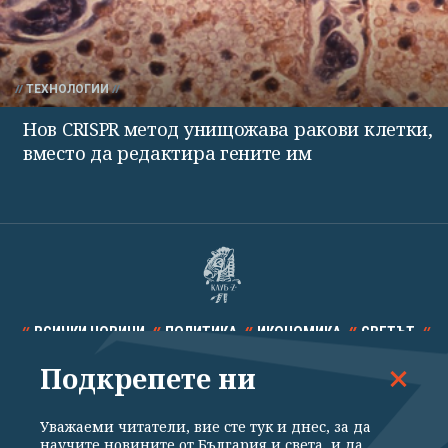
ТЕХНОЛОГИИ
Нов CRISPR метод унищожава ракови клетки,
вместо да редактира гените им
ВСИЧКИ НОВИНИ
ПОЛИТИКА
ИКОНОМИКА
СВЕТЪТ
Подкрепете ни
СПОРТ
КУЛТУРА
ТЕХНОЛОГИИ
КАЛЕЙДОСКОП
МНЕНИЯ
Уважаеми читатели, вие сте тук и днес, за да
научите новините от България и света, и да