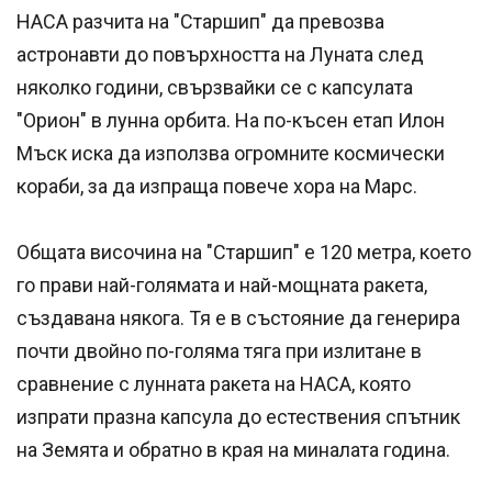
НАСА разчита на "Старшип" да превозва
астронавти до повърхността на Луната след
няколко години, свързвайки се с капсулата
"Орион" в лунна орбита. На по-късен етап Илон
Мъск иска да използва огромните космически
кораби, за да изпраща повече хора на Марс.
Общата височина на "Старшип" е 120 метра, което
го прави най-голямата и най-мощната ракета,
създавана някога. Тя е в състояние да генерира
почти двойно по-голяма тяга при излитане в
сравнение с лунната ракета на НАСА, която
изпрати празна капсула до естествения спътник
на Земята и обратно в края на миналата година.