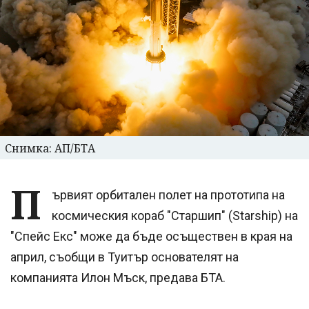
Снимка: АП/БТА
П
ървият орбитален полет на прототипа на
космическия кораб "Старшип" (Starship) на
"Спейс Екс" може да бъде осъществен в края на
април, съобщи в Туитър основателят на
компанията Илон Мъск, предава БТА.