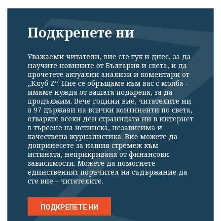
Подкрепете ни
Уважаеми читатели, вие сте тук и днес, за да
научите новините от България и света, и да
прочетете актуални анализи и коментари от
„Клуб Z“. Ние се обръщаме към вас с молба –
имаме нужда от вашата подкрепа, за да
продължим. Вече години вие, читателите ни
в 97 държави на всички континенти по света,
отваряте всеки ден страницата ни в интернет
в търсене на истинска, независима и
качествена журналистика. Вие можете да
допринесете за нашия стремеж към
истината, неприкривана от финансови
зависимости. Можете да помогнете
единственият поръчител на съдържание да
сте вие – читателите.
ПОДКРЕПЕТЕ НИ