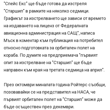
"Спейс Екс" ще бъде готова да изстреля
"Старшип" в рамките на няколко седмици.
Графикът за изстрелването ще зависи от времето
на издаването на лиценз от Федералната
авиационна администрация на САЩ", написа
Мъск в коментар към публикация на потребител
относно подготовката за орбитален полет на
кораба. По думите на предприемача "първият
опит за изстрелване на "Старшип" ще бъде
направен към края на третата седмица на април".
През октомври миналата година Ройтерс съобщи,
позовавайки се на представител на НАСА, че
първият орбитален полет на "Старшип" може да
бъде осъществен през декември.