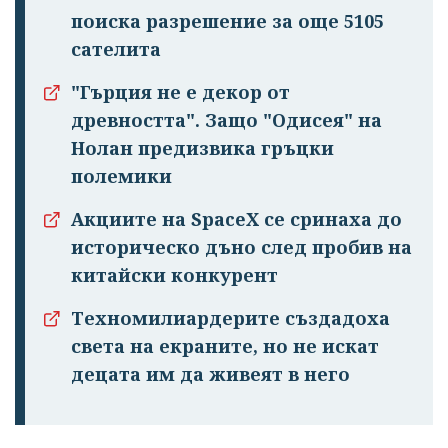
поиска разрешение за още 5105
сателита
"Гърция не е декор от
древността". Защо "Одисея" на
Нолан предизвика гръцки
полемики
Акциите на SpaceX се сринаха до
историческо дъно след пробив на
китайски конкурент
Техномилиардерите създадоха
света на екраните, но не искат
децата им да живеят в него