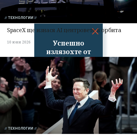
ТЕХНОЛОГИИ
SpaceX ще изнася AI центровете в орбита
Успешно
10 юни 2026
излязохте от
профила си!
ТЕХНОЛОГИИ