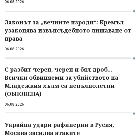
06.08.2026
Законът за „вечните изроди“: Кремъл
узаконява извънсъдебното лишаване от
права
06.08.2026
С разбит череп, черен и бял дроб...
Всички обвиняеми за убийството на
Младежкия хълм са непълнолетни
(ОБНОВЕНА)
06.08.2026
Украйна удари рафинерии в Русия,
Москва засилва атаките