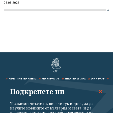
06.08.2026
ВСИЧКИ НОВИНИ
ПОЛИТИКА
ИКОНОМИКА
СВЕТЪТ
Подкрепете ни
СПОРТ
КУЛТУРА
ТЕХНОЛОГИИ
КАЛЕЙДОСКОП
МНЕНИЯ
Уважаеми читатели, вие сте тук и днес, за да
научите новините от България и света, и да
прочетете актуални анализи и коментари от