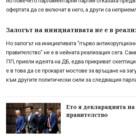
но повечето парламентарни партии отказаха предв
офертата да се включат в него, а други са неприем
Залогът на инициативата не е в реали
Но залогът на инициативата "първо антикорупцион
правителство" не е в нейната реализация сега. Сам
ПП, приели идеята на ДБ, едва прикриват скептици
е в това да се прокарат мостове за връщане на заг
към другите политически сили за следващия парл
Ето я декларацията на 
правителство