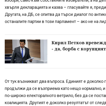
избори, само към собствените избиратели, а на деп
хвърля декларацията и казва – гласувайте я, преди
Другата, на ДБ, се опитва да търси диалог по анти
останалите партии в този парламент – ако не на ли
Кирил Петков превежд
- да, борба с корупцият
От тук възникват два въпроса. Единият е доколко
продължи да се възприема като нещо нормално, и 
по-широко електоралното ветрило, без да се пост
коалицията. Другият е доколко резултатът от след