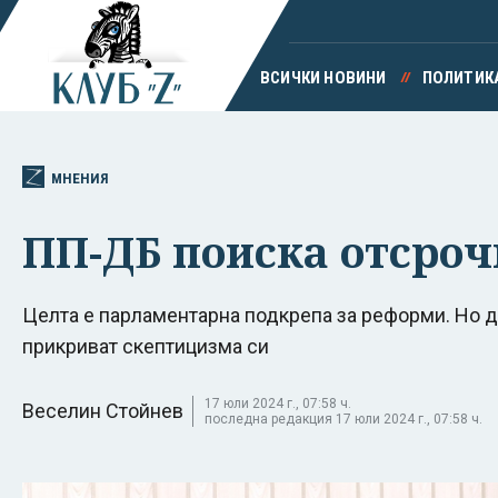
ВСИЧКИ НОВИНИ
ПОЛИТИК
МНЕНИЯ
ПП-ДБ поиска отсрочк
Целта е парламентарна подкрепа за реформи. Но д
прикриват скептицизма си
17 юли 2024 г., 07:58 ч.
Веселин Стойнев
последна редакция 17 юли 2024 г., 07:58 ч.