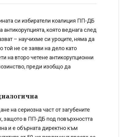
ината си избиратели коалиция ПП-ДБ
на антикорупцията, която веднага след
азват – научихме си уроците, няма да
о той не се заяви на дело като
ти на второ четене антикорупционни
нозинство, преди изобщо да
 диалогична
ане на сериозна част от загубените
х, защото в ПП-ДБ под повърхността
ална и е обърната директно към