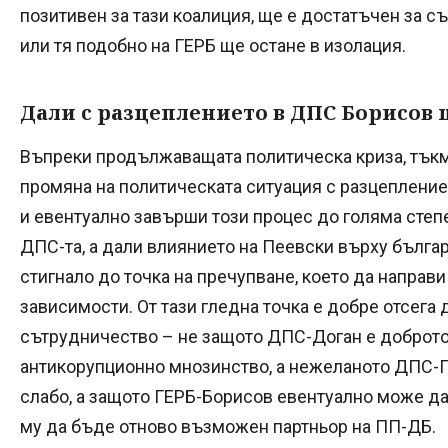
позитивен за тази коалиция, ще е достатъчен за съ
или тя подобно на ГЕРБ ще остане в изолация.
Дали с разцеплението в ДПС Борисов 
Въпреки продължаващата политическа криза, тъкм
промяна на политическата ситуация с разцепление
и евентуално завърши този процес до голяма степ
ДПС-та, а дали влиянието на Пеевски върху българ
стигнало до точка на пречупване, което да напра
зависимости. От тази гледна точка е добре отсега 
сътрудничество – не защото ДПС-Доган е доброто
антикорупционно мнозинство, а нежеланото ДПС-П
слабо, а защото ГЕРБ-Борисов евентуално може да
му да бъде отново възможен партньор на ПП-ДБ.