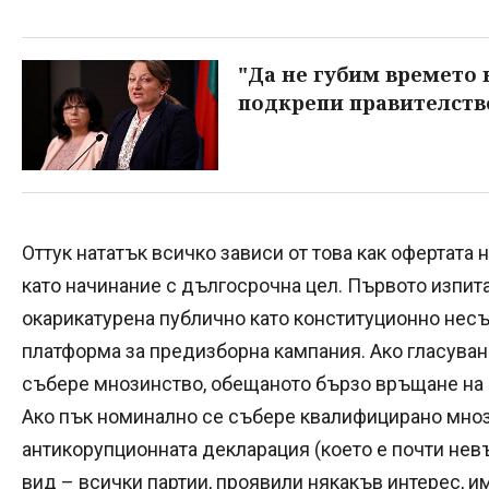
"Да не губим времето н
подкрепи правителств
Оттук нататък всичко зависи от това как офертат
като начинание с дългосрочна цел. Първото изпита
окарикатурена публично като конституционно нес
платформа за предизборна кампания. Ако гласуван
събере мнозинство, обещаното бързо връщане на 
Ако пък номинално се събере квалифицирано мноз
антикорупционната декларация (което е почти невъ
вид – всички партии, проявили някакъв интерес, им