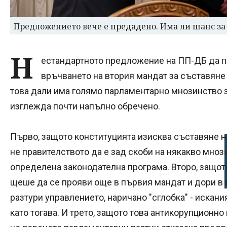
Предложението вече е предадено. Има ли шанс за
Н
естандартното предложение на ПП-ДБ да по
връчването на втория мандат за съставяне 
това дали има голямо парламентарно мнозинство 
изглежда почти напълно обречено.
Първо, защото конституцията изисква съставяне н
не правителството да е зад скоби на някакво мноз
определена законодателна програма. Второ, защот
щеше да се прояви още в първия мандат и дори в
разтури управлението, наричано "сглобка" - искан
като тогава. И трето, защото това антикорупционно