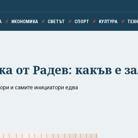
А
ИКОНОМИКА
СВЕТЪТ
СПОРТ
КУЛТУРА
ТЕХ
а от Радев: какъв е з
ори и самите инициатори едва