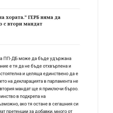
а хората." ГЕРБ няма да
о с втори мандат
а на ПП-ДБ може да бъде удържана
ние е тя да не бъде отхвърлена и
ъстоятелна и целяща единствено да е
ето на декларацията в парламента не
втория мандат ще я приключи бързо.
инство в подкрепа на
зможно, ако тя остане в сегашния си
ат претенции за добавки, много от