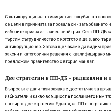
С антикорупционната инициатива загубилата полов
се цели в причината за провала си - загърбването 
изборите призна за главен свой грях. Сега ПП-ДБ к
търсим сътрудничество с когогото и да е, ако първ
антикорупционер. Затова ще чакаме да видим прие
закони и категорични решения с квалифицирано м
предложим правителство с втория мандат.
Две стратегии в ПП-ДБ – радикална и
Въпросът е дали тази заявка е достатъчна за връщ
избиратели и какво всъщност е посланието към тя
прозират две стратегии. Едната, на ПП е по-радик