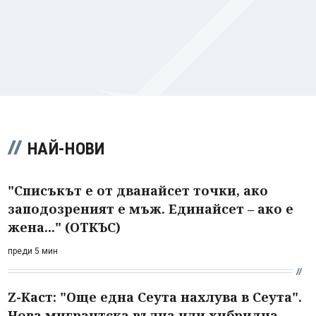
НАЙ-НОВИ
"Списъкът е от дванайсет точки, ако
заподозреният е мъж. Единайсет – ако е
жена..." (ОТКЪС)
преди 5 мин
Z-Каст: "Още една Сеута нахлува в Сеута".
Нова мигрантска вълна или хибридна