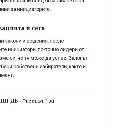
арително или след огласяването на
ливи за инициаторите.
зацията ѝ сега
ни закони и решения, после
ите инициатори, по-точно лидери от
зма си, че тя може да успее. Залогът
убени собствени избиратели, както и
амент.
ПП-ДБ - "тестът" за