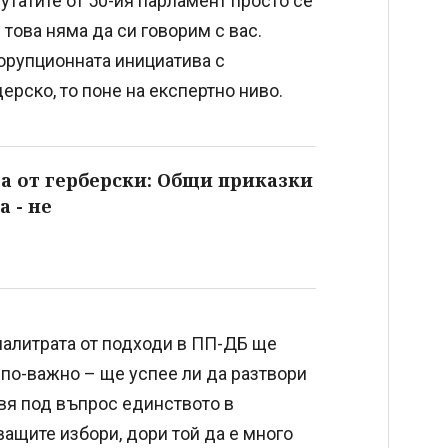
утатите от 50-ия парламент просто се
 това няма да си говорим с вас.
корупционната инициатива с
дерско, то поне на експертно ниво.
а от герберски: Общи приказки
а - не
 палитрата от подходи в ПП-ДБ ще
по-важно – ще успее ли да разтвори
авя под въпрос единството в
ващите избори, дори той да е много