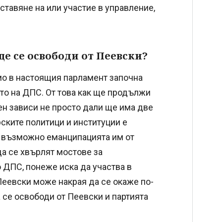
ставяне на или участие в управление,
ще се освободи от Пеевски?
о в настоящия парламент започна
то на ДПС. От това как ще продължи
ен зависи не просто дали ще има две
ските политици и институции е
ви възможно еманципацията им от
да се хвърлят мостове за
 ДПС, понеже иска да участва в
еевски може накрая да се окаже по-
 се освободи от Пеевски и партията