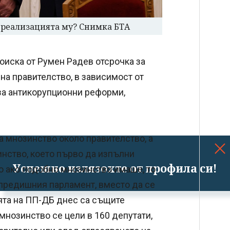
 реализацията му? Снимка БТА
иска от Румен Радев отсрочка за
на правителство, в зависимост от
за антикорупционни реформи,
а мнозинство около правителство, а
инство, което първо да изпълни
Успешно излязохте от профила си!
о ако подобно мнозинство имаше, то
 предишния парламент, вместо да се
ията на ПП-ДБ днес са същите
 мнозинство се цели в 160 депутати,