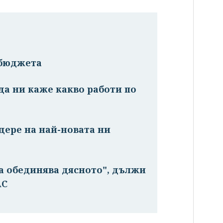
 бюджета
 да ни каже какво работи по
дере на най-новата ни
а обединява дясното", дължи
AC