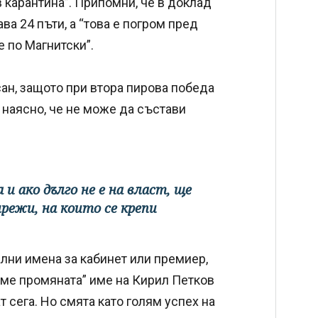
в карантина”. Припомни, че в доклад
а 24 пъти, а “това е погром пред
е по Магнитски”.
ан, защото при втора пирова победа
 наясно, че не може да състави
 и ако дълго не е на власт, ще
режи, на които се крепи
лни имена за кабинет или премиер,
аме промяната” име на Кирил Петков
 сега. Но смята като голям успех на