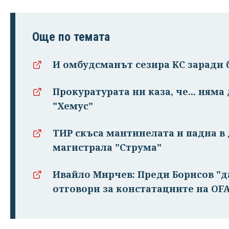
Още по темата
И омбудсманът сезира КС заради
Прокуратурата ни каза, че... няма
"Хемус"
ТИР скъса мантинелата и падна в 
магистрала "Струма"
Ивайло Мирчев: Преди Борисов "д
отговори за констатациите на OF