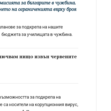
мисията за българите в чужбина.
нето на ограниченията върху броя
планове за подкрепа на нашите
е бюджета за училищата в чужбина.
ключвам нищо извън червените
възможността за подкрепа на
те са носители на корупционния вирус,