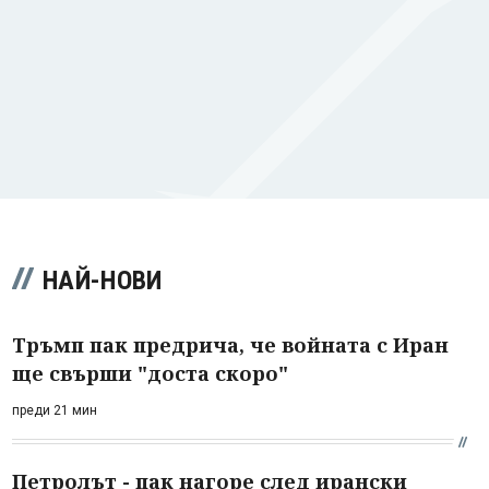
НАЙ-НОВИ
Тръмп пак предрича, че войната с Иран
ще свърши "доста скоро"
преди 21 мин
Петролът - пак нагоре след ирански