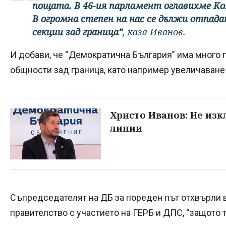
пощата. В 46-ия парламент оглавихме Ко
В огромна степен на нас се дължи отпада
секции зад граница”
, каза Иванов.
И добави, че “Демократична България” има много 
общности зад граница, като например увеличаван
Христо Иванов: Не из
линии
Съпредседателят на ДБ за пореден път отхвърли 
правителство с участието на ГЕРБ и ДПС, “защото 