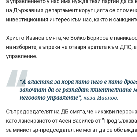
а управлението у нас има нужда тези партии да са 
на Държавния департамент корупцията се споменав
инвестиционния интерес към нас, както и санкциит
Христо Иванов смята, че Бойко Борисов е паникьос
на изборите, въпреки че отваря вратата към ДПС, е
управление.
“А властта за хора като него е като дрога
започнат да се разпадат клиентелните м
неговото управление”,
каза Иванов.
Съпредседателят на ДБ смята, че никакви персона
като лансираното от Асен Василев от “Продължав
за министър-председател, не могат да се обсъждат