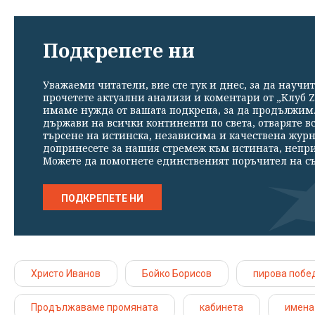
Подкрепете ни
Уважаеми читатели, вие сте тук и днес, за да научит
прочетете актуални анализи и коментари от „Клуб Z
имаме нужда от вашата подкрепа, за да продължим. 
държави на всички континенти по света, отваряте в
търсене на истинска, независима и качествена жур
допринесете за нашия стремеж към истината, непр
Можете да помогнете единственият поръчител на съ
ПОДКРЕПЕТЕ НИ
Христо Иванов
Бойко Борисов
пирова побе
Продължаваме промяната
кабинета
имена