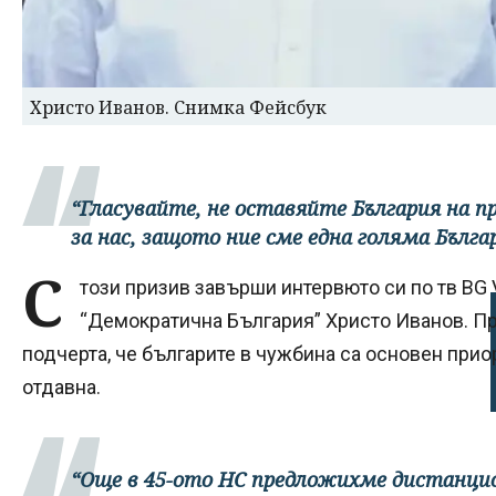
Христо Иванов. Снимка Фейсбук
“Гласувайте, не оставяйте България на п
за нас, защото ние сме една голяма Бълга
С
този призив завърши интервюто си по тв BG
“Демократична България” Христо Иванов. П
подчерта, че българите в чужбина са основен при
отдавна.
“Още в 45-ото НС предложихме дистанцио