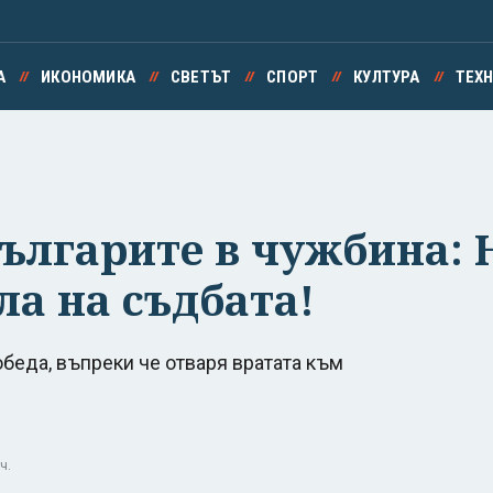
А
ИКОНОМИКА
СВЕТЪТ
СПОРТ
КУЛТУРА
ТЕХ
ългарите в чужбина: 
ла на съдбата!
обеда, въпреки че отваря вратата към
ч.