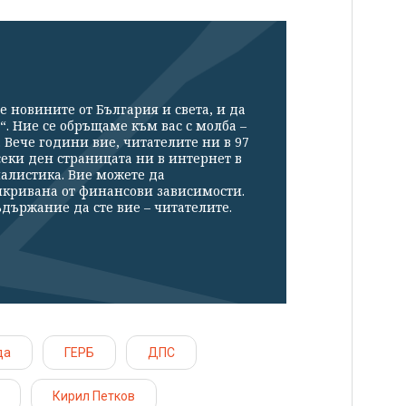
е новините от България и света, и да
“. Ние се обръщаме към вас с молба –
Вече години вие, читателите ни в 97
секи ден страницата ни в интернет в
налистика. Вие можете да
икривана от финансови зависимости.
държание да сте вие – читателите.
да
ГЕРБ
ДПС
Кирил Петков