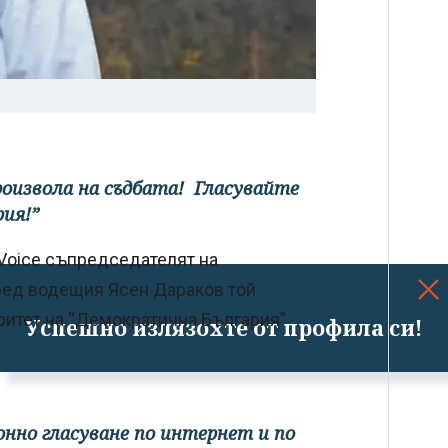
роизвола на съдбата! Гласувайте
рия!”
 Voice съпредседателят на
ред водещия Ясен Дараков той
оритет на “Демократична България”
Успешно излязохте от профила си!
нно гласуване по интернет и по