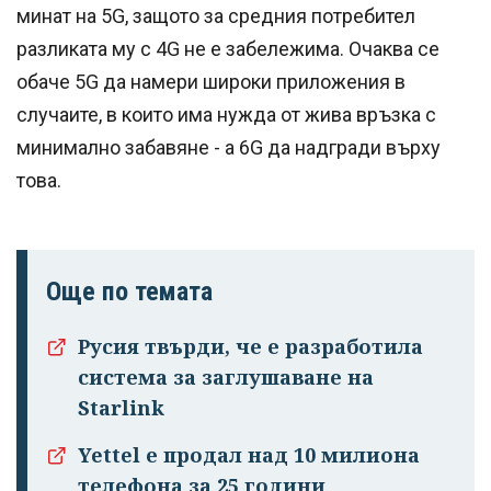
минат на 5G, защото за средния потребител
разликата му с 4G не е забележима. Очаква се
обаче 5G да намери широки приложения в
случаите, в които има нужда от жива връзка с
минимално забавяне - а 6G да надгради върху
това.
Още по темата
Русия твърди, че е разработила
система за заглушаване на
Starlink
Yettel е продал над 10 милиона
телефона за 25 години