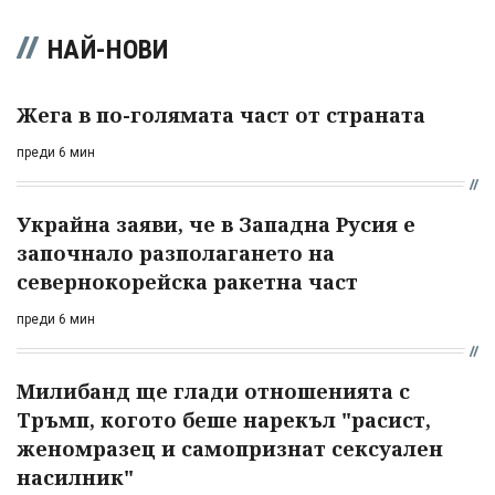
НАЙ-НОВИ
Жега в по-голямата част от страната
преди 6 мин
Украйна заяви, че в Западна Русия е
започнало разполагането на
севернокорейска ракетна част
преди 6 мин
Милибанд ще глади отношенията с
Тръмп, когото беше нарекъл "расист,
женомразец и самопризнат сексуален
насилник"