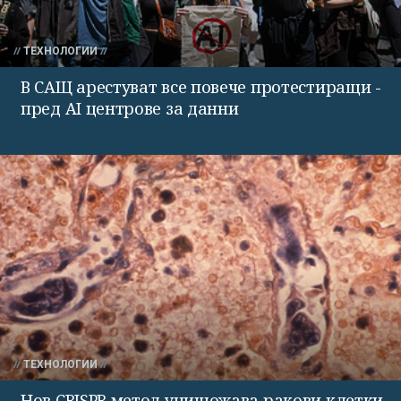
ТЕХНОЛОГИИ
В САЩ арестуват все повече протестиращи -
пред AI центрове за данни
ТЕХНОЛОГИИ
Нов CRISPR метод унищожава ракови клетки,