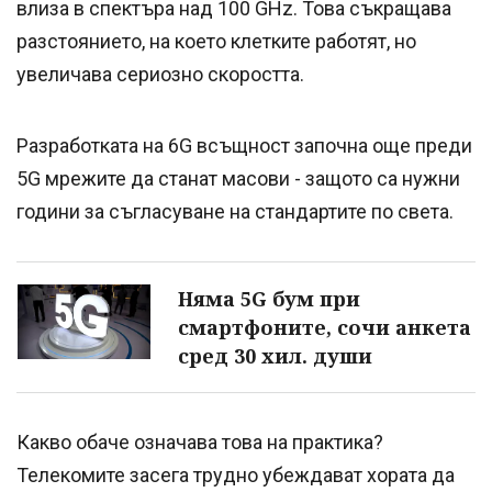
влиза в спектъра над 100 GHz. Това съкращава
разстоянието, на което клетките работят, но
увеличава сериозно скоростта.
Разработката на 6G всъщност започна още преди
5G мрежите да станат масови - защото са нужни
години за съгласуване на стандартите по света.
Няма 5G бум при
смартфоните, сочи анкета
сред 30 хил. души
Какво обаче означава това на практика?
Телекомите засега трудно убеждават хората да