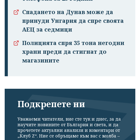
Спадането на Дунав може да
принуди Унгария да спре своята
АЕЦ за седмици
Успешно
излязохте от
Полицията спря 35 тона негодни
профила си!
храни преди да стигнат до
магазините
Подкрепете ни
Уважаеми читатели, вие сте тук и днес, за да
научите новините от България и света, и да
прочетете актуални анализи и коментари от
„Клуб Z“. Ние се обръщаме към вас с молба –