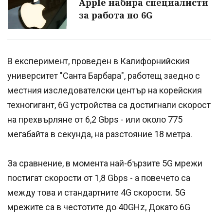
Apple набира специалисти
за работа по 6G
В експеримент, проведен в Калифорнийския
университет "Санта Барбара", работещ заедно с
местния изследователски център на корейския
техногигант, 6G устройства са достигнали скорост
на прехвърляне от 6,2 Gbps - или около 775
мегабайта в секунда, на разстояние 18 метра.
За сравнение, в момента най-бързите 5G мрежи
постигат скорости от 1,8 Gbps - а повечето са
между това и стандартните 4G скорости. 5G
мрежите са в честотите до 40GHz, Докато 6G