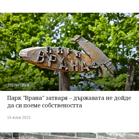
ПОЛИТИКА
Парк "Врана" затваря – държавата не дойде
да си поеме собствеността
10 юли 2025