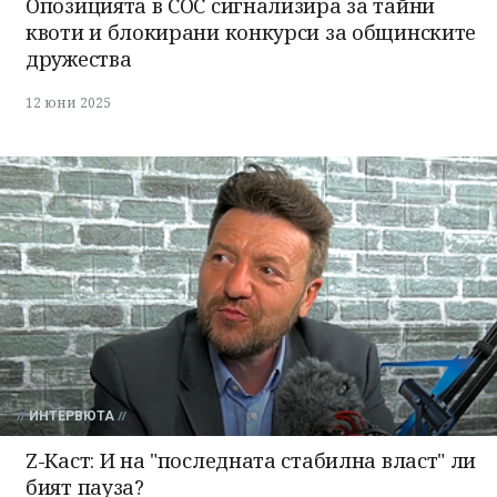
Опозицията в СОС сигнализира за тайни
квоти и блокирани конкурси за общинските
дружества
12 юни 2025
ИНТЕРВЮТА
Z-Каст: И на "последната стабилна власт" ли
бият пауза?