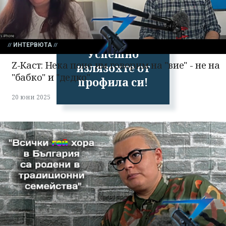
ИНТЕРВЮТА
Успешно
Z-Каст: Нека поне им говорим на "вие" - не на
излязохте от
"бабко" и "дедко"
профила си!
20 юни 2025