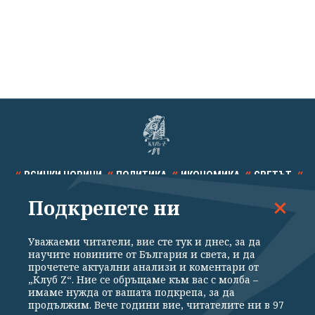
ВСИЧКИ НОВИНИ
ПОЛИТИКА
ИКОНОМИКА
СВЕТЪТ
Подкрепете ни
СПОРТ
КУЛТУРА
ТЕХНОЛОГИИ
КАЛЕЙДОСКОП
МНЕНИЯ
Уважаеми читатели, вие сте тук и днес, за да
научите новините от България и света, и да
прочетете актуални анализи и коментари от
„Клуб Z“. Ние се обръщаме към вас с молба –
имаме нужда от вашата подкрепа, за да
продължим. Вече години вие, читателите ни в 97