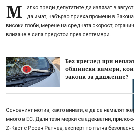
М
алко преди депутатите да излязат в август
да имат, набързо приеха промени в Закона
високи глоби, мерене на средната скорост, ограни
влизане в сила предстои през септември.
Без преглед при неплат
общински камери, които
закона за движение?
Основният мотив, както винаги, е да се намалят жер
много в ЕС. Дали тези мерки са адекватни, прило
Z-Каст с Росен Рапчев, експерт по пътна безопасн