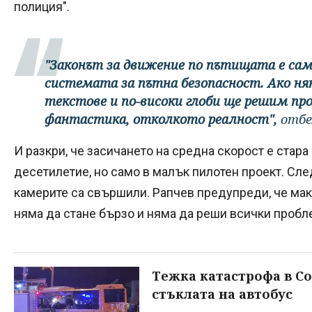
полиция".
"Законът за движение по пътищата е сам
системата за пътна безопасност. Ако няк
текстове и по-високи глоби ще решим про
фантастика, отколкото реалност",
отбе
И разкри, че засичането на средна скорост е стара
десетилетие, но само в малък пилотен проект. Сле
камерите са свършили. Рапчев предупреди, че мак
няма да стане бързо и няма да реши всички пробле
Тежка катастрофа в Со
стъклата на автобус