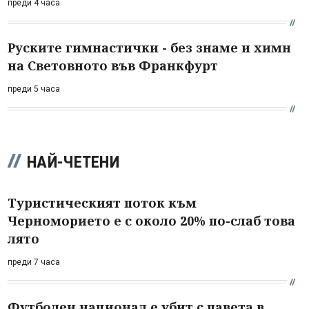
преди 4 часа
Руските гимнастички - без знаме и химн
на Световното във Франкфурт
преди 5 часа
НАЙ-ЧЕТЕНИ
Туристическият поток към
Черноморието е с около 20% по-слаб това
лято
преди 7 часа
Футболен национал е убит с павета в