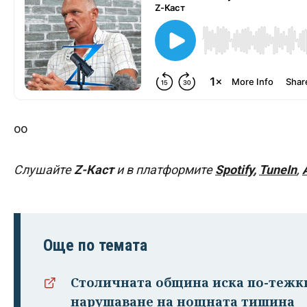
оо
Слушайте
Z-Каст
и в платформите
Spotify
,
TuneIn
,
Още по темата
Столичната община иска по-тежк
нарушаване на нощната тишина