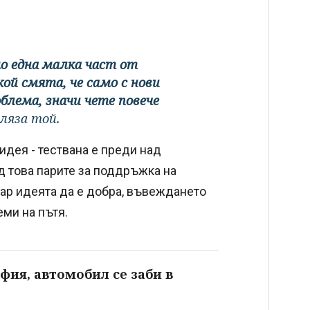
о една малка част от
ой смята, че само с нови
блема, значи чете повече
ляза той.
 идея - тествана е преди над
д това парите за поддръжка на
ар идеята да е добра, въвеждането
ми на пътя.
фия, автомобил се заби в