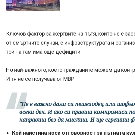
Ключов фактор за жертвите на пътя, който не е засе
от смъртните случаи, е инфраструктурата и органи
той - а там има още дефицити.
Но най-важното, което гражданите можем да контро
И тя не се получава от МВР.
"Не е важно дали си пешеходец или шофь
всеки ден. И ако си правиш компромиси п
направиш без да мислиш. И ще сгрешиш 
Кой наистина носи отговорност за пътната кул