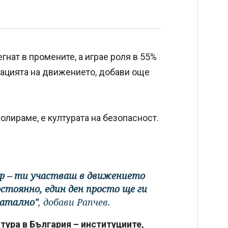
гнат в промените, а играе роля в 55%
зацията на движението, добави още
лираме, е културата на безопасност.
ор – ти участваш в движението
остоянно, един ден просто ще ги
фатално"
, добави Рапчев.
тура в България – институциите,