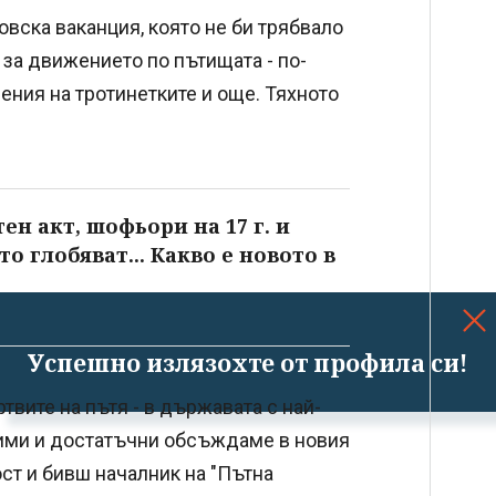
овска ваканция, която не би трябвало
 за движението по пътищата - по-
чения на тротинетките и още. Тяхното
ен акт, шофьори на 17 г. и
 глобяват... Какво е новото в
Успешно излязохте от профила си!
твите на пътя - в държавата с най-
жими и достатъчни обсъждаме в новия
ост и бивш началник на "Пътна