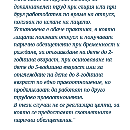
допълнителен труд при същия или при
друг работодател по време на отпуск,
ползван по искане на лицето.
Установена е обаче практика, в която
лицата ползват отпуск и получават
парично обезщетение при бременност и
раждане, за отглеждане на дете до 2-
годишна възраст, при осиновяване на
дете до 5-годишна възраст или за
отглеждане на дете до 8-годишна
възраст по едно правоотношение, но
продължават да работят по друго
трудово правоотношение.
В тези случаи не се реализира целта, за
която се предоставят съответните
парични обезщетения."