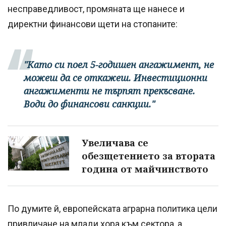
несправедливост, промяната ще нанесе и
директни финансови щети на стопаните:
"Като си поел 5-годишен ангажимент, не
можеш да се откажеш. Инвестиционни
ангажименти не търпят прекъсване.
Води до финансови санкции."
Увеличава се
обезщетението за втората
година от майчинството
По думите й, европейската аграрна политика цели
привличане на млади хора към сектора, а