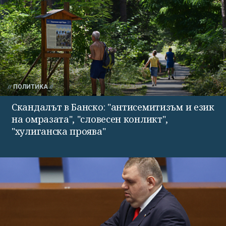
ПОЛИТИКА
Скандалът в Банско: "антисемитизъм и език
на омразата", "словесен конликт",
"хулиганска проява"