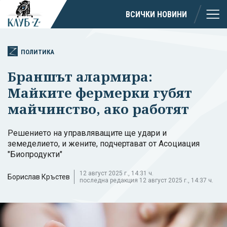
ВСИЧКИ НОВИНИ
ПОЛИТИКА
Браншът алармира:
Майките фермерки губят
майчинство, ако работят
Решението на управляващите ще удари и
земеделието, и жените, подчертават от Асоциация
"Биопродукти"
12 август 2025 г., 14:31 ч.
Борислав Кръстев
последна редакция 12 август 2025 г., 14:37 ч.