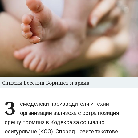
Снимки Веселин Боришев и архив
З
емеделски производители и техни
организации излязоха с остра позиция
срещу промяна в Кодекса за социално
осигуряване (КСО). Според новите текстове