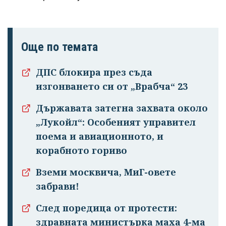
Още по темата
ДПС блокира през съда
изгонването си от „Врабча“ 23
Държавата затегна захвата около
„Лукойл“: Особеният управител
поема и авиационното, и
корабното гориво
Вземи москвича, МиГ-овете
забрави!
След поредица от протести:
здравната министърка маха 4-ма