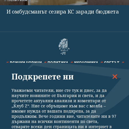
ПОЛИТИКА
И омбудсманът сезира КС заради бюджета
ВСИЧКИ НОВИНИ
ПОЛИТИКА
ИКОНОМИКА
СВЕТЪТ
Подкрепете ни
СПОРТ
КУЛТУРА
ТЕХНОЛОГИИ
КАЛЕЙДОСКОП
МНЕНИЯ
Уважаеми читатели, вие сте тук и днес, за да
научите новините от България и света, и да
прочетете актуални анализи и коментари от
„Клуб Z“. Ние се обръщаме към вас с молба –
имаме нужда от вашата подкрепа, за да
продължим. Вече години вие, читателите ни в 97
Общи условия
Политика за поверителност
държави на всички континенти по света,
отваряте всеки ден страницата ни в интернет в
Реклама
Партньори
Контакти
За Клуб Z