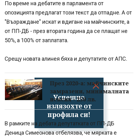
По време на дебатите в парламента от
опозицията предлагат този текст да отпадне. А от
"Възраждане" искат и вдигане на майчинските, а
от ПП-ДБ - през втората година да се плащат не
50%, а 100% от заплатата.
Срещу новата алинея бяха и депутатите от АПС.
През 2020-а: майчинските
замразени, минималната
Успешно
пенсия - 250 лв.
излязохте от
профила си!
В рамките на дебата депутатката от ПП-ДБ
Деница Симеонова отбелязва, че мярката е