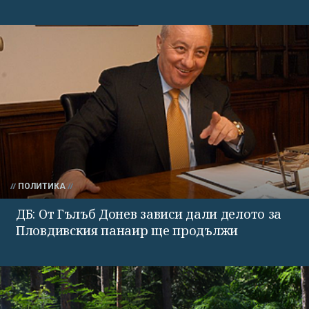
ПОЛИТИКА
ДБ: От Гълъб Донев зависи дали делото за
Пловдивския панаир ще продължи