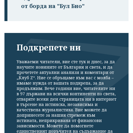
от борда на "Бул Био"
Подкрепете ни
Уважаеми читатели, вие сте тук и днес, за да
научите новините от България и света, и да
прочетете актуални анализи и коментари от
„Клуб Z“. Ние се обръщаме към вас с молба –
имаме нужда от вашата подкрепа, за да
продължим. Вече години вие, читателите ни
в 97 държави на всички континенти по света,
отваряте всеки ден страницата ни в интернет
в търсене на истинска, независима и
качествена журналистика. Вие можете да
допринесете за нашия стремеж към
истината, неприкривана от финансови
зависимости. Можете да помогнете
единственият поръчител на съдържание да