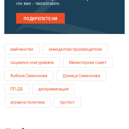
сте вие – читателите.
ПОДКРЕПЕТЕ НИ
майчинство
земеделски производители
социално осигуряване
Министерски съвет
Албена Симеонова
Деница Симеонова
ПП-ДБ
дискриминация
аграрна политика
протест