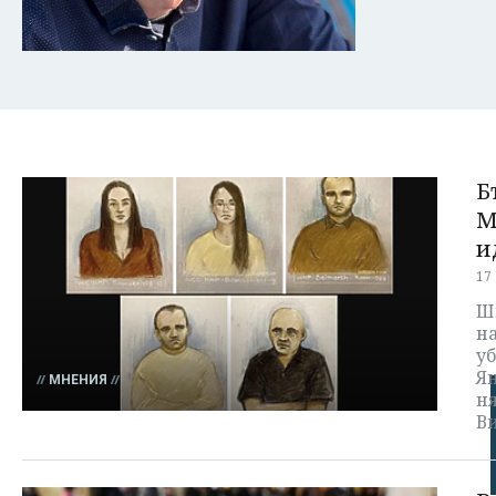
Б
М
и
17
Ш
на
уб
Ян
МНЕНИЯ
ня
В