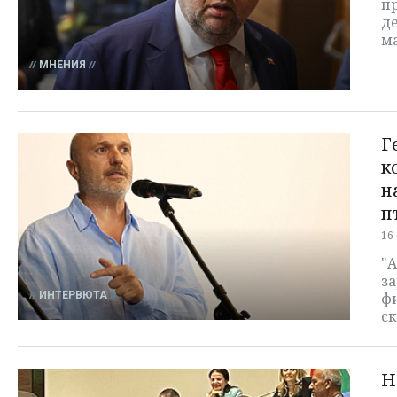
п
де
м
МНЕНИЯ
Г
к
н
п
16
"А
за
ИНТЕРВЮТА
фи
ск
Н