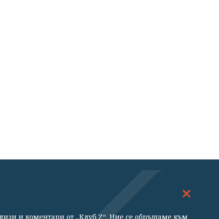
ДОСКОП
МНЕНИЯ
ализи и коментари от „Клуб Z“. Ние се обръщаме към