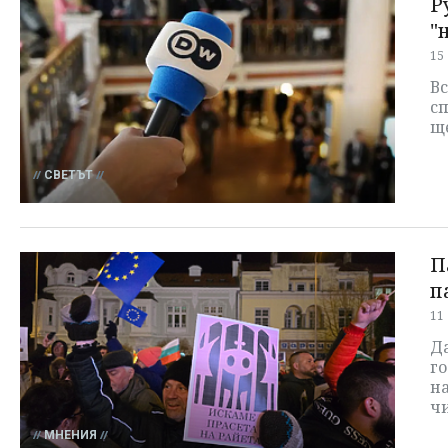
Р
"
15
В
с
ще
СВЕТЪТ
П
п
11
Д
г
н
чи
МНЕНИЯ