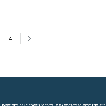
4
СВЕТЪТ
СПОРТ
КУЛТУРА
ТЕХНОЛОГИИ
КАЛЕЙ
те новините от България и света, и да прочетете актуални ан