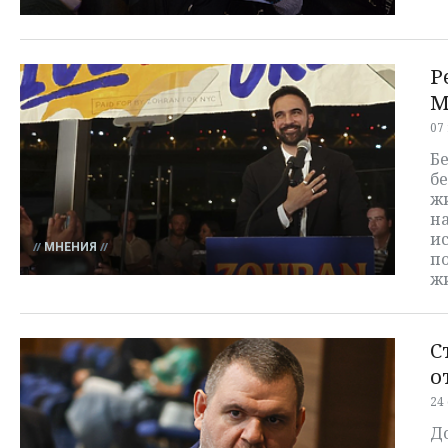
Р
М
07
Бе
бе
ж
на
ис
МНЕНИЯ
по
ж
С
о
24
До