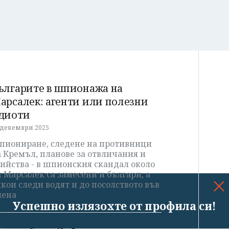
ългарите в шпионажа на
арсалек: агенти или полезни
диоти
 декември 2025
пиониране, следене на противници
 Кремъл, планове за отвличания и
ийства - в шпионския скандал около
 Марсалек са замесени и българи, а
кои следи водят и до посолството във
иена
Успешно излязохте от профила си!