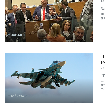
10
За
щ
д
МНЕНИЯ
"
Р
22
"Т
с
пр
Т
ВОЙНАТА