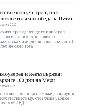
тсега е ясно, че срещата в
ляска е голяма победа за Путин
 август 2025
ският президент ще се прибере в
сква със снимка, на която се
костиска с американския си колега. И
леч не само това
амоуверен и невъздържан:
ървите 100 дни на Мерц
 август 2025
но е още, че нищо не може да наруши
мочувствието му, отбелязва Забине
енкел от АРД