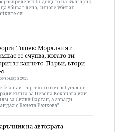
реразпределят бъдещето на България,
ца убиват деца, синове убиват
айките си
еорги Тошев: Моралният
омпас се счупва, когато ти
аритат канчето. Първи, втори
ът
 октомври 2025
з бях най-търсеното име в Гугъл не
ради книга за Невена Коканова или
лм за Силви Вартан, а заради
андал с Венета Райкова"
аръчник на автократа