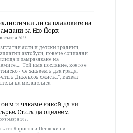
еалистични ли са плановете на
амдани за Ню Йорк
 ноември 2025
зплатни ясли и детски градини,
зплатни автобуси, повече социални
илища и замразяване на
емите...."Той има послание, което е
тинско - че живеем в два града,
чти в Дикенсов смисъл", казват
ители на мегаполиса
тоим и чакаме някой да ни
търве. Стига да оцелеем
 октомври 2025
като Борисов и Пеевски си