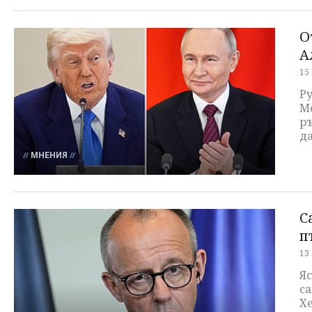
О
А
15
Ру
Мо
ръ
да
МНЕНИЯ
С
п
13
Яс
са
Х