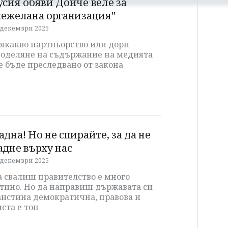
усия обяви Дойче веле за
нежелана организация"
 декември 2025
сякакво партньорство или дори
поделяне на съдържание на медията
 бъде преследвано от закона
адна! Но не спирайте, за да не
адне върху нас
 декември 2025
а свалиш правителство е много
отино. Но да направиш държавата си
аистина демократична, правова и
ста е топ