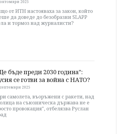
 октомври 2025
що от ИТН настояваха за закон, който
еше да доведе до безобразни SLAPP
ела и тормоз над журналисти?
Ще бъде преди 2030 година":
усия се готви за война с НАТО?
 септември 2025
ри самолета, въоръжени с ракети, над
толица на съюзническа държава не е
осто провокация", отбелязва Руслан
рад