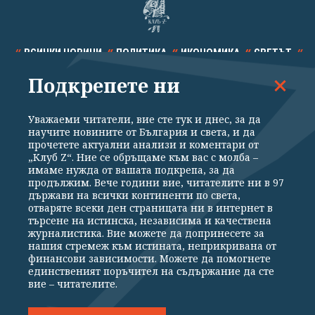
ВСИЧКИ НОВИНИ
ПОЛИТИКА
ИКОНОМИКА
СВЕТЪТ
Подкрепете ни
СПОРТ
КУЛТУРА
ТЕХНОЛОГИИ
КАЛЕЙДОСКОП
МНЕНИЯ
Уважаеми читатели, вие сте тук и днес, за да
научите новините от България и света, и да
прочетете актуални анализи и коментари от
„Клуб Z“. Ние се обръщаме към вас с молба –
имаме нужда от вашата подкрепа, за да
продължим. Вече години вие, читателите ни в 97
Общи условия
Политика за поверителност
държави на всички континенти по света,
отваряте всеки ден страницата ни в интернет в
Реклама
Партньори
Контакти
За Клуб Z
търсене на истинска, независима и качествена
Екип
Подкрепете ни
журналистика. Вие можете да допринесете за
нашия стремеж към истината, неприкривана от
финансови зависимости. Можете да помогнете
единственият поръчител на съдържание да сте
Издател на www.clubz.bg е „Клуб Зебра Медия“ ЕООД, София, ул. "Алеко
вие – читателите.
Константинов" 3. Всички права запазени 2026 „Клуб Зебра Медия“
ЕООД.
Препечатването на материали, снимки и видео от www.clubz.bg без