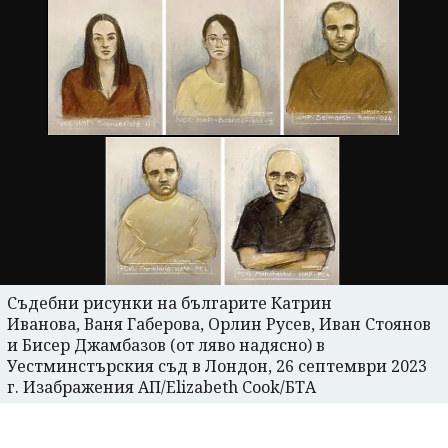
Съдебни рисунки на българите Катрин
Иванова, Ваня Габерова, Орлин Русев, Иван Стоянов
и Бисер Джамбазов (от ляво надясно) в
Уестминстърския съд в Лондон, 26 септември 2023
г. Изабражения АП/Elizabeth Cook/БТА