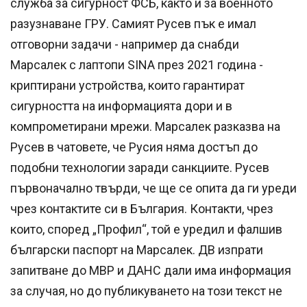
служба за сигурност ФСБ, както и за военното
разузнаване ГРУ. Самият Русев пък е имал
отговорни задачи - например да снабди
Марсалек с лаптопи SINA през 2021 година -
криптирани устройства, които гарантират
сигурността на информацията дори и в
компрометирани мрежи. Марсалек разказва на
Русев в чатовете, че Русия няма достъп до
подобни технологии заради санкциите. Русев
първоначално твърди, че ще се опита да ги уреди
чрез контактите си в България. Контакти, чрез
които, според „Профил“, той е уредил и фалшив
български паспорт на Марсалек. ДВ изпрати
запитване до МВР и ДАНС дали има информация
за случая, но до публикуването на този текст не