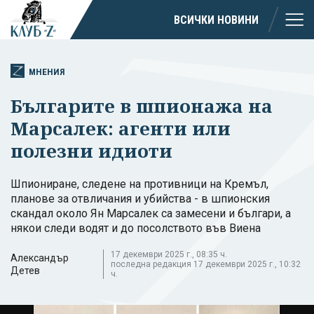
ВСИЧКИ НОВИНИ
МНЕНИЯ
Българите в шпионажа на
Марсалек: агенти или
полезни идиоти
Шпиониране, следене на противници на Кремъл,
планове за отвличания и убийства - в шпионския
скандал около Ян Марсалек са замесени и българи, а
някои следи водят и до посолството във Виена
17 декември 2025 г., 08:35 ч.
Александър
последна редакция 17 декември 2025 г., 10:32
Детев
ч.