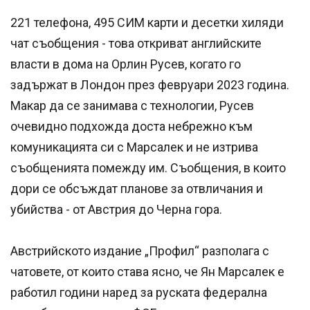
221 телефона, 495 СИМ карти и десетки хиляди
чат съобщения - това откриват английските
власти в дома на Орлин Русев, когато го
задържат в Лондон през февруари 2023 година.
Макар да се занимава с технологии, Русев
очевидно подхожда доста небрежно към
комуникацията си с Марсалек и не изтрива
съобщенията помежду им. Съобщения, в които
дори се обсъждат планове за отвличания и
убийства - от Австрия до Черна гора.
Австрийското издание „Профил“ разполага с
чатовете, от които става ясно, че Ян Марсалек е
работил години наред за руската федерална