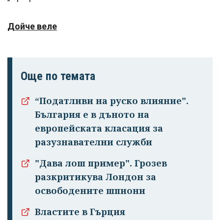
Дойче веле
Още по темата
“Податливи на руско влияние".
България е в дъното на
европейската класация за
разузнавателни служби
"Дава лош пример". Грозев
разкритикува Лондон за
освободените шпиони
Властите в Гърция