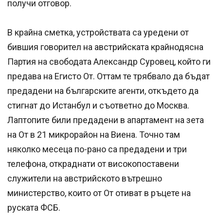
получи отговор.
В крайна сметка, устройствата са уредени от
бившия говорител на австрийската крайнодясна
Партия на свободата Александр Суровец, който ги
предава на Егисто От. Оттам те трябвало да бъдат
предадени на българските агенти, откъдето да
стигнат до Истанбул и съответно до Москва.
Лаптопите били предадени в апартамент на зета
на От в 21 микрорайон на Виена. Точно там
няколко месеца по-рано са предадени и три
телефона, откраднати от високопоставени
служители на австрийското вътрешно
министерство, които от От отиват в ръцете на
руската ФСБ.