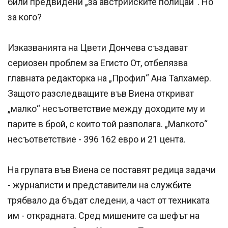
били предвидени „за австрийските полицаи“. Но
за кого?
Изказванията на Цвети Дончева създават
сериозен проблем за Егисто От, отбелязва
главната редакторка на „Профил“ Ана Талхамер.
Защото разследващите във Виена откриват
„малко“ несъответствие между доходите му и
парите в брой, с които той разполага. „Малкото“
несъответствие - 396 162 евро и 21 цента.
На групата във Виена се поставят редица задачи
- журналисти и представители на службите
трябвало да бъдат следени, а част от техниката
им - открадната. Сред мишените са шефът на