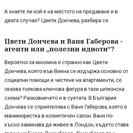
А знаете ли кой е на мястото на предаване и в
двата случая? Цвети Дончева, разбира се.
Цвети Дончева и Ваня Габерова -
агенти или „полезни идиоти“?
Вероятно за мнозина е странно как Цвети
Дончева, която във Виена се издържа основно от
социални помощи и чистене на апартаменти, се
оказва толкова ключова фигура в тази шпионска
схема? Разковничето е в суетата. В България
Дончева се сприятелява с Ваня Габерова, която е
маникюристка в козметичен салон. Ваня по-
късно заминава да живее в Лондон, където става