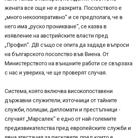
жената все още не е разкрита. Посолството е
„много некооперативно“ и се предполага, че в
него има „руско проникване“, се казва в
изявление на австрийските власти пред
„Профил“. ДВ също се опита да зададе въпроси
на българското посолство във Виена. От
Министерството на външните работи се свързаха
с нас и увериха, че ще проверят случая.
Система, която включва високопоставени
държавни служители, източници от тайните
служби, полицаи, дипломати и престъпници -
случаят „Марсалек“ е едно от най-големите
предизвикателства пред европейските служби и
явна атестация за рисковете, пред които е