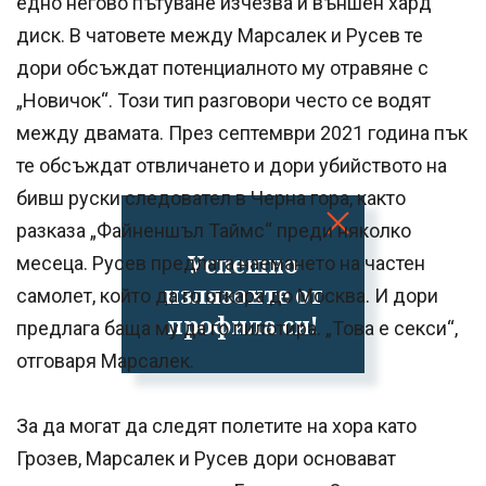
едно негово пътуване изчезва и външен хард
диск. В чатовете между Марсалек и Русев те
дори обсъждат потенциалното му отравяне с
„Новичок“. Този тип разговори често се водят
между двамата. През септември 2021 година пък
те обсъждат отвличането и дори убийството на
бивш руски следовател в Черна гора, както
разказа „Файненшъл Таймс“ преди няколко
Успешно
месеца. Русев предлага наемането на частен
излязохте от
самолет, който да го откара до Москва. И дори
профила си!
предлага баща му да го пилотира. „Това е секси“,
отговаря Марсалек.
За да могат да следят полетите на хора като
Грозев, Марсалек и Русев дори основават