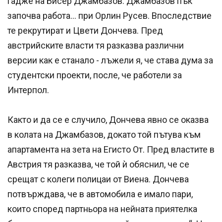
гадже на Бисер Джамбазов. Джамбазов пък
започва работа… при Орлин Русев. Впоследствие
те рекрутират и Цвети Дончева. Пред
австрийските власти тя разказва различни
версии как е станало - лъжели я, че става дума за
студентски проекти, после, че работели за
Интерпол.
Както и да се е случило, Дончева явно се оказва
в колата на Джамбазов, докато той пътува към
апартамента на зета на Егисто От. Пред властите в
Австрия тя разказва, че той ѝ обяснил, че се
срещат с колеги полицаи от Виена. Дончева
потвърждава, че в автомобила е имало пари,
които според партньора на нейната приятелка