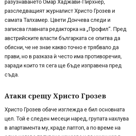
разузнаването Омар Хаджави-Пирхнер,
разследващият журналист Христо Грозев и
самата Талхамер. Цвети Дончева следи и
записва главната редакторка на „Профил“. Пред
австрийските власти българката се опитва да
обясни, че не знае какво точно е трябвало да
прави, но в разказа ѝ често има противоречия,
заради които тя сега ще бъде изправена пред
съда.
Атаки срещу Христо Грозев
Христо Грозев обаче изглежда е бил основната
цел. Той е следен месеци наред, групата нахлува
в апартамента му, краде лаптоп, а по време на