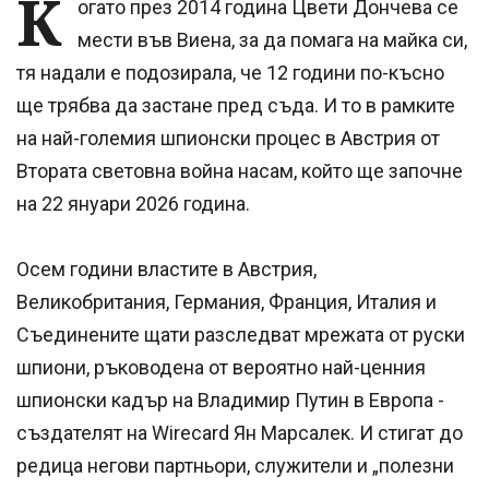
К
огато през 2014 година Цвети Дончева се
мести във Виена, за да помага на майка си,
тя надали e подозирала, че 12 години по-късно
ще трябва да застане пред съда. И то в рамките
на най-големия шпионски процес в Австрия от
Втората световна война насам, който ще започне
на 22 януари 2026 година.
Осем години властите в Австрия,
Великобритания, Германия, Франция, Италия и
Съединените щати разследват мрежата от руски
шпиони, ръководена от вероятно най-ценния
шпионски кадър на Владимир Путин в Европа -
създателят на Wirecard Ян Марсалек. И стигат до
редица негови партньори, служители и „полезни