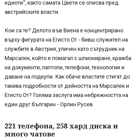
идиоти“, както самата Цвети се описва пред
австрийските власти.
Кои са те? Делото във Виена е концентрирано
върху фигурата на Егисто От - бивш служител на
службите в Австрия, уличен като сътрудник на
Марсалек, който е помагал с шпиониране, кражба
на документи, лаптопи, телефони, технологии и
даване на подкупи. Как обаче властите стигат до
такива подробности от дейността на Марсалек и
Егисто От? Голяма заслуга има небрежността на
един друг българин - Орлин Русев.
221 телефона, 258 хард диска и
много чатове