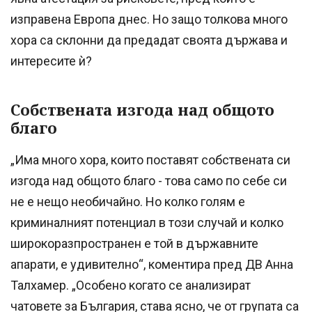
изправена Европа днес. Но защо толкова много
хора са склонни да предадат своята държава и
интересите ѝ?
Собствената изгода над общото
благо
„Има много хора, които поставят собствената си
изгода над общото благо - това само по себе си
не е нещо необичайно. Но колко голям е
криминалният потенциал в този случай и колко
широкоразпространен е той в държавните
апарати, е удивително“, коментира пред ДВ Анна
Талхамер. „Особено когато се анализират
чатовете за България, става ясно, че от групата са