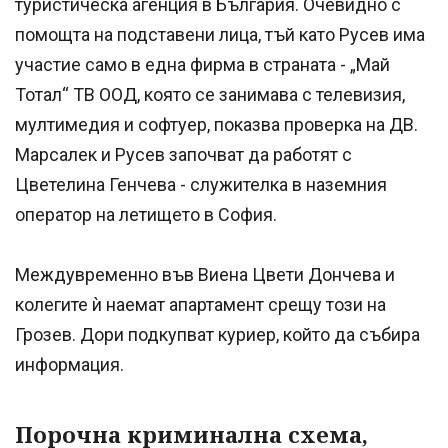
туристическа агенция в България. Очевидно с
помощта на подставени лица, тъй като Русев има
участие само в една фирма в страната - „Май
Тотал“ ТВ ООД, която се занимава с телевизия,
мултимедия и софтуер, показва проверка на ДВ.
Марсалек и Русев започват да работят с
Цветелина Генчева - служителка в наземния
оператор на летището в София.
Междувременно във Виена Цвети Дончева и
колегите ѝ наемат апартамент срещу този на
Грозев. Дори подкупват куриер, който да събира
информация.
Порочна криминална схема,