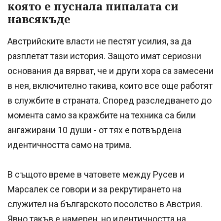
която е пуснала пипалата си
навсякъде
Австрийските власти не пестят усилия, за да
разплетат тази история. Защото имат сериозни
основания да вярват, че и други хора са замесени
в нея, включително такива, които все още работят
в службите в страната. Според разследването до
момента само за кражбите на техника са били
ангажирани 10 души - от тях е потвърдена
идентичността само на трима.
В същото време в чатовете между Русев и
Марсалек се говори и за рекрутирането на
служител на българското посолство в Австрия.
Явно такъв е намерен, но идентичността на