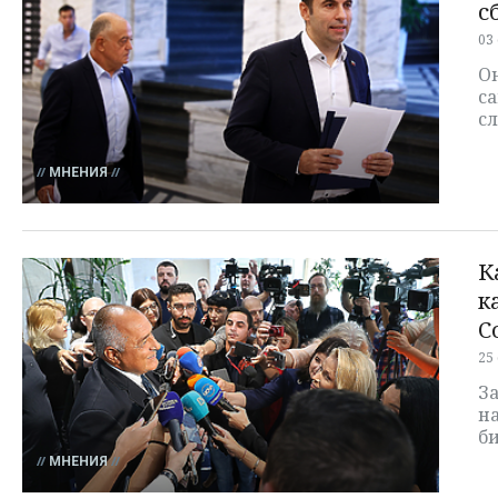
с
03
Он
са
с
МНЕНИЯ
К
к
С
25
За
на
би
МНЕНИЯ