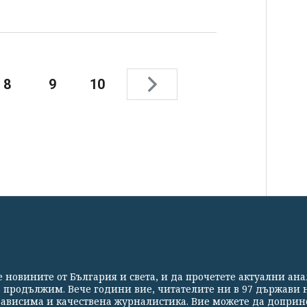
8
9
10
СВЕТЪТ
СПОРТ
КУЛТУРА
ТЕХНОЛОГИИ
КАЛЕЙ
те новините от България и света, и да прочетете актуални ан
Партньори
Контакти
За Клуб Z
Екип
Подкрепете 
а продължим. Вече години вие, читателите ни в 97 държави н
езависима и качествена журналистика. Вие можете да доприн