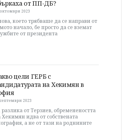
бъркаха от ПП-ДБ?
 октомври 2023
ова, което трябваше да се направи от
мото начало, бе просто да се вземат
лужбите от президента
акво цели ГЕРБ с
андидатурата на Хекимян в
офия
 септември 2023
 разлика от Терзиев, обременеността
 Хекимян идва от собствената
ография, а не от тази на роднините