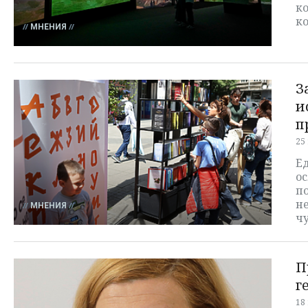
к
к
МНЕНИЯ
З
и
п
25
Е
ос
по
не
МНЕНИЯ
ч
П
г
18