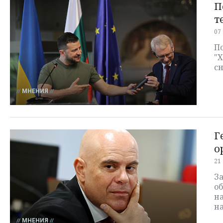
П
т
07
По
"
сн
МНЕНИЯ
Г
о
21
За
об
на
н
МНЕНИЯ