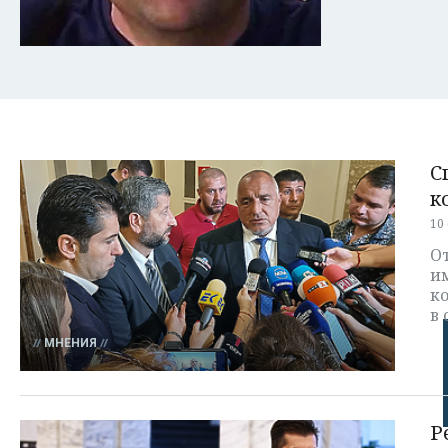
С
к
10
От
им
ко
в
МНЕНИЯ
Р