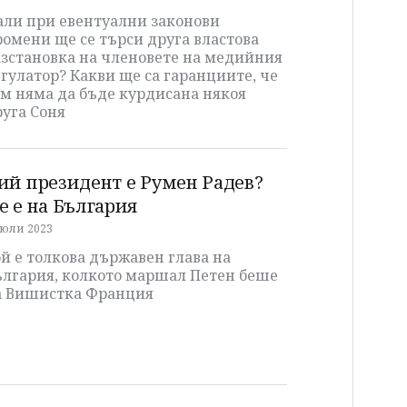
али при евентуални законови
омени ще се търси друга властова
азстановка на членовете на медийния
гулатор? Какви ще са гаранциите, че
ам няма да бъде курдисана някоя
уга Соня
ий президент е Румен Радев?
е е на България
 юли 2023
й е толкова държавен глава на
ългария, колкото маршал Петен беше
а Вишистка Франция