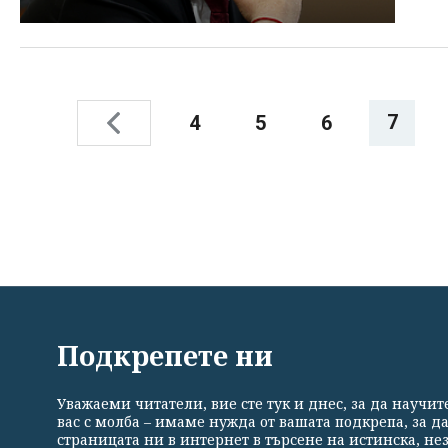
7
4
5
6
ВСИЧКИ НОВИНИ
ПОЛИТИКА
ИКОНОМИКА
Подкрепете ни
Уважаеми читатели, вие сте тук и днес, за да научи
Общи условия
Политика за поверителност
Реклама
вас с молба – имаме нужда от вашата подкрепа, за д
страницата ни в интернет в търсене на истинска, н