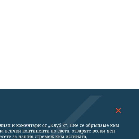
ДОСКОП
МНЕНИЯ
ализи и коментари от „Клуб Z“. Ние се обръщаме към
ни
а всички континенти по света, отваряте всеки ден
есете за нашия стремеж към истината,