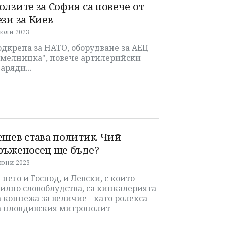
олзите за София са повече от
ези за Киев
 юли 2023
дкрепа за НАТО, оборудване за АЕЦ
Хмелницка", повече артилерийски
аряди...
ешев става политик. Чий
ръженосец ще бъде?
 юни 2023
 него и Господ, и Левски, с които
илно словоблудства, са кинкалерията
 копнежа за величие - като ролекса
а пловдивския митрополит