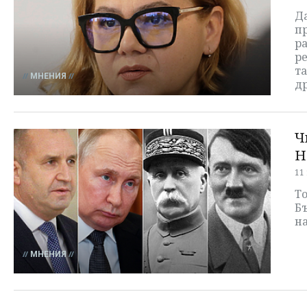
Д
пр
р
ре
т
МНЕНИЯ
др
Ч
Н
11
То
Б
н
МНЕНИЯ