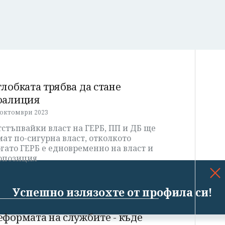
глобката трябва да стане
оалиция
 октомври 2023
стъпвайки власт на ГЕРБ, ПП и ДБ ще
ат по-сигурна власт, отколкото
гато ГЕРБ е едновременно на власт и
 опозиция
Успешно излязохте от профила си!
еформата на службите - къде