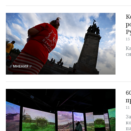
К
р
Р
15
Ка
си
МНЕНИЯ
6
п
11
З
к
п