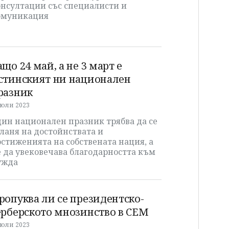
онсултации със специалисти и
омуникация
ащо 24 май, а не 3 март е
стинският ни национален
разник
 юли 2023
дин национален празник трябва да се
ланя на достойнствата и
стиженията на собствената нация, а
 да увековечава благодарността към
ужда
ропуква ли се президентско-
ерберското мнозинство в СЕМ
 юли 2023