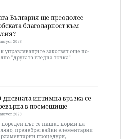
ога България ще преодолее
обската благодарност към
усия?
 август 2023
к управляващите закотвят още по-
лно "другата гледна точка"
0-дневната интимна връзка се
ревърна в посмешище
 август 2023
а пореден път се пишат норми на
оляно, пренебрегвайки елементарни
арламентарни процедури,