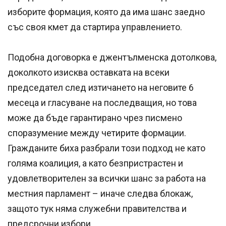
изборите формация, която да има шанс заедно
със своя кмет да стартира управлението.
Подобна договорка е джентълменска дотолкова,
доколкото изисква оставката на всеки
председател след изтичането на неговите 6
месеца и гласуване на последващия, но това
може да бъде гарантирано чрез писмено
споразумение между четирите формации.
Гражданите биха разбрали този подход не като
голяма коалиция, а като безпристрастен и
удовлетворителен за всички шанс за работа на
местния парламент – иначе следва блокаж,
защото тук няма служебни правителства и
предсрочни избори.