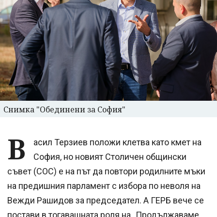
Снимка "Обединени за София"
В
асил Терзиев положи клетва като кмет на
София, но новият Столичен общински
съвет (СОС) е на път да повтори родилните мъки
на предишния парламент с избора по неволя на
Вежди Рашидов за председател. А ГЕРБ вече се
постави в тогавашната роля на „Продължаваме