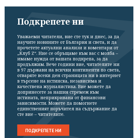
Подкрепете ни
Уважаеми читатели, вие сте тук и днес, за да
научите новините от България и света, и да
прочетете актуални анализи и коментари от
„Клуб Z“. Ние се обръщаме към вас с молба –
имаме нужда от вашата подкрепа, за да
продължим. Вече години вие, читателите ни
в 97 държави на всички континенти по света,
отваряте всеки ден страницата ни в интернет
в търсене на истинска, независима и
качествена журналистика. Вие можете да
допринесете за нашия стремеж към
истината, неприкривана от финансови
зависимости. Можете да помогнете
единственият поръчител на съдържание да
сте вие – читателите.
ПОДКРЕПЕТЕ НИ