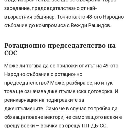
заседание, председателствано от най-
възрастния общинар. Точно както 48-ото Народно
събрание до компромиса с Вежди Рашидов.
Ротационно председателство на
СОС
Може ли тогава да се приложи опитът на 49-ото
Народно събрание с ротационно
председателство? Може, разбира се, но и тук
това ще означава джентълменска договорка. И
реинкарнация на подигравките за
джентълмените. Само че в случая тя трябва да
обхваща повече вектори, не само защото всеки е
срещу всеки – всички са срещу ПП-ДБ-СС,