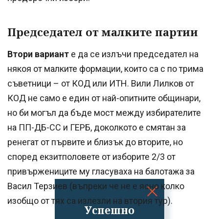
Председател от малките партии
Втори вариант
е да се излъчи председател на
някоя от малките формации, които са с по трима
съветници – от КОД или ИТН. Вили Лилков от
КОД не само е един от най-опитните общинари,
но би могъл да бъде мост между избирателите
на ПП-ДБ-СС и ГЕРБ, доколкото е смятан за
ренегат от първите и близък до вторите, но
според екзитполовете от изборите 2/3 от
привържениците му гласуваха на балотажа за
Васил Терзиев (въпреки че не е ясно колко
изобщо от тях са излезли на втория тур).
Успешно