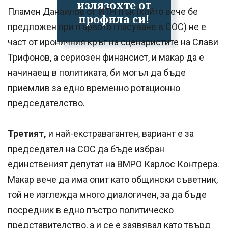
излязохте от
Пламен Данаилов от ИТН пък (който вече бе
профила си!
предложен при първото гласуване в СОС) не е
част от ироничния кръг на сценаристите на Слави
Трифонов, а сериозен финансист, и макар да е
начинаещ в политиката, би могъл да бъде
приемлив за едно временно ротационно
председателство.
Третият,
и най-екстравагантен, вариант е за
председател на СОС да бъде избран
единственият депутат на ВМРО Карлос Контрера.
Макар вече да има опит като общински съветник,
той не изглежда много диалогичен, за да бъде
посредник в едно пъстро политическо
представителство, а и се е заявявал като твърд