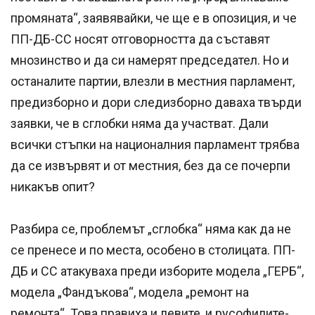
промяната“, заявявайки, че ще е в опозиция, и че
ПП-ДБ-СС носят отговорността да съставят
мнозинство и да си намерят председател. Но и
останалите партии, влезли в местния парламент,
предизборно и дори следизборно даваха твърди
заявки, че в сглобки няма да участват. Дали
всички стъпки на националния парламент трябва
да се извървят и от местния, без да се почерпи
никакъв опит?
Разбира се, проблемът „сглобка“ няма как да не
се пренесе и по места, особено в столицата. ПП-
ДБ и СС атакуваха преди изборите модела „ГЕРБ“,
модела „Фандъкова“, модела „ремонт на
ремонта“. Това правиха и левите, и русофилите-