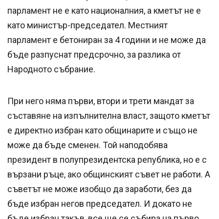
парламент не е като националния, а кметът не е
като министър-председател. Местният
парламент е бетониран за 4 години и не може да
бъде разпуснат предсрочно, за разлика от
Народното събрание.
При него няма първи, втори и трети мандат за
съставяне на изпълнителна власт, защото кметът
е директно избран като общинарите и също не
може да бъде сменен. Той наподобява
президент в полупрезидентска република, но е с
вързани ръце, ако общинският съвет не работи. А
съветът не може изобщо да заработи, без да
бъде избран негов председател. И докато не
бъде избран такъв, все ще се събира на първо