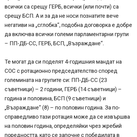
всички са срещу ГЕРБ, всички (или почти) са
срещу БСП. А и за да не носи познатите вече
негативи на „сглобка“, подобна договорка е добре
да включва всички големи парламентарни групи
– ПП-ДБ-СС, ГЕРБ, БСП, „Възраждане“.
Те могат да си поделят 4-годишния мандат на
СОС с ротационно председателство според
големината на групите си: ПП-ДБ-СС (23
съветници) – 2 години, ГЕРБ (14 съветници) –
година и половина, БСП (9 съветници) и
„Възраждане“ (8) – по половин година. За по-
справедливо тази ротация може да се извършва
на половин година, определяйки чрез жребий
поредността, като се започне с победилата в