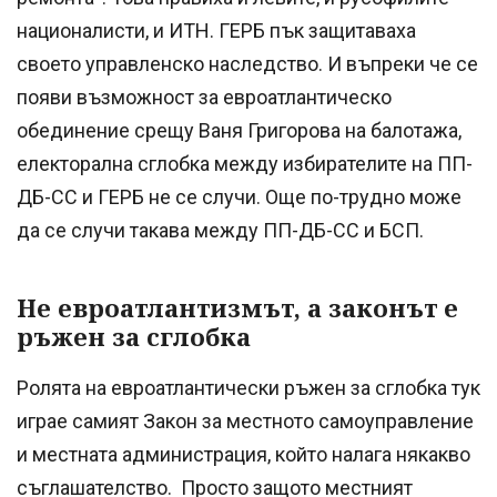
националисти, и ИТН. ГЕРБ пък защитаваха
своето управленско наследство. И въпреки че се
появи възможност за евроатлантическо
обединение срещу Ваня Григорова на балотажа,
електорална сглобка между избирателите на ПП-
ДБ-СС и ГЕРБ не се случи. Още по-трудно може
да се случи такава между ПП-ДБ-СС и БСП.
Не евроатлантизмът, а законът е
ръжен за сглобка
Ролята на евроатлантически ръжен за сглобка тук
играе самият Закон за местното самоуправление
и местната администрация, който налага някакво
съглашателство. Просто защото местният