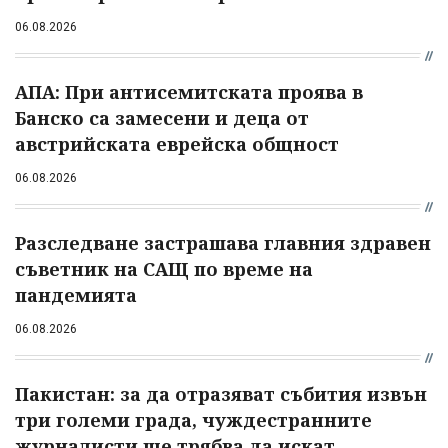
06.08.2026
АПА: При антисемитската проява в
Банско са замесени и деца от
австрийската еврейска общност
06.08.2026
Разследване застрашава главния здравен
съветник на САЩ по време на
пандемията
06.08.2026
Пакистан: за да отразяват събития извън
три големи града, чуждестранните
журналисти ще трябва да искат