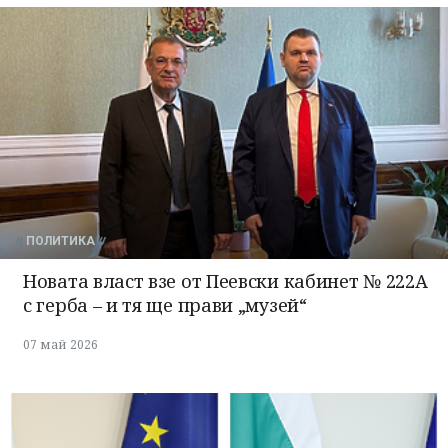
ПОЛИТИКА
Новата власт взе от Пеевски кабинет № 222А
с герба – и тя ще прави „музей“
07 май 2026