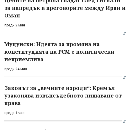
Цените на петрола спадат след сигнали
за напредък в преговорите между Иран и
Оман
преди 2 мин
Муцунски: Идеята за промяна на
конституцията на РСМ е политически
неприемлива
преди 24 мин
Законът за „вечните изроди“: Кремъл
узаконява извънсъдебното лишаване от
права
преди 1 час