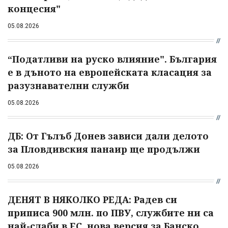
концесия"
05.08.2026
“Податливи на руско влияние". България
е в дъното на европейската класация за
разузнавателни служби
05.08.2026
ДБ: От Гълъб Донев зависи дали делото
за Пловдивския панаир ще продължи
05.08.2026
ДЕНЯТ В НЯКОЛКО РЕДА: Радев си
приписа 900 млн. по ПВУ, службите ни са
най-слаби в ЕС, нова версия за Банско