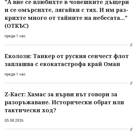
"А вие се влюбихте в чо­вешките дъщери
и се омърсихте, лягайки с тях. И им раз­
крихте много от тайните на небесата..."
(ОТКЪС)
преди 1 час
Еколози: Танкер от руския сенчест флот
заплашва с екокатастрофа край Оман
преди 1 час
Z-Каст: Хамас за първи път говори за
разоръжаване. Исторически обрат или
тактически ход?
05.08.2026