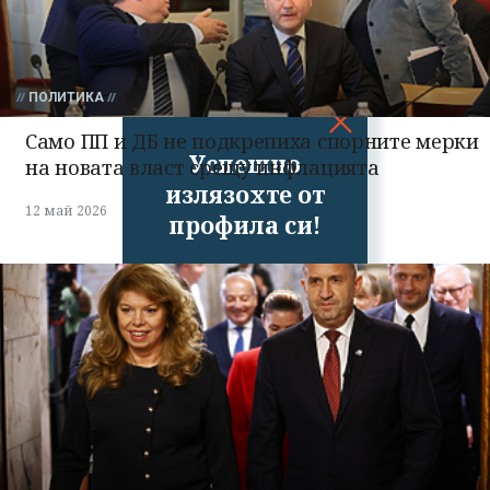
ПОЛИТИКА
Само ПП и ДБ не подкрепиха спорните мерки
Успешно
на новата власт срещу инфлацията
излязохте от
12 май 2026
профила си!