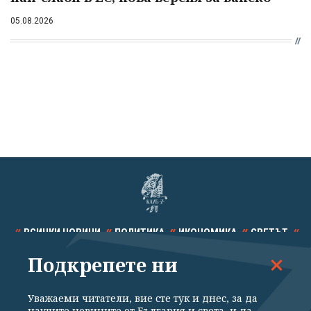
05.08.2026
ВСИЧКИ НОВИНИ
ПОЛИТИКА
ИКОНОМИКА
СВЕТЪТ
Подкрепете ни
СПОРТ
КУЛТУРА
ТЕХНОЛОГИИ
КАЛЕЙДОСКОП
МНЕНИЯ
Уважаеми читатели, вие сте тук и днес, за да
научите новините от България и света, и да