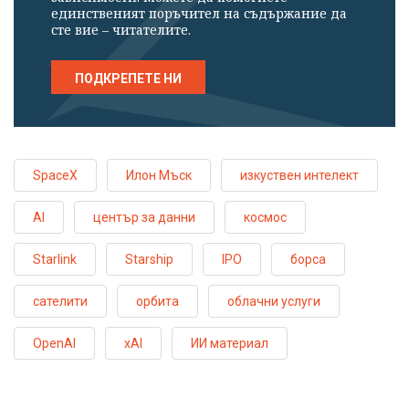
единственият поръчител на съдържание да
сте вие – читателите.
ПОДКРЕПЕТЕ НИ
SpaceX
Илон Мъск
изкуствен интелект
AI
център за данни
космос
Starlink
Starship
IPO
борса
сателити
орбита
облачни услуги
OpenAI
xAI
ИИ материал