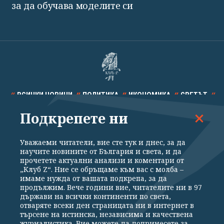
за да обучава моделите си
ВСИЧКИ НОВИНИ
ПОЛИТИКА
ИКОНОМИКА
СВЕТЪТ
Подкрепете ни
СПОРТ
КУЛТУРА
ТЕХНОЛОГИИ
КАЛЕЙДОСКОП
МНЕНИЯ
Уважаеми читатели, вие сте тук и днес, за да
научите новините от България и света, и да
прочетете актуални анализи и коментари от
„Клуб Z“. Ние се обръщаме към вас с молба –
имаме нужда от вашата подкрепа, за да
продължим. Вече години вие, читателите ни в 97
Общи условия
Политика за поверителност
държави на всички континенти по света,
отваряте всеки ден страницата ни в интернет в
Реклама
Партньори
Контакти
За Клуб Z
търсене на истинска, независима и качествена
Екип
Подкрепете ни
журналистика. Вие можете да допринесете за