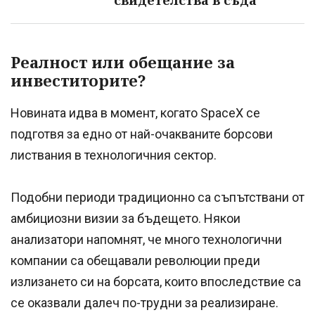
свидетелства в съда
Реалност или обещание за
инвеститорите?
Новината идва в момент, когато SpaceX се
подготвя за едно от най-очакваните борсови
листвания в технологичния сектор.
Подобни периоди традиционно са съпътствани от
амбициозни визии за бъдещето. Някои
анализатори напомнят, че много технологични
компании са обещавали революции преди
излизането си на борсата, които впоследствие са
се оказвали далеч по-трудни за реализиране.