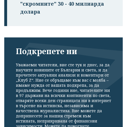
"скромните" 30 - 40 милиарда
долара
Подкрепете ни
Уважаеми читатели, вие сте тук и днес, за да
научите новините от България и света, и да
прочетете актуални анализи и коментари от
„Клуб Z“. Ние се обръщаме към вас с молба –
имаме нужда от вашата подкрепа, за да
продължим. Вече години вие, читателите ни
в 97 държави на всички континенти по света,
отваряте всеки ден страницата ни в интернет
в търсене на истинска, независима и
качествена журналистика. Вие можете да
допринесете за нашия стремеж към
истината, неприкривана от финансови
зависимости. Можете да помогнете