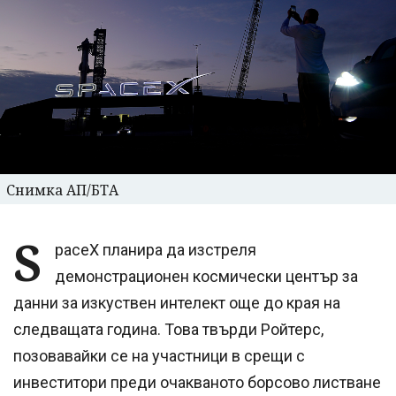
Снимка АП/БТА
S
paceX планира да изстреля
демонстрационен космически център за
данни за изкуствен интелект още до края на
следващата година. Това твърди Ройтерс,
позовавайки се на участници в срещи с
инвеститори преди очакваното борсово листване