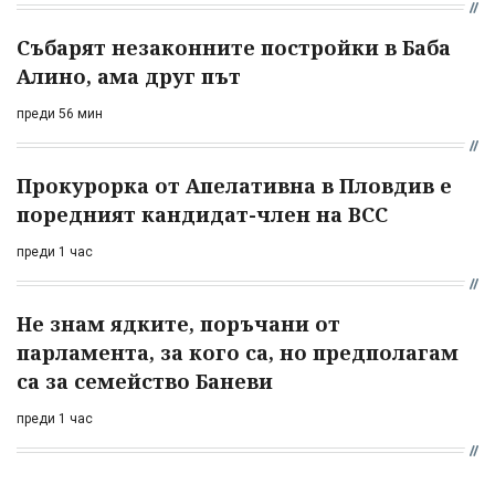
Събарят незаконните постройки в Баба
Алино, ама друг път
преди 56 мин
Прокурорка от Апелативна в Пловдив е
поредният кандидат-член на ВСС
преди 1 час
Не знам ядките, поръчани от
парламента, за кого са, но предполагам
са за семейство Баневи
преди 1 час