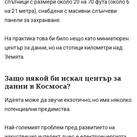
спътници с размери около 20 на 70 фута (около 6
на 21 метра), снабдени с масивни слънчеви
панели за захранване.
На практика това би било нещо като миниатюрен
център за данни, но на стотици километри над
Земята.
Защо някой би искал център за
данни в Космоса?
Идеята може да звучи екзотично, но има няколко
потенциални предимства.
Най-големият проблем пред развитието на
изкуствения интелект днес е електроенергията.