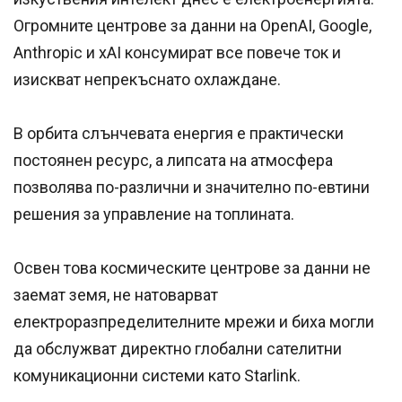
Огромните центрове за данни на OpenAI, Google,
Anthropic и xAI консумират все повече ток и
изискват непрекъснато охлаждане.
В орбита слънчевата енергия е практически
постоянен ресурс, а липсата на атмосфера
позволява по-различни и значително по-евтини
решения за управление на топлината.
Освен това космическите центрове за данни не
заемат земя, не натоварват
електроразпределителните мрежи и биха могли
да обслужват директно глобални сателитни
комуникационни системи като Starlink.