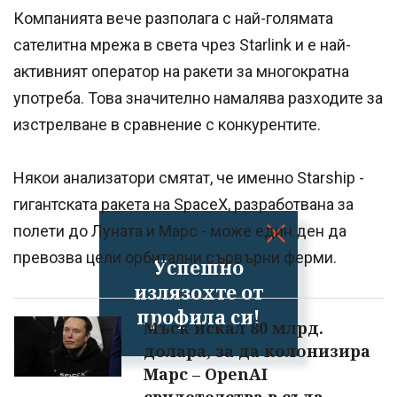
Компанията вече разполага с най-голямата
сателитна мрежа в света чрез Starlink и е най-
активният оператор на ракети за многократна
употреба. Това значително намалява разходите за
изстрелване в сравнение с конкурентите.
Някои анализатори смятат, че именно Starship -
гигантската ракета на SpaceX, разработвана за
полети до Луната и Марс - може един ден да
превозва цели орбитални сървърни ферми.
Успешно
излязохте от
профила си!
Мъск искал 80 млрд.
долара, за да колонизира
Марс – OpenAI