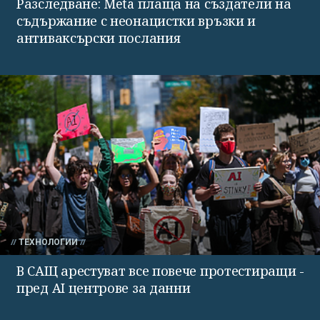
Разследване: Meta плаща на създатели на
съдържание с неонацистки връзки и
антиваксърски послания
ТЕХНОЛОГИИ
В САЩ арестуват все повече протестиращи -
пред AI центрове за данни