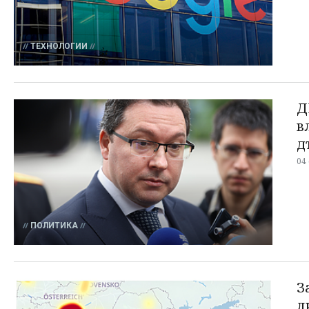
ТЕХНОЛОГИИ
Д
в
д
04
ПОЛИТИКА
З
л