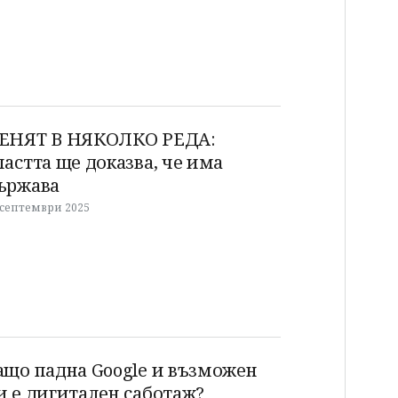
ЕНЯТ В НЯКОЛКО РЕДА:
ластта ще доказва, че има
ържава
 септември 2025
ащо падна Google и възможен
и е дигитален саботаж?