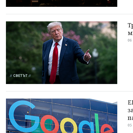
Т
м
06
СВЕТЪТ
Е
з
п
05