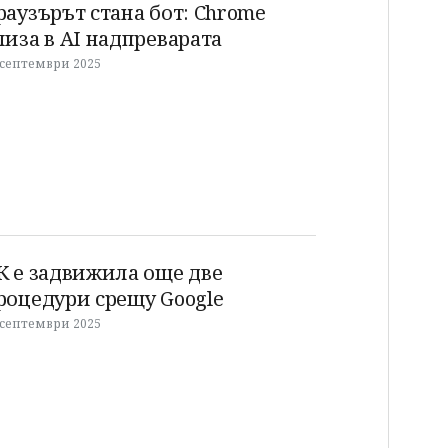
раузърът стана бот: Chrome
лиза в AI надпреварата
 септември 2025
К е задвижила още две
роцедури срещу Google
 септември 2025