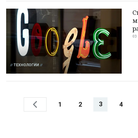
С
м
р
03
ТЕХНОЛОГИИ
3
1
2
4