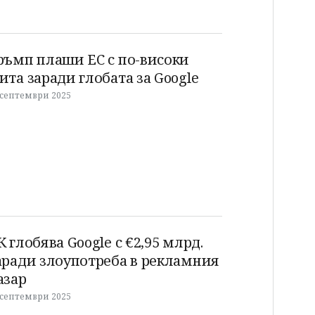
ръмп плаши ЕС с по-високи
ита заради глобата за Google
 септември 2025
К глобява Google с €2,95 млрд.
аради злоупотреба в рекламния
азар
 септември 2025