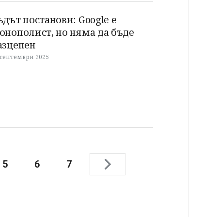
ъдът постанови: Google е
онополист, но няма да бъде
азцепен
 септември 2025
5
6
7