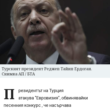
Турският президент Реджеп Тайип Ердоган.
Снимка АП / БТА
П
резидентът на Турция
атакува "Евровизия", обвинявайки
песенния конкурс , че насърчава