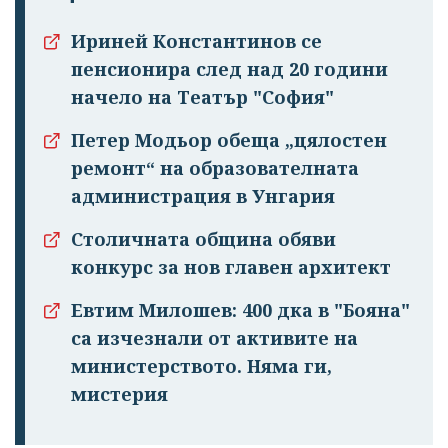
Ириней Константинов се
пенсионира след над 20 години
начело на Театър "София"
Петер Модьор обеща „цялостен
ремонт“ на образователната
Успешно
администрация в Унгария
излязохте от
профила си!
Столичната община обяви
конкурс за нов главен архитект
Евтим Милошев: 400 дка в "Бояна"
са изчезнали от активите на
министерството. Няма ги,
мистерия