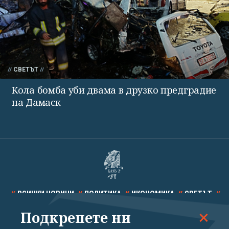
СВЕТЪТ
Кола бомба уби двама в друзко предградие
на Дамаск
ВСИЧКИ НОВИНИ
ПОЛИТИКА
ИКОНОМИКА
СВЕТЪТ
Подкрепете ни
СПОРТ
КУЛТУРА
ТЕХНОЛОГИИ
КАЛЕЙДОСКОП