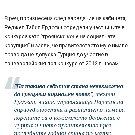
В реч, произнесена след заседание на кабинета,
Реджеп Тайип Ердоган определи участниците в
конкурса като "троянски коне на социалната
корупция" и заяви, че правителството му е имало
право да не допуска Турция до участие в
паневропейския поп конкурс от 2012 г. насам.
"На такива събития стана невъзможно
да срещнеш нормален човек",
твърди
Ердоган, чиято управляваща Партия на
справедливостта и развитието намира
корените си в ислямското движение в
Турция и чието правителство през
последните години стана по-малко