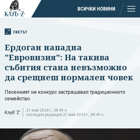
ВСИЧКИ НОВИНИ
СВЕТЪТ
Ердоган нападна
"Евровизия": На такива
събития стана невъзможно
да срещнеш нормален човек
Песенният ни конкурс застрашавал традиционното
семейство
21 май 2024 г., 08:49 ч.
Клуб 'Z'
последна редакция 21 май 2024 г., 08:49 ч.