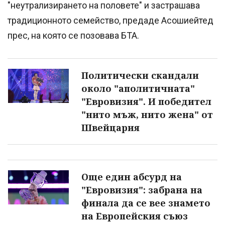
"неутрализирането на половете" и застрашава
традиционното семейство, предаде Асошиейтед
прес, на която се позовава БТА.
Политически скандали
около "аполитичната"
"Евровизия". И победител
"нито мъж, нито жена" от
Швейцария
Още един абсурд на
"Евровизия": забрана на
финала да се вее знамето
на Европейския съюз