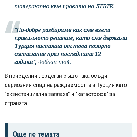
толерантно към правата на ЛГБТК.
"По-добре разбираме как сме взели
правилното решение, като сме държали
Турция настрана от това позорно
състезание през последните 12
години",
добави той.
В понеделник Ердоган също така осъди
сериозния спад на раждаемостта в Турция като
"екзистенциална заплаха" и "катастрофа" за
страната.
Още по темата