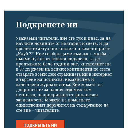
Подкрепете ни
Уважаеми читатели, вие сте тук и днес, за да
научите новините от България и света, и да
прочетете актуални анализи и коментари от
„Клуб Z“. Ние се обръщаме към вас с молба –
имаме нужда от вашата подкрепа, за да
продължим. Вече години вие, читателите ни
в 97 държави на всички континенти по света,
отваряте всеки ден страницата ни в интернет
в търсене на истинска, независима и
качествена журналистика. Вие можете да
допринесете за нашия стремеж към
истината, неприкривана от финансови
зависимости. Можете да помогнете
единственият поръчител на съдържание да
сте вие – читателите.
ПОДКРЕПЕТЕ НИ