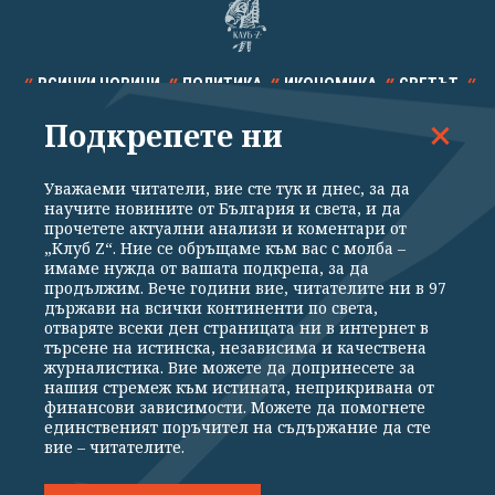
ВСИЧКИ НОВИНИ
ПОЛИТИКА
ИКОНОМИКА
СВЕТЪТ
Подкрепете ни
СПОРТ
КУЛТУРА
ТЕХНОЛОГИИ
КАЛЕЙДОСКОП
МНЕНИЯ
Уважаеми читатели, вие сте тук и днес, за да
научите новините от България и света, и да
прочетете актуални анализи и коментари от
„Клуб Z“. Ние се обръщаме към вас с молба –
имаме нужда от вашата подкрепа, за да
продължим. Вече години вие, читателите ни в 97
Общи условия
Политика за поверителност
държави на всички континенти по света,
отваряте всеки ден страницата ни в интернет в
Реклама
Партньори
Контакти
За Клуб Z
търсене на истинска, независима и качествена
Екип
Подкрепете ни
журналистика. Вие можете да допринесете за
нашия стремеж към истината, неприкривана от
финансови зависимости. Можете да помогнете
единственият поръчител на съдържание да сте
Издател на www.clubz.bg е „Клуб Зебра Медия“ ЕООД, София, ул. "Алеко
вие – читателите.
Константинов" 3. Всички права запазени 2026 „Клуб Зебра Медия“
ЕООД.
Препечатването на материали, снимки и видео от www.clubz.bg без