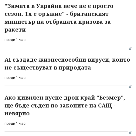
"Зимата в Украйна вече не е просто
сезон. Тя е оръжие" - британският
министър на отбраната призова за
ракети
преди 1 час
AI създаде жизнеспособни вируси, които
не съществуват в природата
преди 1 час
Ако цивилен пусне дрон край "Безмер",
ще бъде съден по законите на САЩ -
невярно
преди 1 час