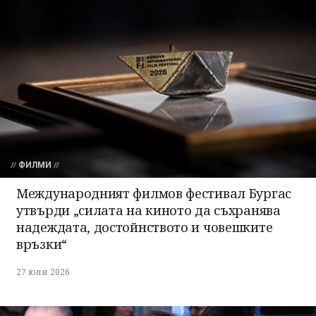
ФИЛМИ
Международният филмов фестивал Бургас
утвърди „силата на киното да съхранява
надеждата, достойнството и човешките
връзки“
27 юли 2026