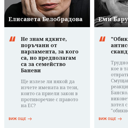
Елисавета Белобрадова
Еми Бар
Не знам ядките,
"Обик
поръчани от
антис
парламента, за кого
сканд
са, но предполагам
Трудно
са за семейство
кое в т
Баневи
отврат
Смущав
Ще излезе ли някой да
реакци
изчете имената на тези,
Банско
които са приели закон в
виковет
противоречие с правото
хотел с
на ЕС?
"обикн
ВИЖ ОЩЕ
ВИЖ ОЩЕ