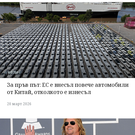
КОЛИ
За пръв път: ЕС е внесъл повече автомобили
от Китай, отколкото е изнесъл
20 март 2026