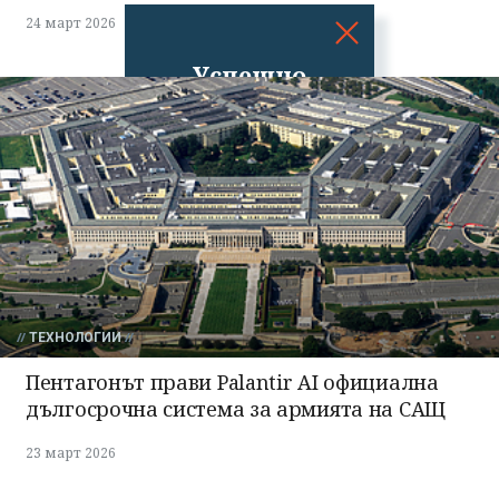
24 март 2026
Успешно
излязохте от
профила си!
ТЕХНОЛОГИИ
Пентагонът прави Palantir AI официална
дългосрочна система за армията на САЩ
23 март 2026