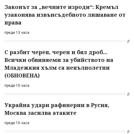
Законът за „вечните изроди“: Кремъл
узаконява извънсъдебното лишаване от
права
преди 13 часа
С разбит череп, черен и бял дроб...
Всички обвиняеми за убийството на
Младежкия хълм са непълнолетни
(ОБНОВЕНА)
преди 10 часа
Украйна удари рафинерии в Русия,
Москва засилва атаките
преди 10 часа