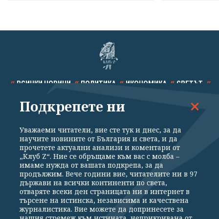
ВСИЧКИ НОВИНИ
ПОЛИТИКА
ИКОНОМИКА
СВЕТЪТ
Подкрепете ни
СПОРТ
КУЛТУРА
ТЕХНОЛОГИИ
КАЛЕЙДОСКОП
МНЕНИЯ
Уважаеми читатели, вие сте тук и днес, за да
научите новините от България и света, и да
прочетете актуални анализи и коментари от
„Клуб Z“. Ние се обръщаме към вас с молба –
имаме нужда от вашата подкрепа, за да
продължим. Вече години вие, читателите ни в 97
Общи условия
Политика за поверителност
държави на всички континенти по света,
отваряте всеки ден страницата ни в интернет в
Реклама
Партньори
Контакти
За Клуб Z
търсене на истинска, независима и качествена
Екип
Подкрепете ни
журналистика. Вие можете да допринесете за
нашия стремеж към истината, неприкривана от