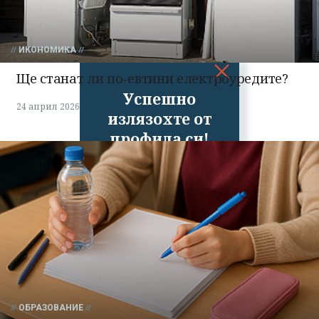
ИКОНОМИКА
Ще станат ли по-евтини електроуредите?
Успешно
24 април 2026
излязохте от
профила си!
ОБРАЗОВАНИЕ