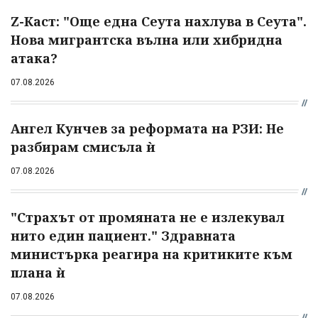
Z-Каст: "Още една Сеута нахлува в Сеута".
Нова мигрантска вълна или хибридна
атака?
07.08.2026
Ангел Кунчев за реформата на РЗИ: Не
разбирам смисъла ѝ
07.08.2026
"Страхът от промяната не е излекувал
нито един пациент." Здравната
министърка реагира на критиките към
плана ѝ
07.08.2026