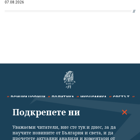
07.08.2026
ВСИЧКИ НОВИНИ
ПОЛИТИКА
ИКОНОМИКА
СВЕТЪТ
Подкрепете ни
СПОРТ
КУЛТУРА
ТЕХНОЛОГИИ
КАЛЕЙДОСКОП
МНЕНИЯ
Уважаеми читатели, вие сте тук и днес, за да
научите новините от България и света, и да
прочетете актуални анализи и коментари от