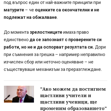
под въпрос един от най-важните принципи при
матурите
– че
оценките са окончателни и не
подлежат на обжалване
.
До момента
зрелостниците
имаха право
единствено
да се запознаят с проверените си
работи, но не и да оспорват резултата си.
Дори
при съмнения за грешка – например неправилно
изчислен сбор или неточно оценяване – не
съществуваше механизъм за преразглеждане.
"Ако можем да постигнем
щастливи учители и
щастливи ученици, ще
променим образованието"