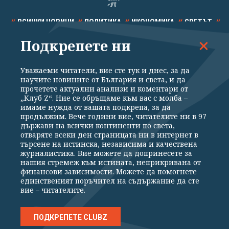
ВСИЧКИ НОВИНИ
ПОЛИТИКА
ИКОНОМИКА
СВЕТЪТ
Подкрепете ни
СПОРТ
КУЛТУРА
ТЕХНОЛОГИИ
КАЛЕЙДОСКОП
МНЕНИЯ
Уважаеми читатели, вие сте тук и днес, за да
научите новините от България и света, и да
прочетете актуални анализи и коментари от
„Клуб Z“. Ние се обръщаме към вас с молба –
имаме нужда от вашата подкрепа, за да
продължим. Вече години вие, читателите ни в 97
Общи условия
Политика за поверителност
държави на всички континенти по света,
отваряте всеки ден страницата ни в интернет в
Реклама
Партньори
Контакти
За Клуб Z
търсене на истинска, независима и качествена
Екип
Подкрепете ни
журналистика. Вие можете да допринесете за
нашия стремеж към истината, неприкривана от
финансови зависимости. Можете да помогнете
единственият поръчител на съдържание да сте
Издател на www.clubz.bg е „Клуб Зебра Медия“ ЕООД, София, ул. "Алеко
вие – читателите.
Константинов" 3. Всички права запазени 2026 „Клуб Зебра Медия“
ЕООД.
Препечатването на материали, снимки и видео от www.clubz.bg без
разрешение ще бъде преследвано по съдебен път, съгласно
ПОДКРЕПЕТЕ CLUBZ
ОБЩИТЕ УСЛОВИЯ