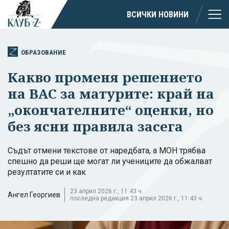
ВСИЧКИ НОВИНИ
ОБРАЗОВАНИЕ
Какво променя решението
на ВАС за матурите: край на
„окончателните“ оценки, но
без ясни правила засега
Съдът отмени текстове от наредбата, а МОН трябва
спешно да реши ще могат ли учениците да обжалват
резултатите си и как
23 април 2026 г., 11:43 ч.
Ангел Георгиев
последна редакция 23 април 2026 г., 11:43 ч.