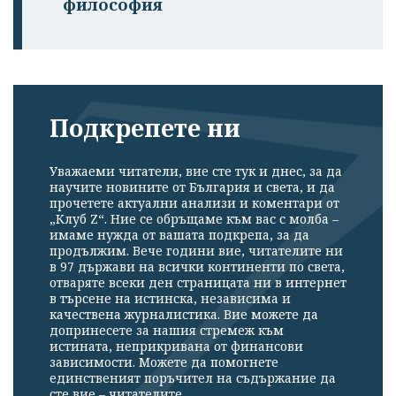
философия
Подкрепете ни
Уважаеми читатели, вие сте тук и днес, за да
научите новините от България и света, и да
прочетете актуални анализи и коментари от
„Клуб Z“. Ние се обръщаме към вас с молба –
имаме нужда от вашата подкрепа, за да
продължим. Вече години вие, читателите ни
в 97 държави на всички континенти по света,
отваряте всеки ден страницата ни в интернет
в търсене на истинска, независима и
качествена журналистика. Вие можете да
допринесете за нашия стремеж към
истината, неприкривана от финансови
зависимости. Можете да помогнете
единственият поръчител на съдържание да
сте вие – читателите.