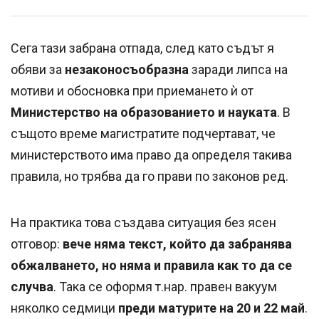
Сега тази забрана отпада, след като съдът я
обяви за
незаконосъобразна
заради липса на
мотиви и обосновка при приемането ѝ от
Министерство на образованието и науката
. В
същото време магистратите подчертават, че
министерството има право да определя такива
правила, но трябва да го прави по законов ред.
На практика това създава ситуация без ясен
отговор:
вече няма текст, който да забранява
обжалването, но няма и правила как то да се
случва
. Така се оформя т.нар. правен вакуум
няколко седмици
преди матурите на 20 и 22 май
.