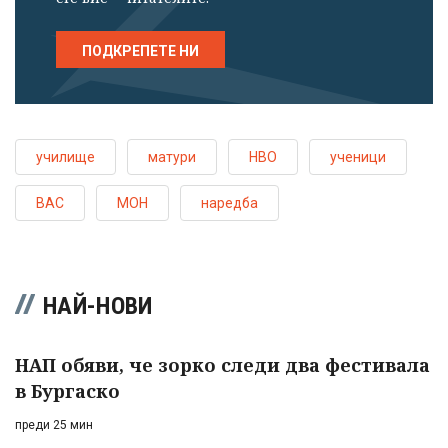
ПОДКРЕПЕТЕ НИ
училище
матури
НВО
ученици
ВАС
МОН
наредба
НАЙ-НОВИ
НАП обяви, че зорко следи два фестивала
в Бургаско
преди 25 мин