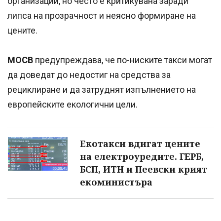
организации, но често е критикувана заради
липса на прозрачност и неясно формиране на
цените.
МОСВ
предупреждава, че по-ниските такси могат
да доведат до недостиг на средства за
рециклиране и да затруднят изпълнението на
европейските екологични цели.
Екотакси вдигат цените
на електроуредите. ГЕРБ,
БСП, ИТН и Пеевски крият
екоминистъра