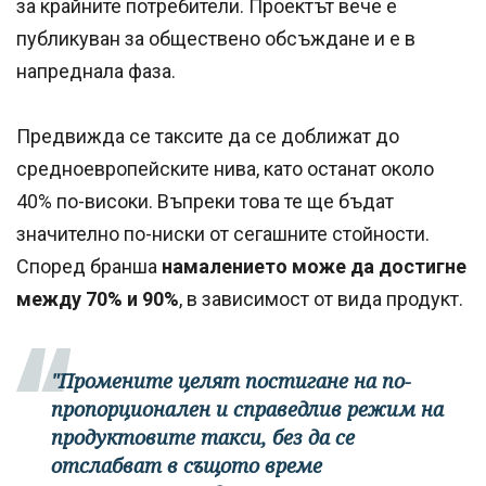
за крайните потребители. Проектът вече е
публикуван за обществено обсъждане и е в
напреднала фаза.
Предвижда се таксите да се доближат до
средноевропейските нива, като останат около
40% по-високи. Въпреки това те ще бъдат
значително по-ниски от сегашните стойности.
Според бранша
намалението може да достигне
между 70% и 90%
, в зависимост от вида продукт.
"Промените целят постигане на по-
пропорционален и справедлив режим на
продуктовите такси, без да се
отслабват в същото време