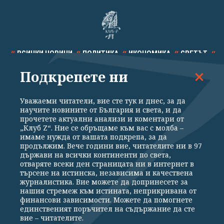
ВСИЧКИ НОВИНИ
ПОЛИТИКА
ИКОНОМИКА
СВЕТЪТ
Подкрепете ни
СПОРТ
КУЛТУРА
ТЕХНОЛОГИИ
КАЛЕЙДОСКОП
МНЕНИЯ
Уважаеми читатели, вие сте тук и днес, за да
научите новините от България и света, и да
прочетете актуални анализи и коментари от
„Клуб Z“. Ние се обръщаме към вас с молба –
имаме нужда от вашата подкрепа, за да
продължим. Вече години вие, читателите ни в 97
Общи условия
Политика за поверителност
държави на всички континенти по света,
отваряте всеки ден страницата ни в интернет в
Реклама
Партньори
Контакти
За Клуб Z
търсене на истинска, независима и качествена
Екип
Подкрепете ни
журналистика. Вие можете да допринесете за
нашия стремеж към истината, неприкривана от
финансови зависимости. Можете да помогнете
единственият поръчител на съдържание да сте
Издател на www.clubz.bg е „Клуб Зебра Медия“ ЕООД, София, ул. "Алеко
вие – читателите.
Константинов" 3. Всички права запазени 2026 „Клуб Зебра Медия“