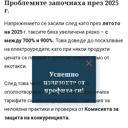
Проблемите започнаха през 2025
г.
Напрежението се засили след като през
лятото
на 2025
г. таксите бяха увеличени рязко –
с
между 700% и 900%.
Това доведе до поскъпване
на електроуредите, като при някои продукти
цената се повиши с десетки левове само от
екотакси.
Успешно
излязохте от
След това част от организациите по
профила си!
оползотворяване едновременно увеличиха
тарифите си, което предизвика съмнения за
нелоялни практики и проверка от
Комисията за
защита на конкуренцията.