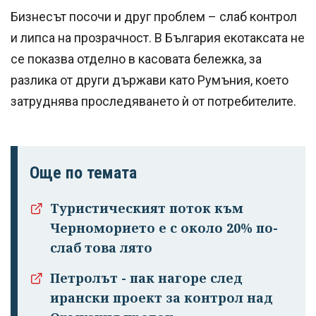
Бизнесът посочи и друг проблем – слаб контрол
и липса на прозрачност. В България екотаксата не
се показва отделно в касовата бележка, за
разлика от други държави като Румъния, което
затруднява проследяването ѝ от потребителите.
Още по темата
Туристическият поток към
Черноморието е с около 20% по-
слаб това лято
Петролът - пак нагоре след
ирански проект за контрол над