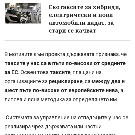
Екотаксите за хибриди,
електрически и нови
автомобили падат, за
стари се качват
В мотивите към проекта държавата признава, че
таксите у нас са в пъти по-високи от средните
за ЕС
. Освен това
таксите
, плащани на
организациите за
рециклиране
, са
между два и
шест пъти по-високи от европейските нива,
а
липсва и ясна методика за определянето им.
Системата за управление на отпадъците у нас се
реализира чрез държавата или частни