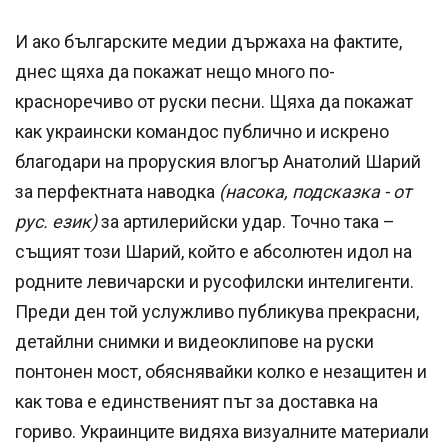
И ако българските медии държаха на фактите,
днес щяха да покажат нещо много по-
красноречиво от руски песни. Щяха да покажат
как украински командос публично и искрено
благодари на проруския влогър Анатолий Шарий
за перфектната наводка
(насока, подсказка - от
рус. език)
за артилерийски удар. Точно така –
същият този Шарий, който е абсолютен идол на
родните левичарски и русофилски интелигенти.
Преди ден той услужливо публикува прекрасни,
детайлни снимки и видеоклипове на руски
понтонен мост, обяснявайки колко е незащитен и
как това е единственият път за доставка на
гориво. Украинците видяха визуалните материали