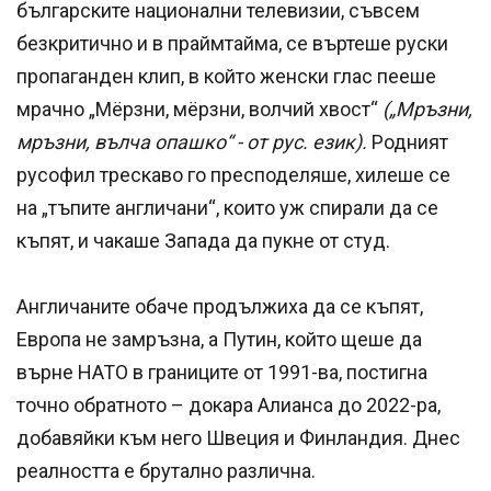
българските национални телевизии, съвсем
безкритично и в праймтайма, се въртеше руски
пропаганден клип, в който женски глас пееше
мрачно „Мёрзни, мёрзни, волчий хвост“
(„Мръзни,
мръзни, вълча опашко“ - от рус. език).
Родният
русофил трескаво го пресподеляше, хилеше се
на „тъпите англичани“, които уж спирали да се
къпят, и чакаше Запада да пукне от студ.
Англичаните обаче продължиха да се къпят,
Европа не замръзна, а Путин, който щеше да
върне НАТО в границите от 1991-ва, постигна
точно обратното – докара Алианса до 2022-ра,
добавяйки към него Швеция и Финландия. Днес
реалността е брутално различна.