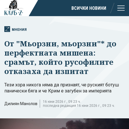
ВСИЧКИ НОВИНИ
МНЕНИЯ
От "Мьорзни, мьорзни"* до
перфектната мишена:
срамът, който русофилите
отказаха да изпитат
Тези хора никога няма да признаят, че руският ботуш
панически бяга и че Крим е загубен за империята
16 юни 2026 г., 09:23 ч.
Дилиян Манолов
последна редакция 16 юни 2026 г., 09:23 ч.