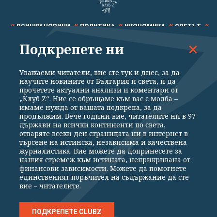
ВСИЧКИ НОВИНИ
ПОЛИТИКА
ИКОНОМИКА
СВЕТЪТ
Подкрепете ни
СПОРТ
КУЛТУРА
ТЕХНОЛОГИИ
КАЛЕЙДОСКОП
МНЕНИЯ
Уважаеми читатели, вие сте тук и днес, за да
научите новините от България и света, и да
прочетете актуални анализи и коментари от
„Клуб Z“. Ние се обръщаме към вас с молба –
имаме нужда от вашата подкрепа, за да
продължим. Вече години вие, читателите ни в 97
Общи условия
Политика за поверителност
държави на всички континенти по света,
отваряте всеки ден страницата ни в интернет в
Реклама
Партньори
Контакти
За Клуб Z
търсене на истинска, независима и качествена
Екип
Подкрепете ни
журналистика. Вие можете да допринесете за
нашия стремеж към истината, неприкривана от
финансови зависимости. Можете да помогнете
единственият поръчител на съдържание да сте
Издател на www.clubz.bg е „Клуб Зебра Медия“ ЕООД, София, ул. "Алеко
вие – читателите.
Константинов" 3. Всички права запазени 2026 „Клуб Зебра Медия“
ЕООД.
Препечатването на материали, снимки и видео от www.clubz.bg без
разрешение ще бъде преследвано по съдебен път, съгласно
ПОДКРЕПЕТЕ CLUBZ
ОБЩИТЕ УСЛОВИЯ