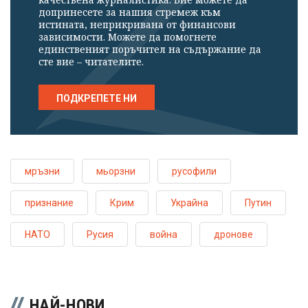
допринесете за нашия стремеж към
истината, неприкривана от финансови
зависимости. Можете да помогнете
единственият поръчител на съдържание да
сте вие – читателите.
ПОДКРЕПЕТЕ НИ
мръзни
мьорзни
русофили
признание
Крим
Украйна
Путин
НАТО
Русия
война
дронове
НАЙ-НОВИ