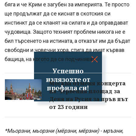
бяга и че Крим е загубен за империята. Те просто
ще продължат да се киснат в скотския си
инстинкт да се кланят на силата и да оправдават
чудовища. Защото техният проблем никога не е
бил търсенето на истината, а отказът им да бъдат
свободни и човечни хора, стига да имат кървав
бащица, на когото да се подчиняват.
Успешно
излязохте от
Москва отменя концертa
профила си!
на Червения площад за
Деня на Русия за пръв път
от 23 години
*Мьорзни, мьорзни (мёрзни, мёрзни) - мръзни,