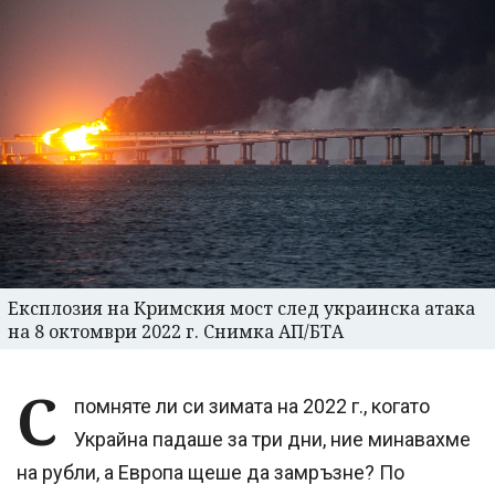
Експлозия на Кримския мост след украинска атака
на 8 октомври 2022 г. Снимка АП/БТА
С
помняте ли си зимата на 2022 г., когато
Украйна падаше за три дни, ние минавахме
на рубли, а Европа щеше да замръзне? По