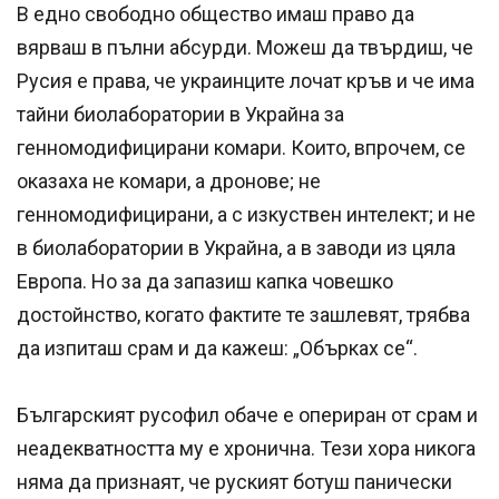
В едно свободно общество имаш право да
вярваш в пълни абсурди. Можеш да твърдиш, че
Русия е права, че украинците лочат кръв и че има
тайни биолаборатории в Украйна за
генномодифицирани комари. Които, впрочем, се
оказаха не комари, а дронове; не
генномодифицирани, а с изкуствен интелект; и не
в биолаборатории в Украйна, а в заводи из цяла
Европа. Но за да запазиш капка човешко
достойнство, когато фактите те зашлевят, трябва
да изпиташ срам и да кажеш: „Обърках се“.
Българският русофил обаче е опериран от срам и
неадекватността му е хронична. Тези хора никога
няма да признаят, че руският ботуш панически