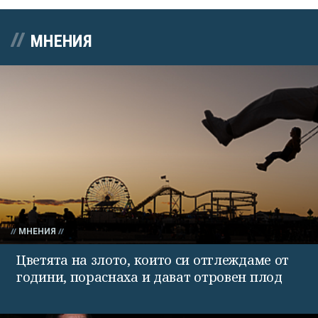
МНЕНИЯ
МНЕНИЯ
Цветята на злото, които си отглеждаме от
години, пораснаха и дават отровен плод