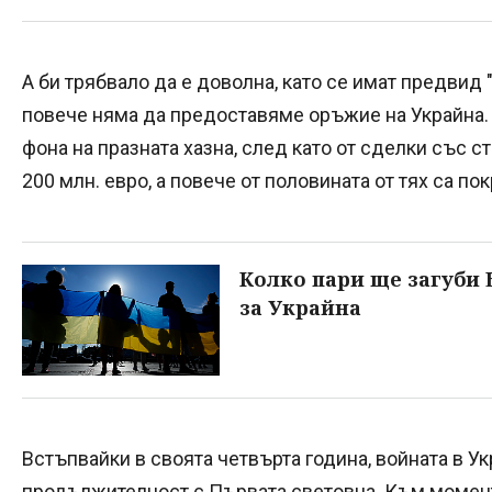
А би трябвало да е доволна, като се имат предвид 
повече няма да предоставяме оръжие на Украйна. 
фона на празната хазна, след като от сделки със с
200 млн. евро, а повече от половината от тях са п
Колко пари ще загуби 
за Украйна
Встъпвайки в своята четвърта година, войната в Ук
продължителност с Първата световна. Към момента