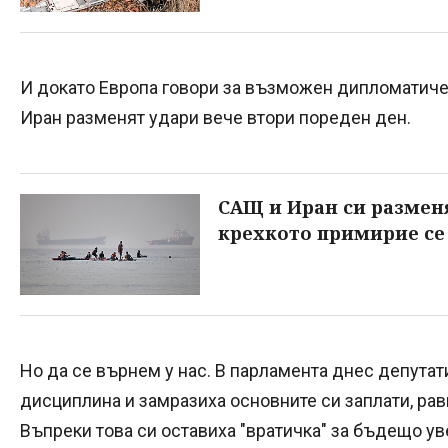
И докато Европа говори за възможен дипломатичес
Иран разменят удари вече втори пореден ден.
САЩ и Иран си разменя
крехкото примирие се
Но да се върнем у нас. В парламента днес депута
дисциплина и замразиха основните си заплати, рав
Въпреки това си оставиха "вратичка" за бъдещо у