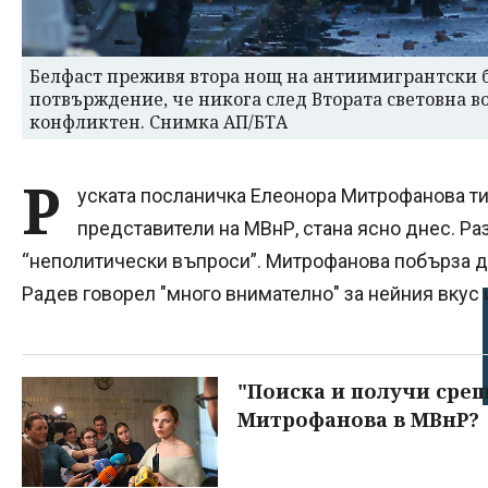
Белфаст преживя втора нощ на антиимигрантски б
потвърждение, че никога след Втората световна во
конфликтен. Снимка АП/БТА
Р
уската посланичка Елеонора Митрофанова т
представители на МВнР, стана ясно днес. Раз
“неполитически въпроси”. Митрофанова побърза д
Радев говорел "много внимателно" за нейния вкус 
"Поиска и получи срещ
Митрофанова в МВнР?