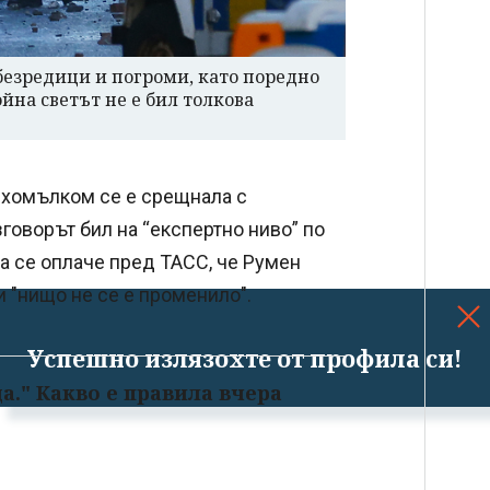
езредици и погроми, като поредно
йна светът не е бил толкова
ихомълком се е срещнала с
говорът бил на “експертно ниво” по
а се оплаче пред ТАСС, че Румен
и "нищо не се е променило".
Успешно излязохте от профила си!
а." Какво е правила вчера