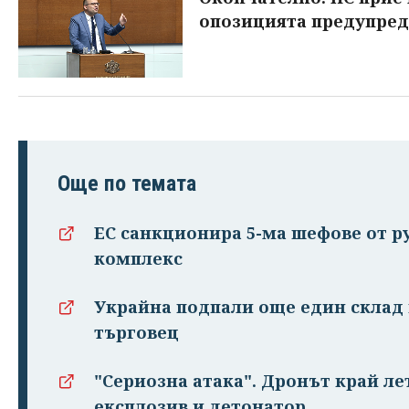
опозицията предупред
Още по темата
ЕС санкционира 5-ма шефове от 
комплекс
Украйна подпали още един склад 
търговец
"Сериозна атака". Дронът край ле
експлозив и детонатор