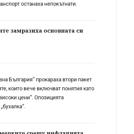
анспорт останаха непокътнати.
ите замразиха основната си
вна България“ прокараха втори пакет
ите, които вече включват понятия като
високи цени“. Опозицията
„бухалка“.
 мерките срещу инфлацията,