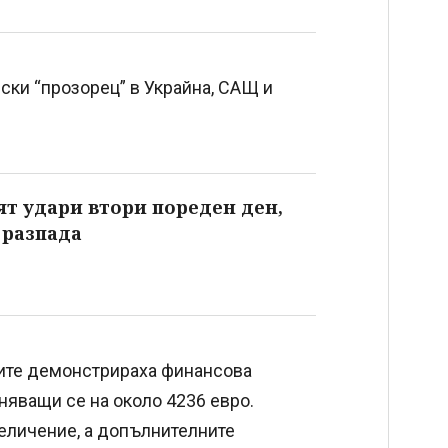
ки “прозорец” в Украйна, САЩ и
т удари втори пореден ден,
 разпада
тите демонстрираха финансова
няващи се на около 4236 евро.
величение, а допълнителните