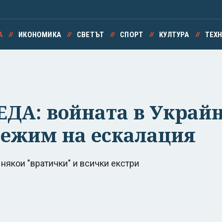
А
ИКОНОМИКА
СВЕТЪТ
СПОРТ
КУЛТУРА
ТЕХ
ДА: войната в Украйн
 режим на ескалация
 някои "вратички" и всички екстри