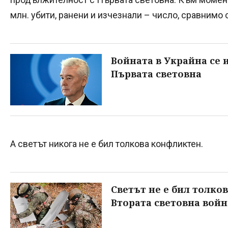
млн. убити, ранени и изчезнали – число, сравнимо 
Войната в Украйна се 
Първата световна
А светът никога не е бил толкова конфликтен.
Светът не е бил толко
Втората световна войн