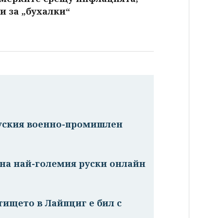
и за „бухалки“
руския военно-промишлен
на най-големия руски онлайн
тището в Лайпциг е бил с