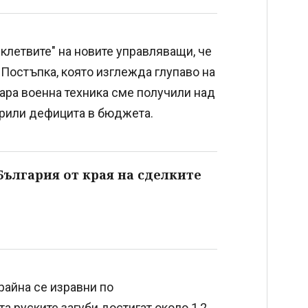
"клетвите" на новите управляващи, че
Постъпка, която изглежда глупаво на
тара военна техника сме получили над
окрили дефицита в бюджета.
България от края на сделките
райна се изравни по
 руските загуби достигат около 1,2