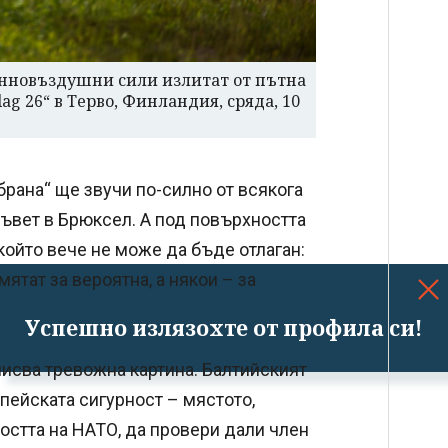
енновъздушни сили излитат от пътна
ag 26“ в Терво, Финландия, сряда, 10
брана“ ще звучи по-силно от всякога
съвет в Брюксел. А под повърхността
ойто вече не може да бъде отлаган:
мятат за вероятна, а някои – за
Успешно излязохте от профила си!
исва тревожна картина. Балтийският
пейската сигурност – мястото,
стта на НАТО, да провери дали член