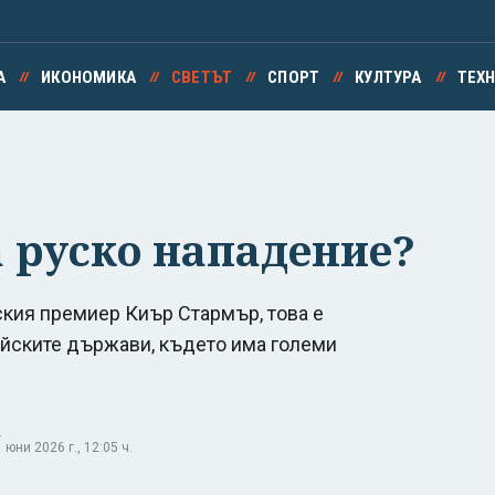
А
ИКОНОМИКА
СВЕТЪТ
СПОРТ
КУЛТУРА
ТЕХ
а руско нападение?
ския премиер Киър Стармър, това е
тийските държави, където има големи
.
юни 2026 г., 12:05 ч.