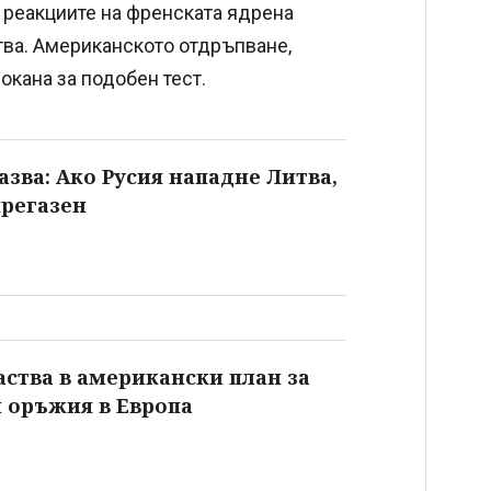
и реакциите на френската ядрена
тва. Американското отдръпване,
покана за подобен тест.
зва: Ако Русия нападне Литва,
прегазен
аства в американски план за
и оръжия в Европа