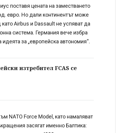
иус поставя цената на заместването
рд. евро. Но дали континентът може
като Airbus и Dassault не успяват да
онна система. Германия вече избра
 идеята за „европейска автономия“.
ейски изтребител FCAS се
м NATO Force Model, като намаляват
ъкращения засягат именно Балтика: