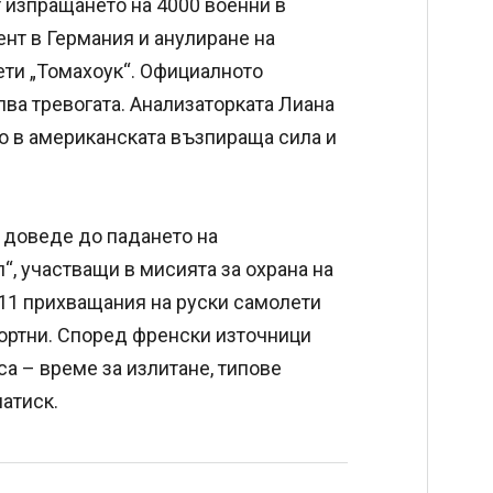
т изпращането на 4000 военни в
ент в Германия и анулиране на
ети „Томахоук“. Официалното
лва тревогата. Анализаторката Лиана
о в американската възпираща сила и
н доведе до падането на
“, участващи в мисията за охрана на
11 прихващания на руски самолети
портни. Според френски източници
а – време за излитане, типове
натиск.