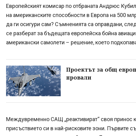
Европейският комисар по отбраната Андрюс Кубил
на американските способности в Европа на 500 мл
да ги осигури сам? Съмненията са оправдани, след 
се разберат за бъдещата европейска бойна авиаци
американски самолети – решение, което подкопава
Проектът за общ европ
провали
Междувременно САЩ „реактивират“ своя принос къ
присъствието си в най-рисковите зони. Първите с