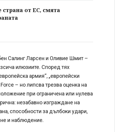
 страна от ЕС, смята
раната
бен Салинг Ларсен и Оливие Шмит –
разсича илюзиите. Според тях
„европейска армия“, „европейски
 Force – но липсва трезва оценка на
зположение при ограничена или нулева
орична: незабавно изграждане на
на, способности за дълбоки удари,
ане и наблюдение.