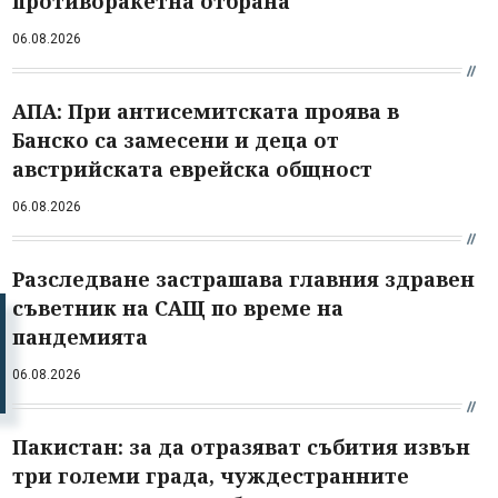
противоракетна отбрана
06.08.2026
АПА: При антисемитската проява в
Банско са замесени и деца от
австрийската еврейска общност
06.08.2026
Разследване застрашава главния здравен
съветник на САЩ по време на
пандемията
06.08.2026
Пакистан: за да отразяват събития извън
три големи града, чуждестранните