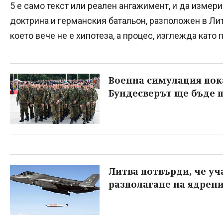
5 е само текст или реален ангажимент, и да измер
доктрина и германския батальон, разположен в Ли
което вече не е хипотеза, а процес, изглежда като 
Военна симулация пока
Бундесверът ще бъде 
Литва потвърди, че уч
разполагане на ядрен