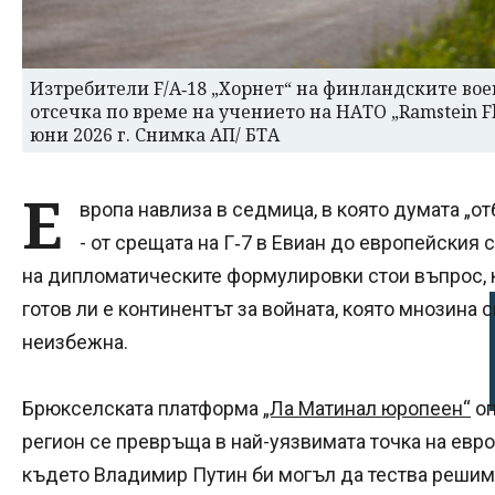
Изтребители F/A‑18 „Хорнет“ на финландските во
отсечка по време на учението на НАТО „Ramstein Fl
юни 2026 г. Снимка АП/ БТА
Е
вропа навлиза в седмица, в която думата „от
- от срещата на Г‑7 в Евиан до европейския 
на дипломатическите формулировки стои въпрос, к
готов ли е континентът за войната, която мнозина с
неизбежна.
Брюкселската платформа
„Ла Матинал юропеен“
оп
регион се превръща в най-уязвимата точка на евро
където Владимир Путин би могъл да тества решимо