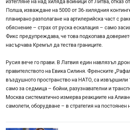
изтегляне на над хиляда войници от Литва, отказ о
Полша, изваждане на 5000 от 36‑хилядния континг
планирано разполагане на артилерийска част с рак
обяснение – страх от руска ескалация – само заси
Фикс предупреждава, че това подкопава довериет
насърчава Кремъл да тества границите.
Русия вече го прави. В Латвия един навлязъл дро
правителството на Евика Силиня. Френските „Рафал
въздушното пространство на НАТО, са извършили 
само за седмица – бойни, разузнавателни и транс
Москва систематично измерва реакциите на Алианс
самолети, оборудване – в стратегия на постоянен 