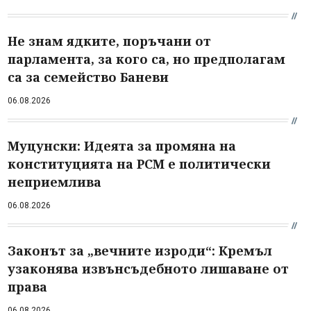
Не знам ядките, поръчани от
парламента, за кого са, но предполагам
са за семейство Баневи
06.08.2026
Муцунски: Идеята за промяна на
конституцията на РСМ е политически
неприемлива
06.08.2026
Законът за „вечните изроди“: Кремъл
узаконява извънсъдебното лишаване от
права
06.08.2026