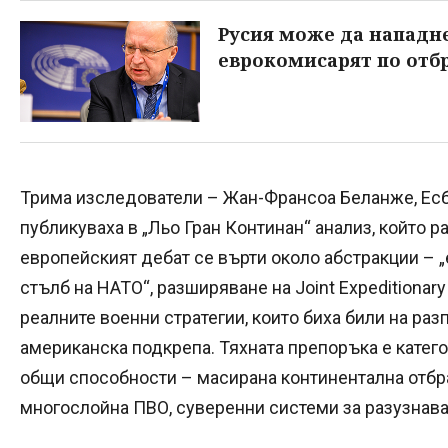
Русия може да нападне
еврокомисарят по отб
Трима изследователи – Жан-Франсоа Беланже, Ес
публикуваха в „Льо Гран Континан“ анализ, който 
европейският дебат се върти около абстракции – 
стълб на НАТО“, разширяване на Joint Expeditionary
реалните военни стратегии, които биха били на ра
американска подкрепа. Тяхната препоръка е катег
общи способности – масирана континентална отбра
многослойна ПВО, суверенни системи за разузнав