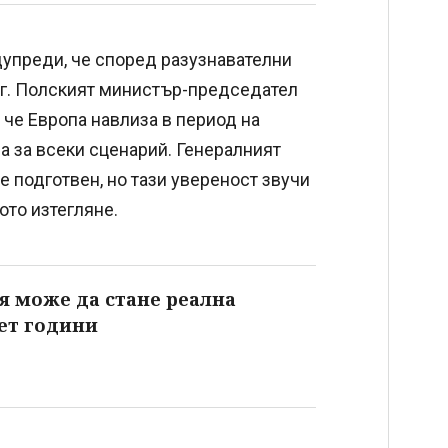
упреди, че според разузнавателни
 г. Полският министър-председател
 че Европа навлиза в период на
а за всеки сценарий. Генералният
е подготвен, но тази увереност звучи
ото изтегляне.
я може да стане реална
пет години