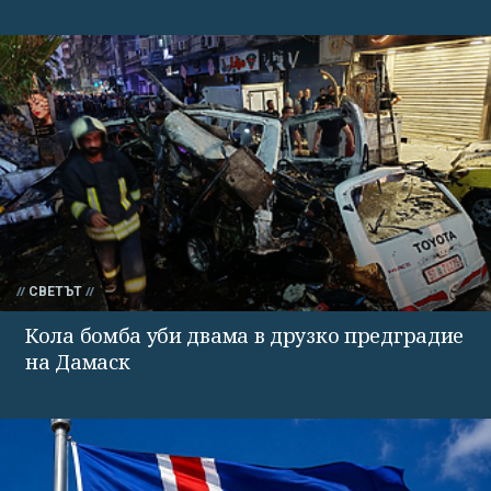
СВЕТЪТ
Кола бомба уби двама в друзко предградие
на Дамаск