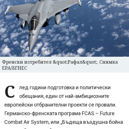
Френски изтребител &quot;Рафал&quot;. Снимка
EPA/БГНЕС
С
лед години подготовка и политически
обещания, един от най-амбициозните
европейски отбранителни проекти се провали.
Германско-френската програма FCAS – Future
Combat Air System, или „Бъдеща въздушна бойна