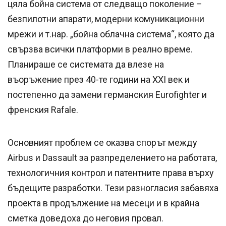
цяла бойна система от следващо поколение –
безпилотни апарати, модерни комуникационни
мрежи и т.нар. „бойна облачна система“, която да
свързва всички платформи в реално време.
Планираше се системата да влезе на
въоръжение през 40-те години на XXI век и
постепенно да замени германския Eurofighter и
френския Rafale.
Основният проблем се оказва спорът между
Airbus и Dassault за разпределението на работата,
технологичния контрол и патентните права върху
бъдещите разработки. Тези разногласия забавяха
проекта в продължение на месеци и в крайна
сметка доведоха до неговия провал.