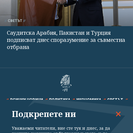
СВЕТЪТ
Саудитска Арабия, Пакистан и Турция
подписват днес споразумение за съвместна
отбрана
ВСИЧКИ НОВИНИ
ПОЛИТИКА
ИКОНОМИКА
СВЕТЪТ
Подкрепете ни
СПОРТ
КУЛТУРА
ТЕХНОЛОГИИ
КАЛЕЙДОСКОП
МНЕНИЯ
Уважаеми читатели, вие сте тук и днес, за да