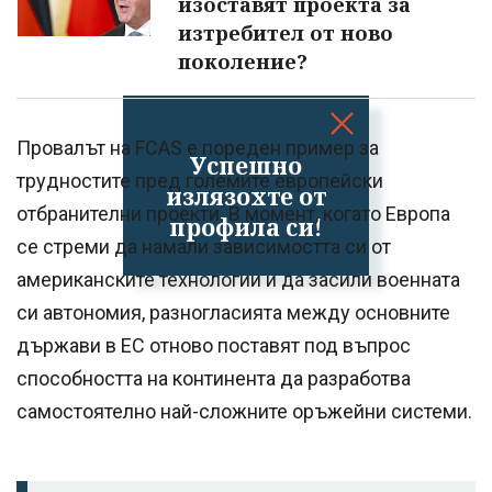
изоставят проекта за
изтребител от ново
поколение?
Провалът на FCAS е пореден пример за
Успешно
трудностите пред големите европейски
излязохте от
отбранителни проекти. В момент, когато Европа
профила си!
се стреми да намали зависимостта си от
американските технологии и да засили военната
си автономия, разногласията между основните
държави в ЕС отново поставят под въпрос
способността на континента да разработва
самостоятелно най-сложните оръжейни системи.