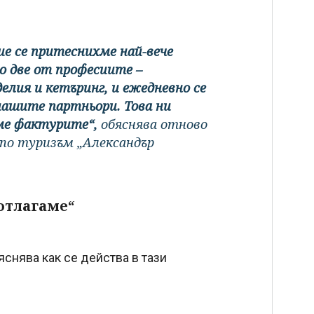
е се притеснихме най-вече
о две от професиите –
делия и кетъринг, и ежедневно се
нашите партньори. Това ни
ме фактурите“,
обяснява отново
 по туризъм „Александър
отлагаме“
снява как се действа в тази