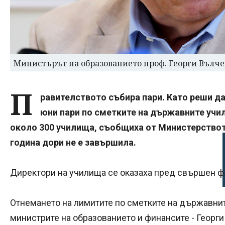
Министърът на образованието проф. Георги Вълче
П
равителството събира пари. Като реши да
юни пари по сметките на държавните учил
около 300 училища, съобщиха от Министерствот
година дори не е завършила.
Директори на училища се оказаха пред свършен ф
Отнемането на лимитите по сметките на държавнит
министрите на образованието и финансите - Георги