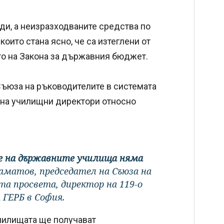
ди, а неизразходваните средства по
оито стана ясно, че са изтеглени от
о на Закона за държавния бюджет.
Съюза на ръководителите в системата
а на училищни директори относно
е на държавните училища няма
аматов, председател на Съюза на
а просвета, директор на 119-о
 ГЕРБ в София.
чилищата ще получават