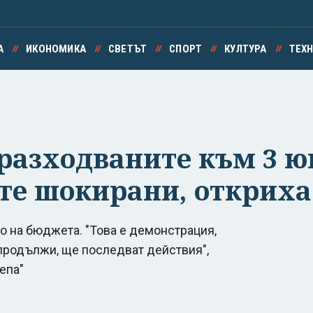
А
ИКОНОМИКА
СВЕТЪТ
СПОРТ
КУЛТУРА
ТЕХ
разходваните към 3 ю
те шокирани, откриха
о на бюджета. "Това е демонстрация,
 продължи, ще последват действия",
епа"