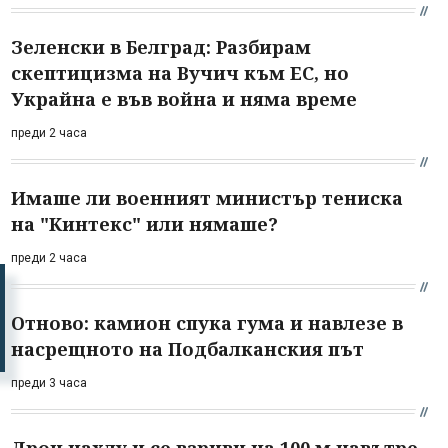
Зеленски в Белград: Разбирам
скептицизма на Вучич към ЕС, но
Украйна е във война и няма време
преди 2 часа
Имаше ли военният министър тениска
на "Кинтекс" или нямаше?
преди 2 часа
Отново: камион спука гума и навлезе в
насрещното на Подбалканския път
преди 3 часа
Дрон нахлу и се взриви на 100 м навътре