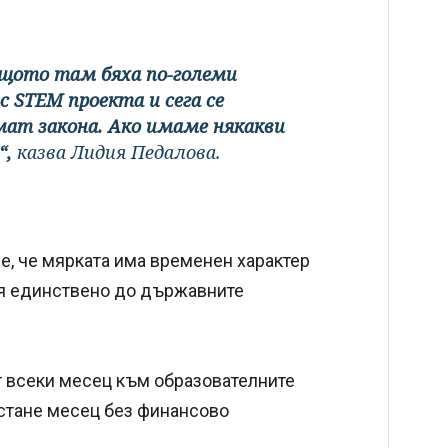
ащото там бяха по-големи
 STEM проекта и сега се
мат закона. Ако имаме някакви
“,
казва Лидия Педалова.
е, че мярката има временен характер
ся единствено до държавните
 всеки месец към образователните
остане месец без финансово