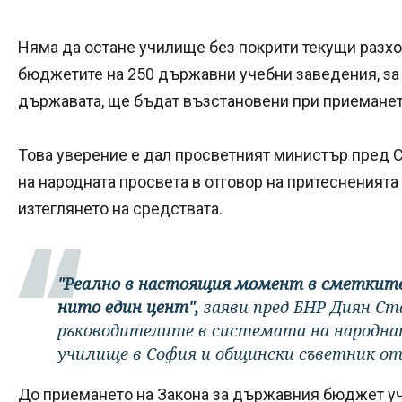
Няма да остане училище без покрити текущи разхо
бюджетите на 250 държавни учебни заведения, за к
държавата, ще бъдат възстановени при приеманет
Това уверение е дал просветният министър пред 
на народната просвета в отговор на притесненият
изтеглянето на средствата.
"Реално в настоящия момент в сметкит
нито един цент",
заяви пред БНР Диян Ст
ръководителите в системата на народнат
училище в София и общински съветник от
До приемането на Закона за държавния бюджет у