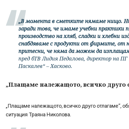
„В момента в сметките нямаме нищо. Ни
заради това, че имаме учебни практики п
производство на хляб, сладки и хлебни из
снабдяваме с продукти от фирмите, от 
притесни, че няма да можем да изплаща
пред бТВ Лидия Педалова, директор на ПГ
Паскалев“ – Хасково.
„Плащаме належащото, всичко друго 
„Плащаме належащото, всичко друго отлагаме“, обя
ситуация Траяна Николова.