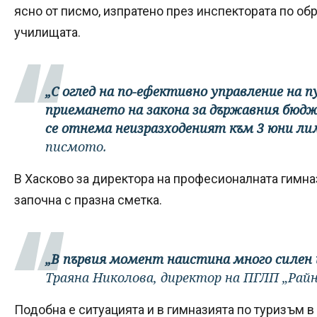
ясно от писмо, изпратено през инспектората по об
училищата.
„С оглед на по-ефективно управление на 
приемането на закона за държавния бюдж
се отнема неизразходеният към 3 юни л
писмото.
В Хасково за директора на професионалната гимн
започна с празна сметка.
„В първия момент наистина много силен
Траяна Николова, директор на ПГЛП „Райна
Подобна е ситуацията и в гимназията по туризъм в