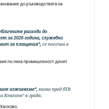
разование до ръководствата на
публичните разходи до
ет за 2026 година, служебно
имит за плащания“,
се посочва в
азия по лека промишленост денят
 шок изживяхме“,
казва пред бТВ
 Княгиня“ в града.
 Хасково.