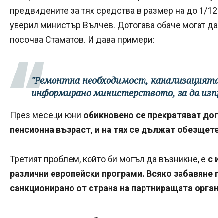
предвидените за тях средства в размер на до 1/12
уверил министър Вълчев. Дотогава обаче могат да
посочва Стаматов. И дава примери:
"Ремонтна необходимост, канализацията 
информирано министерството, за да изп
През месеци юни
обикновено се прекратяват дог
пенсионна възраст, и на тях се дължат обезщете
Третият проблем, който би могъл да възникне, е
с 
различни европейски програми. Всяко забавяне 
санкционирано от страна на партниращата орган