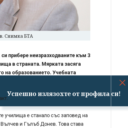
в. Снимка БТА
 си прибере неизразходваните към 3
ища в страната. Мярката засяга
о на образованието. Учебната
Успешно излязохте от профила си!
акт.
е училища е станало със заповед на
 Вълчев и Гълъб Донев. Това става