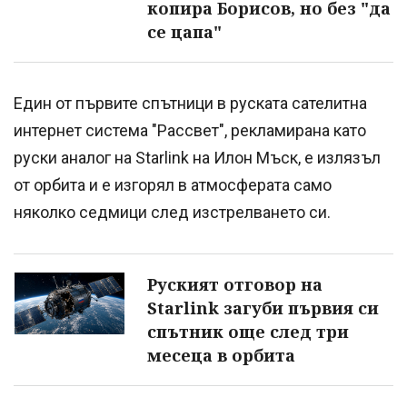
копира Борисов, но без "да
се цапа"
Един от първите спътници в руската сателитна
интернет система "Рассвет", рекламирана като
руски аналог на Starlink на Илон Мъск, е излязъл
от орбита и е изгорял в атмосферата само
няколко седмици след изстрелването си.
Руският отговор на
Starlink загуби първия си
спътник още след три
месеца в орбита