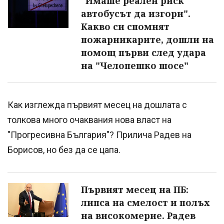
"Имаше реален риск
автобусът да изгори".
Какво си спомнят
пожарникарите, дошли на
помощ първи след удара
на "Челопешко шосе"
Как изглежда първият месец на дошлата с
толкова много очаквания нова власт на
"Прогресивна България"? Прилича Радев на
Борисов, но без да се цапа.
Първият месец на ПБ:
липса на смелост и полъх
на високомерие. Радев