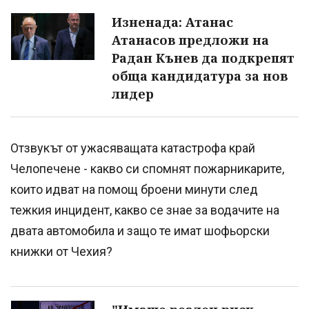
Изненада: Атанас
Атанасов предложи на
Радан Кънев да подкрепят
обща кандидатура за нов
лидер
Отзвукът от ужасяващата катастрофа край
Челопечене - какво си спомнят пожарникарите,
които идват на помощ броени минути след
тежкия инцидент, какво се знае за водачите на
двата автомобила и защо те имат шофьорски
книжки от Чехия?