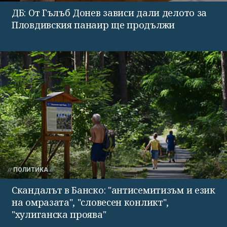
ДБ: От Гълъб Донев зависи дали делото за
Пловдивския панаир ще продължи
ПОЛИТИКА
Скандалът в Банско: "антисемитизъм и език
на омразата", "словесен конликт",
"хулиганска проява"