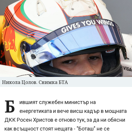
Никола Цолов. Снимка БТА
Б
ившият служебен министър на
енергетиката и вече висш кадър в мощната
ДКК Росен Христов е отново тук, за да ни обясни
как всъщност стоят нещата - "Боташ" не се