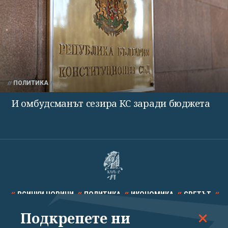
ПОЛИТИКА
И омбудсманът сезира КС заради бюджета
ВСИЧКИ НОВИНИ
ПОЛИТИКА
ИКОНОМИКА
СВЕТЪТ
Подкрепете ни
СПОРТ
КУЛТУРА
ТЕХНОЛОГИИ
КАЛЕЙДОСКОП