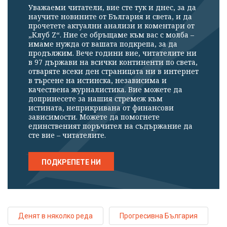
Уважаеми читатели, вие сте тук и днес, за да
научите новините от България и света, и да
прочетете актуални анализи и коментари от
„Клуб Z“. Ние се обръщаме към вас с молба –
имаме нужда от вашата подкрепа, за да
продължим. Вече години вие, читателите ни
в 97 държави на всички континенти по света,
отваряте всеки ден страницата ни в интернет
в търсене на истинска, независима и
качествена журналистика. Вие можете да
допринесете за нашия стремеж към
истината, неприкривана от финансови
зависимости. Можете да помогнете
единственият поръчител на съдържание да
сте вие – читателите.
ПОДКРЕПЕТЕ НИ
Денят в няколко реда
Прогресивна България