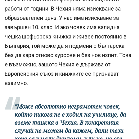
работи от години. В Чехия няма изискване за
образователен ценз. У нас има изискване за
завършен 10. клас. И ако човек има валидна
чешка шофьорска книжка и живее постоянно в
България, той може да я подмени с българска
без да кара отново курсове и без нов изпит. Това
е възможно, защото Чехия е държава от
Европейския съюз и книжките се признават
взаимно.
"Може абсолютно неграмотен човек,
който никога не е ходил на училище, да
вземе книжка в Чехия. В конкретния
случай не можем да кажем, дали тези
хора са имали дипломи, или не, но със