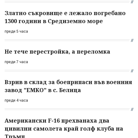
Златно съкровище е лежало погребано
1300 години в Средиземно море
преди 5 часа
Не тече перестройка, а переломка
преди 7 часа
Взрив в склад за боеприпаси във военния
завод "ЕМКО" в с. Белица
преди 4 часа
Американски F-16 прехванаха два
цивилни самолета край голф клуба на
Тръмп