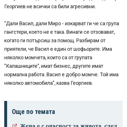
Георгиев не всички са били агресивни.
"Дали Васил, дали Миро - изкарват ги че са група
гангстери, което не е така. Винаги се отзовават,
когато ги потърсиш за помощ. Разбирам от
приятели, че Васил е един от шофьорите. Има
няколко момчета, които са от групата
"Калашниците", имат бизнес, другите имат
нормална работа. Васил е добро момче. Той има
няколко автомобила", казва Георгиев.
Още по темата
Жена е с опасност за живота, след