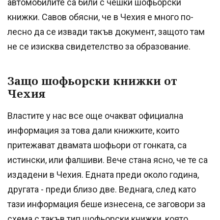
автомобилите са били с чешки шофьорски
книжки. Савов обясни, че в Чехия е много по-
лесно да се извади такъв документ, защото там
не се изисква свидетелство за образование.
Защо шофьорски книжки от
Чехия
Властите у нас все още очакват официална
информация за това дали книжките, които
притежават двамата шофьори от гонката, са
истински, или фалшиви. Вече стана ясно, че те са
издадени в Чехия. Едната преди около година,
другата - преди близо две. Веднага, след като
тази информация беше изнесена, се заговори за
схема с такъв тип шофьорски книжки, която