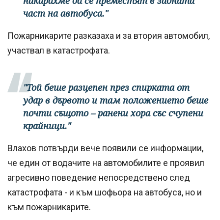
накарахме да се преместят в задната
част на автобуса."
Пожарникарите разказаха и за втория автомобил,
участвал в катастрофата.
"Той беше разцепен през спирката от
удар в дървото и там положението беше
почти същото – ранени хора със счупени
крайници."
Влахов потвърди вече появили се информации,
че един от водачите на автомобилите е проявил
агресивно поведение непосредствено след
катастрофата - и към шофьора на автобуса, но и
към пожарникарите.