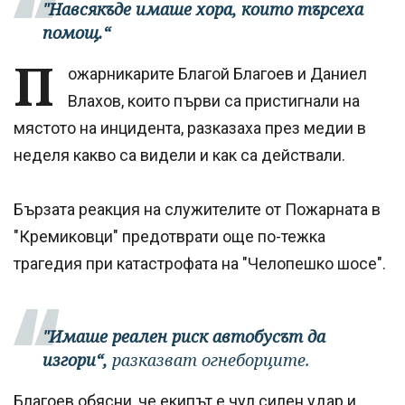
"Навсякъде имаше хора, които търсеха
помощ.“
П
ожарникарите Благой Благоев и Даниел
Влахов, които първи са пристигнали на
мястото на инцидента, разказаха през медии в
неделя какво са видели и как са действали.
Бързата реакция на служителите от Пожарната в
"Кремиковци" предотврати още по-тежка
трагедия при катастрофата на "Челопешко шосе".
"Имаше реален риск автобусът да
изгори“,
разказват огнеборците.
Благоев обясни, че екипът е чул силен удар и