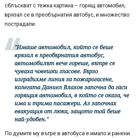
сблъскват с тежка картина – горящ автомобил,
врязал се в преобърнатия автобус, и множество
пострадали.
"Имаше автомобил, който се беше
врязал в преобърнатия автобус,
автомобилът вече гореше, вътре се
чуваха човешки гласове. Бързо
изградихме линия за пожарогасене,
колегата Даниел Влахов започна да гаси
горящия автомобил, в който се оказа, че
има и трима пасажери. Аз започнах
евакуация от люка, защото той беше
най-удобен."
По думите му вътре в автобуса е имало и ранени