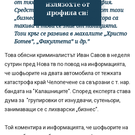
от тях държат просяците в София.
излязохте от
Средствата, които се генират от този
профила си!
„бизнес” са много големи. Тези хора са
такива и това се знае от полицията.
Този кръг се развива в махалите „Христо
Ботев”, „Факултета” и др.”
Това обясни криминалистът Иван Савов в неделя
сутрин пред Нова тв по повод на информацията,
че шофьорите на двата автомобила от тежката
катастрофа край Челопечене са свързани с т. нар.
бандата на "Калашниците". Според експерта става
дума за "групировки от изнудвачи, сутеньори,
занимаващи се с лихварски „бизнес”.
Той коментира и информацията, че шофьорите на