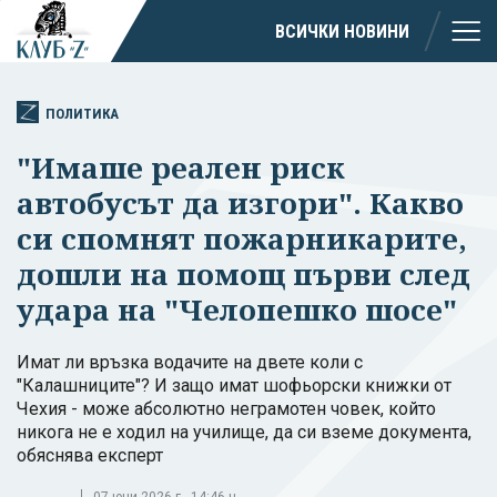
ВСИЧКИ НОВИНИ
ПОЛИТИКА
"Имаше реален риск
автобусът да изгори". Какво
си спомнят пожарникарите,
дошли на помощ първи след
удара на "Челопешко шосе"
Имат ли връзка водачите на двете коли с
"Калашниците"? И защо имат шофьорски книжки от
Чехия - може абсолютно неграмотен човек, който
никога не е ходил на училище, да си вземе документа,
обяснява експерт
07 юни 2026 г., 14:46 ч.