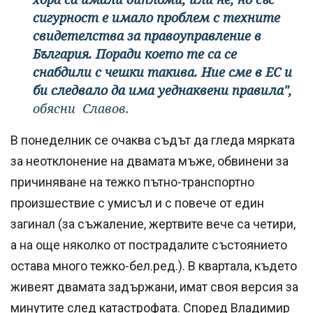
сигурност е имало проблем с техните
свидетелства за правоуправление в
България. Поради което те са се
снабдили с чешки такива. Ние сме в ЕС и
би следвало да има уеднаквени правила",
обясни Славов.
В понеделник се очаква съдът да гледа мярката
за неотклонение на двамата мъже, обвинени за
причиняване на тежко пътно-транспортно
произшествие с умисъл и с повече от един
загинал (за съжаление, жертвите вече са четири,
а на още няколко от пострадалите състоянието
остава много тежко-бел.ред.). В квартала, където
живеят двамата задържани, имат своя версия за
минутите след катастрофата. Според Владимир