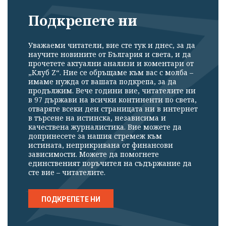
Подкрепете ни
Уважаеми читатели, вие сте тук и днес, за да
научите новините от България и света, и да
прочетете актуални анализи и коментари от
„Клуб Z“. Ние се обръщаме към вас с молба –
имаме нужда от вашата подкрепа, за да
продължим. Вече години вие, читателите ни
в 97 държави на всички континенти по света,
отваряте всеки ден страницата ни в интернет
в търсене на истинска, независима и
качествена журналистика. Вие можете да
допринесете за нашия стремеж към
истината, неприкривана от финансови
зависимости. Можете да помогнете
единственият поръчител на съдържание да
сте вие – читателите.
ПОДКРЕПЕТЕ НИ