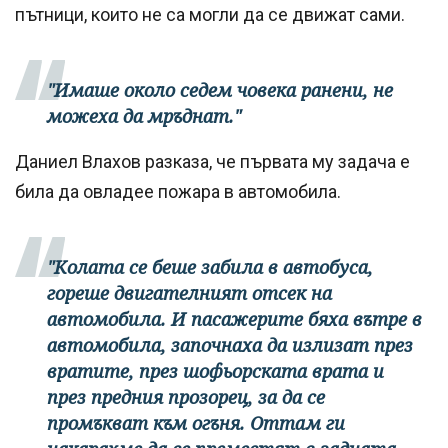
пътници, които не са могли да се движат сами.
"Имаше около седем човека ранени, не
можеха да мръднат."
Даниел Влахов разказа, че първата му задача е
била да овладее пожара в автомобила.
"Колата се беше забила в автобуса,
гореше двигателният отсек на
автомобила. И пасажерите бяха вътре в
автомобила, започнаха да излизат през
вратите, през шофьорската врата и
през предния прозорец, за да се
промъкват към огъня. Оттам ги