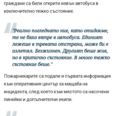
граждани са били открити извън автобуса в
изключително тежко състояние.
"Реално погледнато ние, като отидохме,
те не бяха вътре в автобуса. Единият
лежеше в тревата отстрани, може би е
излетял. Безжизнен. Другият беше жив,
но в критично състояние. В много тежко
състояние беше."
Пожарникарите са подали и първата информация
към оперативния център за мащаба на
инцидента, след което към мястото са насочени
линейки и допълнителни екипи.