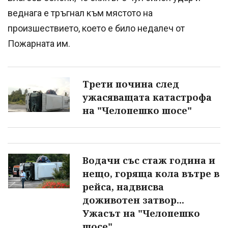
веднага е тръгнал към мястото на
произшествието, което е било недалеч от
Пожарната им.
Трети почина след
ужасяващата катастрофа
на "Челопешко шосе"
Водачи със стаж година и
нещо, горяща кола вътре в
рейса, надвисва
доживотен затвор...
Ужасът на "Челопешко
шосе"