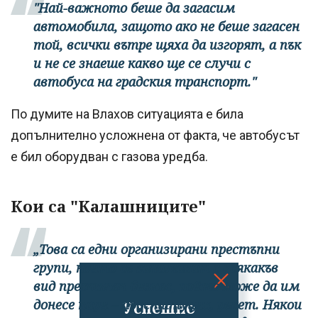
"Най-важното беше да загасим
автомобила, защото ако не беше загасен
той, всички вътре щяха да изгорят, а пък
и не се знаеше какво ще се случи с
автобуса на градския транспорт."
По думите на Влахов ситуацията е била
допълнително усложнена от факта, че автобусът
е бил оборудван с газова уредба.
Кои са "Калашниците"
„Това са едни организирани престъпни
групи, които се занимават с всякакъв
вид престъпен бизнес, който може да им
донесе пари – проституция, рекет. Някои
Успешно