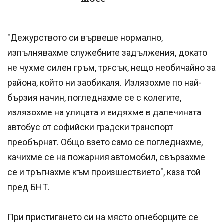
"Дежурството си вървеше нормално,
изпълнявахме служебните задължения, докато
не чухме силен гръм, трясък, нещо необичайно за
района, който ни заобикаля. Излязохме по най-
бързия начин, погледнахме се с колегите,
излязохме на улицата и видяхме в далечината
автобус от софийски градски транспорт
преобърнат. Общо взето само се погледнахме,
качихме се на пожарния автомобил, свързахме
се и тръгнахме към произшествието", каза той
пред БНТ.
При пристигането си на място огнеборците се