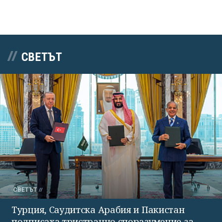
СВЕТЪТ
СВЕТЪТ
Турция, Саудитска Арабия и Пакистан
подписаха тристранно споразумение за