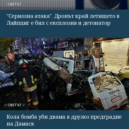
СВЕТЪТ
"Сериозна атака". Дронът край летището в
Лайпциг е бил с експлозив и детонатор
СВЕТЪТ
Кола бомба уби двама в друзко предградие
на Дамаск