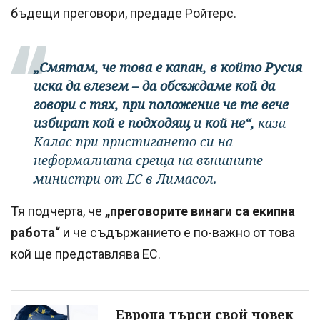
бъдещи преговори, предаде Ройтерс.
„Смятам, че това е капан, в който Русия
иска да влезем – да обсъждаме кой да
говори с тях, при положение че те вече
избират кой е подходящ и кой не“,
каза
Калас при пристигането си на
неформалната среща на външните
министри от ЕС в Лимасол.
Тя подчерта, че
„преговорите винаги са екипна
работа“
и че съдържанието е по-важно от това
кой ще представлява ЕС.
Европа търси свой човек