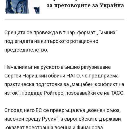
за преговорите за Украйна
Срещата се провежда в т.нар. формат „Гимних“
под егидата на кипърското ротационно
председателство.
Началникът на руското външно разузнаване
Сергей Наришкин обвини НАТО, че предприема
практическа подготовка за „мащабен конфликт на
изток“, предаде Ройтерс, позовавайки се на ТАСС.
Според него ЕС се превръща във „военен съюз,
насочен срещу Русия“, а европейските държави
„оказват всестранна военна и финансова