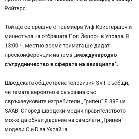
Ройтерс.
Той ще се срещне с премиера Улф Кристершон и
министъра на отбраната Пол Йонсон в Упсала. В
13:00 ч. местно време тримата ще дадат
пресконференция на тема
„международно
сътрудничество в сферата на авиацията“.
Шведската обществена телевизия SVT съобщи,
че темата вероятно е свързана със
свръхзвуковите изтребители „Грипен“ F‑39E на
SAAB. Според шведски медии правителството
може да обяви дарение на самолети „Грипен“
модели C и D за Украйна.