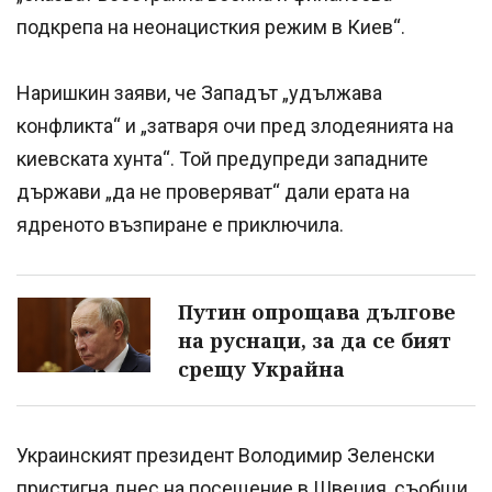
подкрепа на неонацисткия режим в Киев“.
Наришкин заяви, че Западът „удължава
конфликта“ и „затваря очи пред злодеянията на
киевската хунта“. Той предупреди западните
държави „да не проверяват“ дали ерата на
ядреното възпиране е приключила.
Путин опрощава дългове
на руснаци, за да се бият
срещу Украйна
Украинският президент Володимир Зеленски
пристигна днес на посещение в Швеция, съобщи