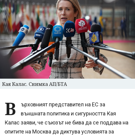
Кая Калас. Снимка АП/БТА
В
ърховният представител на ЕС за
външната политика и сигурността Кая
Калас заяви, че съюзът не бива да се поддава на
опитите на Москва да диктува условията за