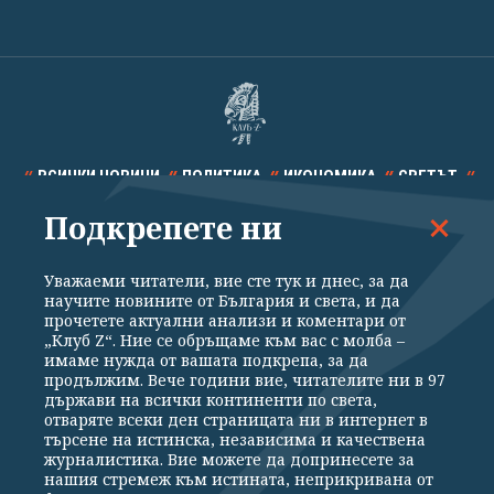
ВСИЧКИ НОВИНИ
ПОЛИТИКА
ИКОНОМИКА
СВЕТЪТ
Подкрепете ни
СПОРТ
КУЛТУРА
ТЕХНОЛОГИИ
КАЛЕЙДОСКОП
МНЕНИЯ
Уважаеми читатели, вие сте тук и днес, за да
научите новините от България и света, и да
прочетете актуални анализи и коментари от
„Клуб Z“. Ние се обръщаме към вас с молба –
имаме нужда от вашата подкрепа, за да
продължим. Вече години вие, читателите ни в 97
Общи условия
Политика за поверителност
държави на всички континенти по света,
отваряте всеки ден страницата ни в интернет в
Реклама
Партньори
Контакти
За Клуб Z
търсене на истинска, независима и качествена
Екип
Подкрепете ни
журналистика. Вие можете да допринесете за
нашия стремеж към истината, неприкривана от