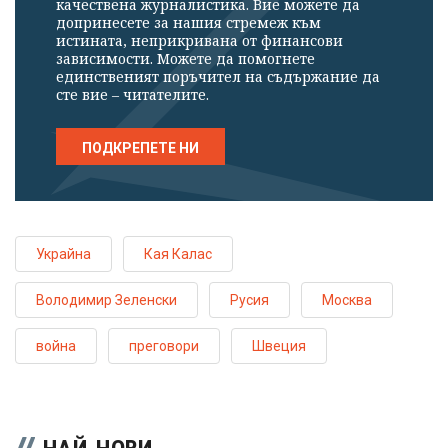
качествена журналистика. Вие можете да
допринесете за нашия стремеж към
истината, неприкривана от финансови
зависимости. Можете да помогнете
единственият поръчител на съдържание да
сте вие – читателите.
ПОДКРЕПЕТЕ НИ
Украйна
Кая Калас
Володимир Зеленски
Русия
Москва
война
преговори
Швеция