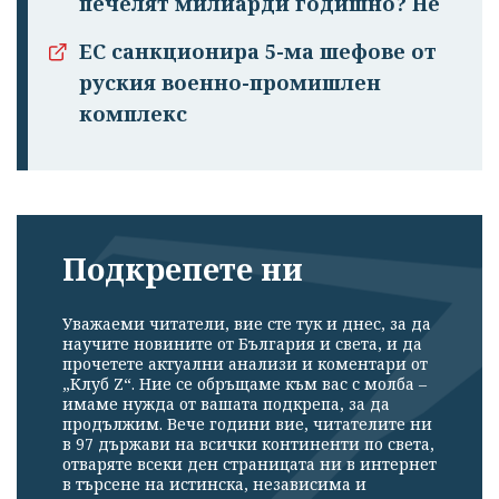
печелят милиарди годишно? Не
ЕС санкционира 5-ма шефове от
руския военно-промишлен
комплекс
Подкрепете ни
Уважаеми читатели, вие сте тук и днес, за да
научите новините от България и света, и да
прочетете актуални анализи и коментари от
„Клуб Z“. Ние се обръщаме към вас с молба –
имаме нужда от вашата подкрепа, за да
продължим. Вече години вие, читателите ни
в 97 държави на всички континенти по света,
отваряте всеки ден страницата ни в интернет
в търсене на истинска, независима и