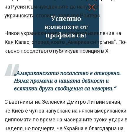
на Русия към чужденците да напуснат
украинската столица, предаде Ройтерс.
Успешно
излязохте от
Някои украински медии цитираха изявление на
профила си!
Кая Калас, според което „Америка си тръгна“. По-
късно посолството публикува позиция в X:
„Американското посолство е отворено.
Няма промени в нашата дейност и
всякакви други съобщения са неверни.“
Съветникът на Зеленски Дмитро Литвин заяви,
че Киев е чул за напускане на някои американски
дипломати по време на масираните руски удари в
неделя, но подчерта, че Украйна е благодарна на