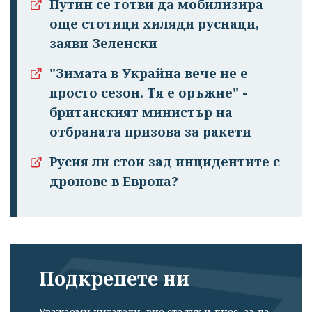
Путин се готви да мобилизира
още стотици хиляди руснаци,
заяви Зеленски
"Зимата в Украйна вече не е
просто сезон. Тя е оръжие" -
британският министър на
отбраната призова за ракети
Русия ли стои зад инцидентите с
дронове в Европа?
Подкрепете ни
Уважаеми читатели, вие сте тук и днес, за да