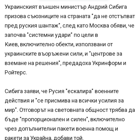
Украинският външен министър Андрий Сибига
призова съюзниците на страната "да не отстъпват
пред руския шантаж", след като Москва обяви, че
започва "системни удари" по цели в
Киев, включително обекти, използвани от
украинските въоръжени сили, и "центрове за
вземане на решения", предадоха Укринформ и
Ройтерс.
Сибига заяви, че Русия "ескалира" военните
действия и "се присмива на всички усилия за
мир". Отговорът на световната общност трябва да
бъде "пропорционален и силен", включително
чрез допълнителни пакети военна помощ и
ракети за Украйна, добави той.