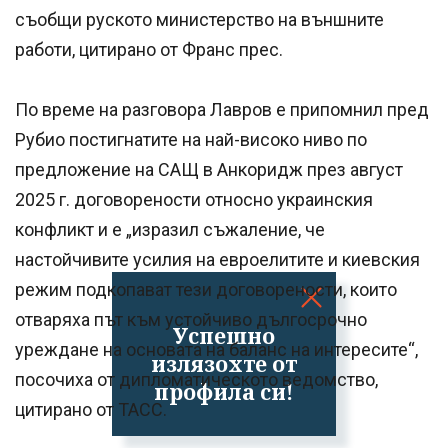
съобщи руското министерство на външните
работи, цитирано от Франс прес.
По време на разговора Лавров е припомнил пред
Рубио постигнатите на най-високо ниво по
предложение на САЩ в Анкоридж през август
2025 г. договорености относно украинския
конфликт и е „изразил съжаление, че
настойчивите усилия на евроелитите и киевския
режим подкопават тези договорености, които
отваряха път към устойчиво дългосрочно
Успешно
уреждане на основата на баланс на интересите“,
излязохте от
посочиха от дипломатическото ведомство,
профила си!
цитирано от ТАСС.