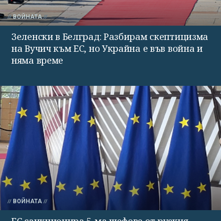
ВОЙНАТА
Зеленски в Белград: Разбирам скептицизма
на Вучич към ЕС, но Украйна е във война и
няма време
ВОЙНАТА
ЕС санкционира 5-ма шефове от руския