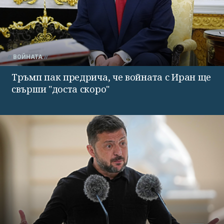
ВОЙНАТА
Тръмп пак предрича, че войната с Иран ще
свърши "доста скоро"