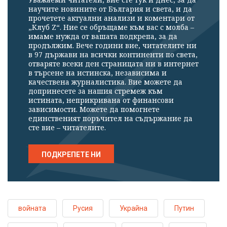
научите новините от България и света, и да
прочетете актуални анализи и коментари от
„Клуб Z“. Ние се обръщаме към вас с молба –
имаме нужда от вашата подкрепа, за да
продължим. Вече години вие, читателите ни
в 97 държави на всички континенти по света,
отваряте всеки ден страницата ни в интернет
в търсене на истинска, независима и
качествена журналистика. Вие можете да
допринесете за нашия стремеж към
истината, неприкривана от финансови
зависимости. Можете да помогнете
единственият поръчител на съдържание да
сте вие – читателите.
ПОДКРЕПЕТЕ НИ
войната
Русия
Украйна
Путин