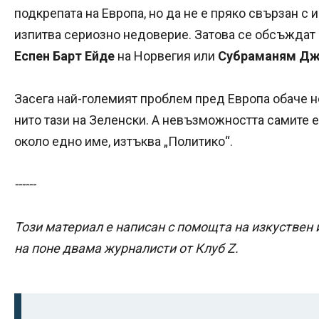
подкрепата на Европа, но да не е пряко свързан с 
изпитва сериозно недоверие. Затова се обсъждат
Еспен Барт Ейде
на Норвегия или
Субраманям Дж
Засега най-големият проблем пред Европа обаче н
нито тази на Зеленски. А невъзможността самите
около едно име, изтъква „Политико“.
------
Този материал е написан с помощта на изкуствен 
на поне двама журналисти от Клуб Z.