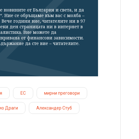
е новините от България и света, и да
“. Ние се обръщаме към вас с молба –
Вече години вие, читателите ни в 97
секи ден страницата ни в интернет в
налистика. Вие можете да
икривана от финансови зависимости.
държание да сте вие – читателите.
я
ЕС
мирни преговори
ио Драги
Александер Стуб