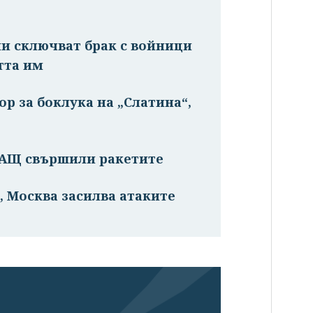
ни сключват брак с войници
тта им
р за боклука на „Слатина“,
САЩ свършили ракетите
, Москва засилва атаките