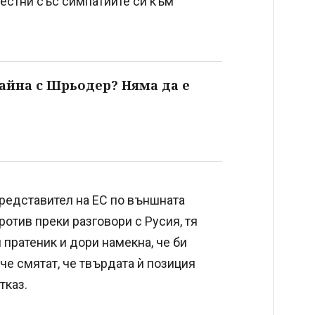
вестни със симпатиите си към
райна с Шрьодер? Няма да е
редставител на ЕС по външната
ротив преки разговори с Русия, тя
 пратеник и дори намекна, че би
че смятат, че твърдата ѝ позиция
тказ.