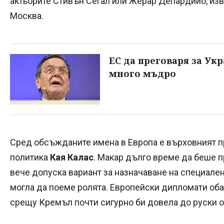
актьорите Стивън Сегал или Жерар Депардийо, из
Москва.
ЕС да преговаря за Ук
много мъдро
Сред обсъжданите имена в Европа е върховният п
политика
Кая Калас
. Макар дълго време да беше п
вече допуска вариант за назначаване на специален
могла да поеме ролята. Европейски дипломати оба
срещу Кремъл почти сигурно би довела до руски о