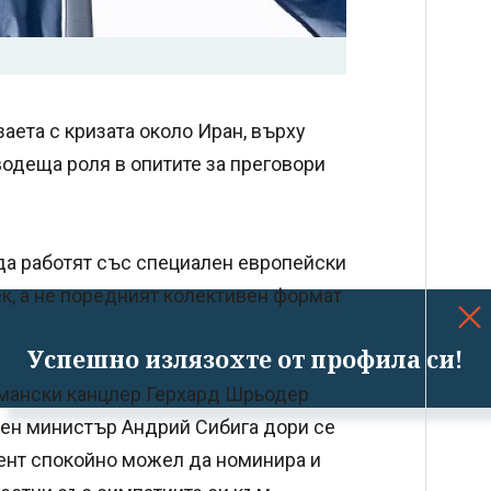
аета с кризата около Иран, върху
водеща роля в опитите за преговори
и да работят със специален европейски
к, а не поредният колективен формат
Успешно излязохте от профила си!
мански канцлер Герхард Шрьодер
шен министър Андрий Сибига дори се
дент спокойно можел да номинира и