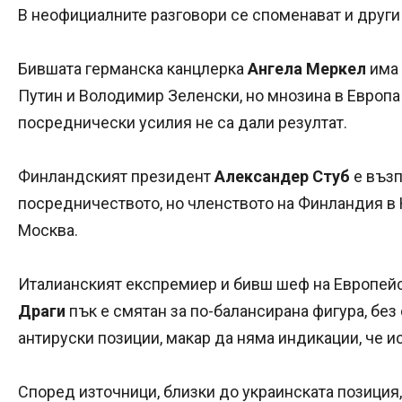
В неофициалните разговори се споменават и други
Бившата германска канцлерка
Ангела Меркел
има 
Путин и Володимир Зеленски, но мнозина в Европа
посреднически усилия не са дали резултат.
Финландският президент
Александер Стуб
е възп
посредничеството, но членството на Финландия в
Москва.
Италианският експремиер и бивш шеф на Европейс
Драги
пък е смятан за по-балансирана фигура, без
антируски позиции, макар да няма индикации, че ис
Според източници, близки до украинската позиция