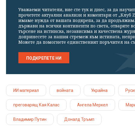
Уважаеми читатели, вие сте тук и днес, за да научит
прочетете актуални анализи и коментари от „Клуб Z
имаме нужда от вашата подкрепа, за да продължим. 
държави на всички континенти по света, отваряте в
търсене на истинска, независима и качествена жур
допринесете за нашия стремеж към истината, непр
Можете да помогнете единственият поръчител на съ
ПОДКРЕПЕТЕ НИ
ИИ материал
войната
Украйна
Руси
преговарящ Кая Калас
Ангела Меркел
Мар
Владимир Путин
Доналд Тръмп