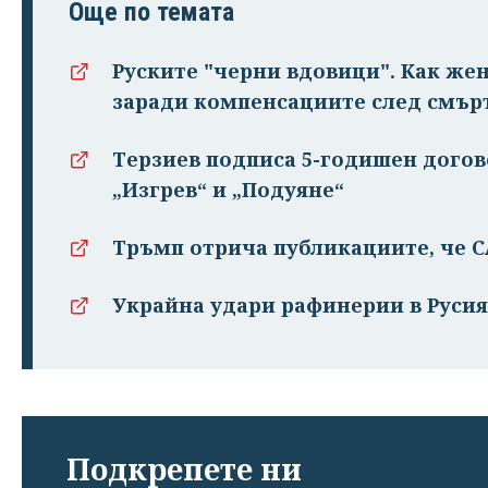
Още по темата
Руските "черни вдовици". Как же
заради компенсациите след смър
Терзиев подписа 5-годишен догово
„Изгрев“ и „Подуяне“
Тръмп отрича публикациите, че 
Украйна удари рафинерии в Русия
Подкрепете ни