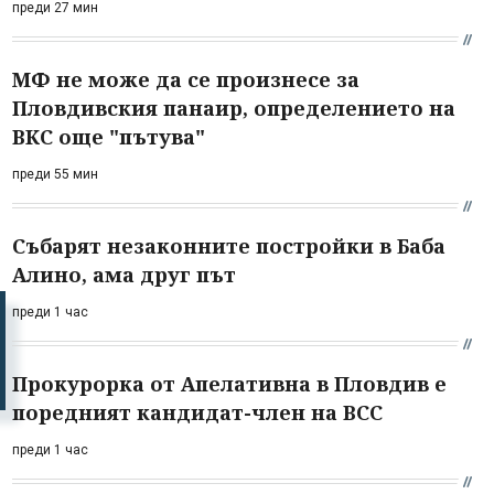
преди 27 мин
МФ не може да се произнесе за
Пловдивския панаир, определението на
ВКС още "пътува"
преди 55 мин
Събарят незаконните постройки в Баба
Алино, ама друг път
преди 1 час
Прокурорка от Апелативна в Пловдив е
поредният кандидат-член на ВСС
преди 1 час