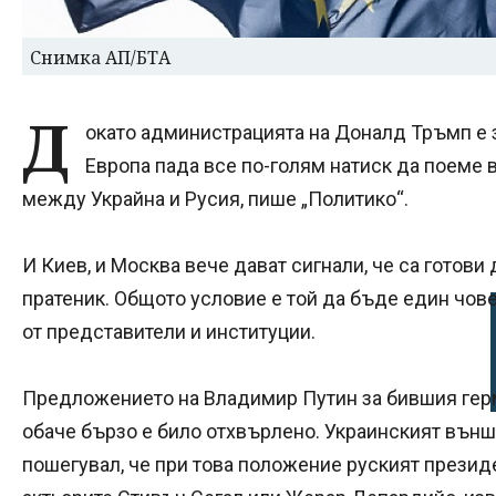
Снимка АП/БТА
Д
окато администрацията на Доналд Тръмп е з
Европа пада все по-голям натиск да поеме 
между Украйна и Русия, пише „Политико“.
И Киев, и Москва вече дават сигнали, че са готов
пратеник. Общото условие е той да бъде един чове
от представители и институции.
Предложението на Владимир Путин за бившия гер
обаче бързо е било отхвърлено. Украинският вън
пошегувал, че при това положение руският прези