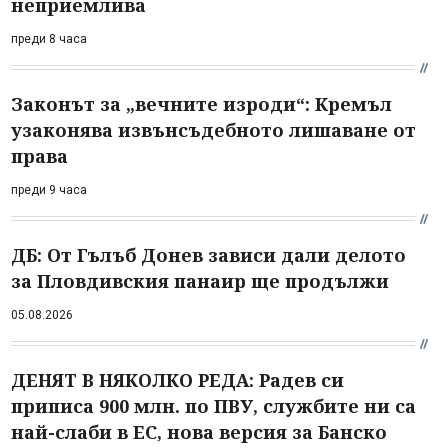
неприемлива
преди 8 часа
Законът за „вечните изроди“: Кремъл
узаконява извънсъдебното лишаване от
права
преди 9 часа
ДБ: От Гълъб Донев зависи дали делото
за Пловдивския панаир ще продължи
05.08.2026
ДЕНЯТ В НЯКОЛКО РЕДА: Радев си
приписа 900 млн. по ПВУ, службите ни са
най-слаби в ЕС, нова версия за Банско