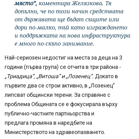
място”,
коментира Желязкова. Тя
допълни, че по този начин средствата
от държавата ще бъдат същите или
дори по-малко, тъй като изграждането
и поддръжката на нова инфраструктура
е много по-скъпо занимание.
Най-сериозен недостиг на места за деца на 3
години (първа група) се отчита в три района -
„Триадица”, „Витоша” и „Лозенец”.
Докато в
първите два се строи активно, в „Лозенец”
липсват общински терени. За справяне с
проблема Общината се е фокусирала върху
публично-частните партньорства и
предлага промяна в наредбите на
Министерството на здравеопазването.