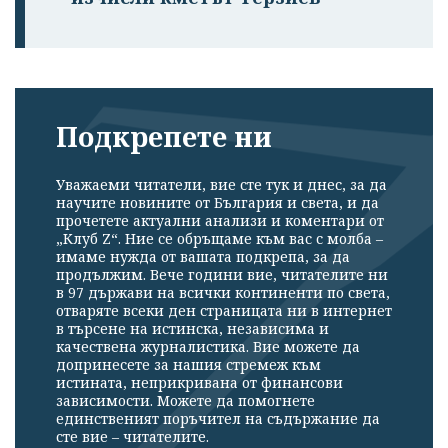
Подкрепете ни
Уважаеми читатели, вие сте тук и днес, за да
научите новините от България и света, и да
прочетете актуални анализи и коментари от
„Клуб Z“. Ние се обръщаме към вас с молба –
имаме нужда от вашата подкрепа, за да
продължим. Вече години вие, читателите ни
в 97 държави на всички континенти по света,
отваряте всеки ден страницата ни в интернет
в търсене на истинска, независима и
качествена журналистика. Вие можете да
допринесете за нашия стремеж към
истината, неприкривана от финансови
зависимости. Можете да помогнете
единственият поръчител на съдържание да
сте вие – читателите.