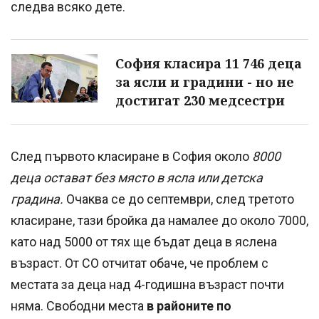
следва всяко дете.
София класира 11 746 деца
за ясли и градини - но не
достигат 230 медсестри
След първото класиране в София около
8000
деца остават без място в ясла или детска
градина.
Очаква се до септември, след третото
класиране, тази бройка да намалее до около 7000,
като над 5000 от тях ще бъдат деца в яслена
възраст. От СО отчитат обаче, че проблем с
местата за деца над 4-годишна възраст почти
няма. Свободни места
в районите по