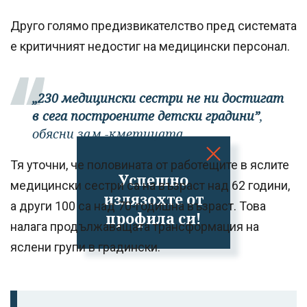
Друго голямо предизвикателство пред системата
е критичният недостиг на медицински персонал.
„230 медицински сестри не ни достигат
в сега построените детски градини”
,
обясни зам.-кметицата
Тя уточни, че половината от работещите в яслите
Успешно
медицински сестри са на възраст над 62 години,
излязохте от
а други 100 са над 70-годишна възраст. Това
профила си!
налага продължаващата трансформация на
яслени групи в градински.