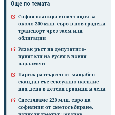
Още по темата
София планира инвестиция за
около 300 млн. евро в нов градски
транспорт чрез заем или
облигации
Рязък ръст на депутатите-
приятели на Русия в новия
парламент
Париж разтърсен от мащабен
скандал със сексуално насилие
над деца в детски градини и ясли
Спестяваме 220 млн. евро на
софиянци от сметосъбиране,
изчисли кметът Терзиев