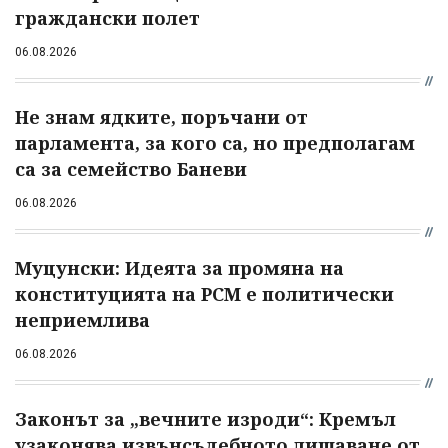
граждански полет
06.08.2026
Не знам ядките, поръчани от
парламента, за кого са, но предполагам
са за семейство Баневи
06.08.2026
Муцунски: Идеята за промяна на
конституцията на РСМ е политически
неприемлива
06.08.2026
Законът за „вечните изроди“: Кремъл
узаконява извънсъдебното лишаване от