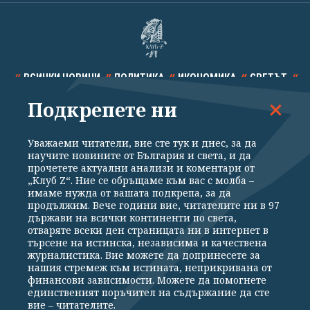
ВСИЧКИ НОВИНИ
ПОЛИТИКА
ИКОНОМИКА
СВЕТЪТ
Подкрепете ни
СПОРТ
КУЛТУРА
ТЕХНОЛОГИИ
КАЛЕЙДОСКОП
МНЕНИЯ
Уважаеми читатели, вие сте тук и днес, за да
научите новините от България и света, и да
прочетете актуални анализи и коментари от
„Клуб Z“. Ние се обръщаме към вас с молба –
имаме нужда от вашата подкрепа, за да
продължим. Вече години вие, читателите ни в 97
Общи условия
Политика за поверителност
държави на всички континенти по света,
отваряте всеки ден страницата ни в интернет в
Реклама
Партньори
Контакти
За Клуб Z
търсене на истинска, независима и качествена
Екип
Подкрепете ни
журналистика. Вие можете да допринесете за
нашия стремеж към истината, неприкривана от
финансови зависимости. Можете да помогнете
единственият поръчител на съдържание да сте
Издател на www.clubz.bg е „Клуб Зебра Медия“ ЕООД, София, ул. "Алеко
вие – читателите.
Константинов" 3. Всички права запазени 2026 „Клуб Зебра Медия“