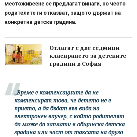
местоживеене се предлагат винаги, но често
родителите ги отказват, защото държат на
конкретна детска градина.
Отлагат с две седмици
класирането за детските
градини в София
„Време е компенсациите да не
компенсират това, че детето не е
прието, а да бъдат във вида на
електронен ваучер, с който родителят
да може да заплати в общинска детска
градина или част от таксата на друго