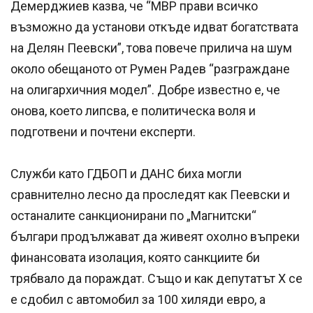
Демерджиев казва, че “МВР прави всичко
възможно да установи откъде идват богатствата
на Делян Пеевски”, това повече прилича на шум
около обещаното от Румен Радев “разграждане
на олигархичния модел”. Добре известно е, че
онова, което липсва, е политическа воля и
подготвени и почтени експерти.
Служби като ГДБОП и ДАНС биха могли
сравнително лесно да проследят как Пеевски и
останалите санкционирани по „Магнитски“
българи продължават да живеят охолно въпреки
финансовата изолация, която санкциите би
трябвало да пораждат. Също и как депутатът Χ се
е сдобил с автомобил за 100 хиляди евро, а