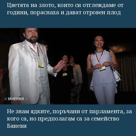
Цветята на злото, които си отглеждаме от
години, пораснаха и дават отровен плод
МНЕНИЯ
Не знам ядките, поръчани от парламента, за
кого са, но предполагам са за семейство
Баневи