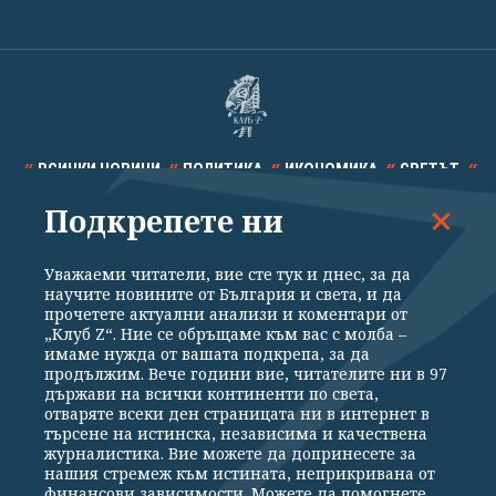
ВСИЧКИ НОВИНИ
ПОЛИТИКА
ИКОНОМИКА
СВЕТЪТ
Подкрепете ни
СПОРТ
КУЛТУРА
ТЕХНОЛОГИИ
КАЛЕЙДОСКОП
МНЕНИЯ
Уважаеми читатели, вие сте тук и днес, за да
научите новините от България и света, и да
прочетете актуални анализи и коментари от
„Клуб Z“. Ние се обръщаме към вас с молба –
имаме нужда от вашата подкрепа, за да
продължим. Вече години вие, читателите ни в 97
Общи условия
Политика за поверителност
държави на всички континенти по света,
отваряте всеки ден страницата ни в интернет в
Реклама
Партньори
Контакти
За Клуб Z
търсене на истинска, независима и качествена
Екип
Подкрепете ни
журналистика. Вие можете да допринесете за
нашия стремеж към истината, неприкривана от
финансови зависимости. Можете да помогнете