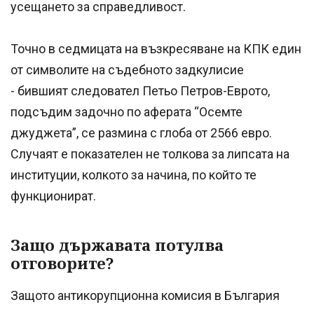
усещането за справедливост.
Точно в седмицата на възкресяване на КПК един
от символите на съдебното задкулисие
- бившият следовател Петьо Петров-Еврото,
подсъдим задочно по аферата “Осемте
джуджета”, се размина с глоба от 2566 евро.
Случаят е показателен не толкова за липсата на
институции, колкото за начина, по който те
функционират.
Защо държавата потулва
отговорите?
Защото антикорупционна комисия в България