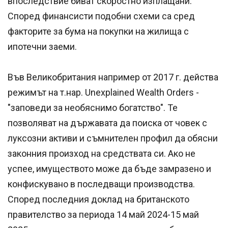
впоследствие биват скоростно изплащани.
Според финансисти подобни схеми са сред
факторите за бума на покупки на жилища с
ипотечни заеми.
Във Великобритания например от 2017 г. действа
режимът на т.нар. Unexplained Wealth Orders -
"заповеди за необяснимо богатство". Те
позволяват на държавата да поиска от човек с
луксозни активи и съмнителен профил да обясни
законния произход на средствата си. Ако не
успее, имуществото може да бъде замразено и
конфискувано в последващи производства.
Според последния доклад на британското
правителство за периода 14 май 2024-15 май