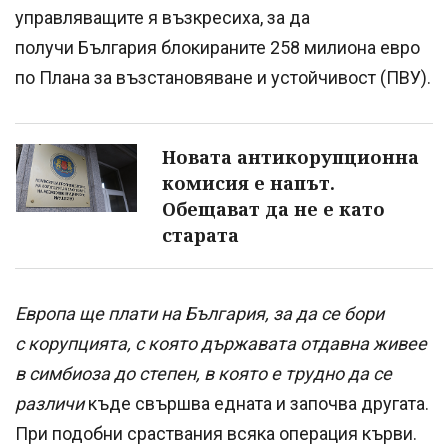
управляващите я възкресиха, за да
получи България блокираните 258 милиона евро
по Плана за възстановяване и устойчивост (ПВУ).
Новата антикорупционна
комисия е напът.
Обещават да не е като
старата
Европа ще плати на България, за да се бори
с корупцията, с която държавата отдавна живее
в симбиоза до степен, в която е трудно да се
различи
къде свършва едната и започва другата.
При подобни сраствания всяка операция кърви.