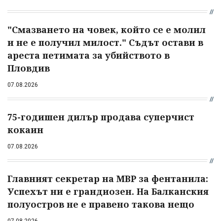
"Смазването на човек, който се е молил
и не е получил милост." Съдът остави в
ареста петимата за убийството в
Пловдив
07.08.2026
75-годишен дилър продава суперчист
кокаин
07.08.2026
Главният секретар на МВР за фентанила:
Успехът ни е грандиозен. На Балканския
полуостров не е правено такова нещо
07.08.2026