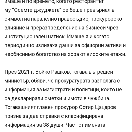
имаше и по времето, когато ресторантът
му “Осемте джуджета” се беше превърнал в
символ на паралелно правосъдие, прокурорско
влияние и преразпределение на бизнеси чрез
институционален натиск. Имаше я и когато
периодично излизаха данни за офшорни активи и
необяснимо богатство на хора от високите етажи.
През 2021 г. Бойко Рашков, тогава вътрешен
министър, обяви, че прокуратурата разполага с
информация за магистрати и политици, които не
са декларирали сметки и имоти в чужбина.
Тогавашният главен прокурор Сотир Цацаров
призна за две справки с класифицирана
информация за 38 души. Част от имената