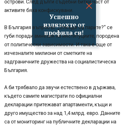
острови. След дълги съдебни битки част от
активите бяха конфискувани.
Успешно
излязохте от
В България въпросът: „Откъде са парите?“ се
профила си!
губи поради амнезия на институциите, породена
от политически зависимости. И така е още от
изчезналите милиони от сметките на
задграничните дружества на социалистическа
България.
А би трябвало да звучи естествено в държава,
където самите магистрати по официални
декларации притежават апартаменти, къщи и
друго имущество за над 1,4 млрд. евро. Данните
са от мониторинг на публичните декларации на