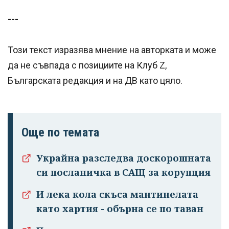
---
Този текст изразява мнение на авторката и може
да не съвпада с позициите на Клуб Z,
Българската редакция и на ДВ като цяло.
Още по темата
Украйна разследва доскорошната
си посланичка в САЩ за корупция
И лека кола скъса мантинелата
като хартия - обърна се по таван