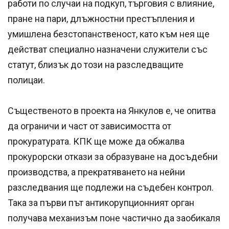
работи по случаи на подкуп, търговия с влияние,
пране на пари, длъжностни престъпления и
умишлена безстопанственост, като към нея ще
действат специално назначени служители със
статут, близък до този на разследващите
полицаи.
Същественото в проекта на Янкулов е, че опитва
да ограничи и част от зависимостта от
прокуратурата. КПК ще може да обжалва
прокурорски откази за образуване на досъдебни
производства, а прекратяването на нейни
разследвания ще подлежи на съдебен контрол.
Така за първи път антикорупционният орган
получава механизъм поне частично да заобикаля