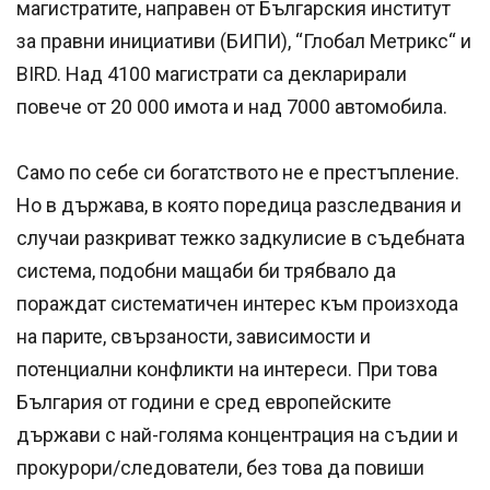
магистратите, направен от Българския институт
за правни инициативи (БИПИ), “Глобал Метрикс“ и
BIRD. Над 4100 магистрати са декларирали
повече от 20 000 имота и над 7000 автомобила.
Само по себе си богатството не е престъпление.
Но в държава, в която поредица разследвания и
случаи разкриват тежко задкулисие в съдебната
система, подобни мащаби би трябвало да
пораждат систематичен интерес към произхода
на парите, свързаности, зависимости и
потенциални конфликти на интереси. При това
България от години е сред европейските
държави с най-голяма концентрация на съдии и
прокурори/следователи, без това да повиши