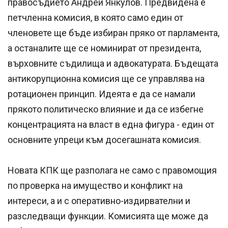
правосъдието Андрей Янкулов. Предвидена е
петчленна комисия, в която само един от
членовете ще бъде избиран пряко от парламента,
а останалите ще се номинират от президента,
върховните съдилища и адвокатурата. Бъдещата
антикорупционна комисия ще се управлява на
ротационен принцип. Идеята е да се намали
прякото политическо влияние и да се избегне
концентрацията на власт в една фигура - един от
основните упреци към досегашната комисия.
Новата КПК ще разполага не само с правомощия
по проверка на имущество и конфликт на
интереси, а и с оперативно-издирвателни и
разследващи функции. Комисията ще може да