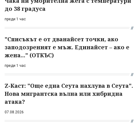
Чака ни уморителна жега с температури
до 38 градуса
преди 1 час
"Списъкът е от дванайсет точки, ако
заподозреният е мъж. Единайсет – ако е
жена..." (ОТКЪС)
преди 1 час
Z-Каст: "Още една Сеута нахлува в Сеута".
Нова мигрантска вълна или хибридна
атака?
07.08.2026