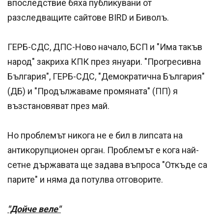
впоследствие бяха публикувани от
разследващите сайтове BIRD и Биволъ.
ГЕРБ-СДС, ДПС-Ново начало, БСП и "Има такъв
народ" закриха КПК през януари. "Прогресивна
България", ГЕРБ-СДС, "Демократична България"
(ДБ) и "Продължаваме промяната" (ПП) я
възстановяват през май.
Но проблемът никога не е бил в липсата на
антикорупционен орган. Проблемът е кога най-
сетне държавата ще задава въпроса "Откъде са
парите" и няма да потулва отговорите.
"Дойче веле"