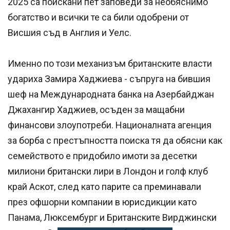
2025 са поискани пет заповеди за необяснимо
богатство и всички те са били одобрени от
Висшия съд в Англия и Уелс.
Именно по този механизъм британските власти
удариха Замира Хаджиева - съпруга на бившия
шеф на Международната банка на Азербайджан
Джахангир Хаджиев, осъден за мащабни
финансови злоупотреби. Националната агенция
за борба с престъпността поиска тя да обясни как
семейството е придобило имоти за десетки
милиони британски лири в Лондон и голф клуб
край Аскот, след като парите са преминавали
през офшорни компании в юрисдикции като
Панама, Люксембург и Британските Вирджински